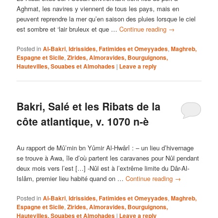
Aghmat, les navires y viennent de tous les pays, mais en
peuvent reprendre la mer qu’en saison des pluies lorsque le ciel
est sombre et ‘lair bruleux et que …
Continue reading
→
Posted in
Al-Bakri
,
Idrissides, Fatimides et Omeyyades
,
Maghreb,
Espagne et Sicile
,
Zirides, Almoravides, Bourguignons,
Hautevilles, Souabes et Almohades
|
Leave a reply
Bakri, Salé et les Ribats de la
côte atlantique, v. 1070 n-è
Au rapport de Mû’min bn Yûmir Al-Hwârî : – un lieu d’hivernage
se trouve à Awa, île d’où partent les caravanes pour Nûl pendant
deux mois vers l’est […] -Nûl est à l’extrême limite du Dâr-Al-
Islâm, premier lieu habité quand on …
Continue reading
→
Posted in
Al-Bakri
,
Idrissides, Fatimides et Omeyyades
,
Maghreb,
Espagne et Sicile
,
Zirides, Almoravides, Bourguignons,
Hautevilles, Souabes et Almohades
|
Leave a reply