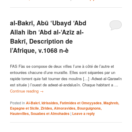
al-Bakrī, Abū ‘Ubayd ‘Abd
Allah ibn ‘Abd al-‘Azīz al-
Bakrī, Description de
l’Afrique, v.1068 n-è
FAS Fàs se compose de deux villes l’une à côté de l’autre et
entourées chacune d’une muraille. Elles sont séparées par un
rapide torrent quie fait tourner des moulins […] -Adwat-al-Qarawîn
est située ) l’ouest de adwat-al-andalusîn. Chaque habitant a …
Continue reading
→
Posted in
Al-Bakri
,
Idrissides, Fatimides et Omeyyades
,
Maghreb,
Espagne et Sicile
,
Zirides, Almoravides, Bourguignons,
Hautevilles, Souabes et Almohades
|
Leave a reply