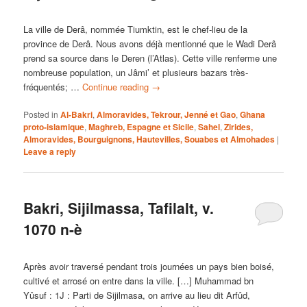
La ville de Derâ, nommée Tiumktin, est le chef-lieu de la
province de Derâ. Nous avons déjà mentionné que le Wadi Derâ
prend sa source dans le Deren (l’Atlas). Cette ville renferme une
nombreuse population, un Jâmi’ et plusieurs bazars très-
fréquentés; …
Continue reading
→
Posted in
Al-Bakri
,
Almoravides, Tekrour, Jenné et Gao
,
Ghana
proto-islamique
,
Maghreb, Espagne et Sicile
,
Sahel
,
Zirides,
Almoravides, Bourguignons, Hautevilles, Souabes et Almohades
|
Leave a reply
Bakri, Sijilmassa, Tafilalt, v.
1070 n-è
Après avoir traversé pendant trois journées un pays bien boisé,
cultivé et arrosé on entre dans la ville. […] Muhammad bn
Yûsuf : 1J : Parti de Sijilmasa, on arrive au lieu dit Arfûd,