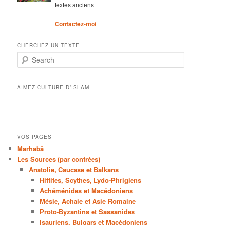
textes anciens
Contactez-moi
CHERCHEZ UN TEXTE
Search
AIMEZ CULTURE D’ISLAM
VOS PAGES
Marhabâ
Les Sources (par contrées)
Anatolie, Caucase et Balkans
Hittites, Scythes, Lydo-Phrigiens
Achéménides et Macédoniens
Mésie, Achaie et Asie Romaine
Proto-Byzantins et Sassanides
Isauriens, Bulgars et Macédoniens