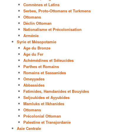
Comnènes et Latins
Serbes, Proto-Ottomans et Turkmens
Ottomans
Déclin Ottoman
Nationalisme et Précolonisation
Arménie
Syrie et Mésopotamie
Age du Bronze
Age du Fer
Achémédines et Séleucides
Parthes et Romains
Romains et Sassanides
Omeyyades
Abbassides
Fatimides, Hamdanides et Bouyides
Seljoukides et Ayyubides
Mamluks et Ilkhanides
Ottomans
Précolonial Ottoman
Palestine et Transjordanie
Asie Centrale