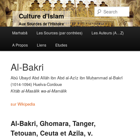
Sear
Culture d'Islam
Aux Sources de l'Histoire
Main menu
Marhabâ
Les Sources (par contrées)
Les Auteurs (A…Z)
Skip to primary content
Skip to secondary content
A Propos
Liens
Etudes
Al-Bakri
Abū Ubayd Abd Allāh ibn Abd al-Azīz ibn Muḥammad al-Bakrī
(1014-1094) Huelva-Cordoue
Kitāb al-Masālik wa-al-Mamālik
sur Wikipedia
Al-Bakri, Ghomara, Tanger,
Tetouan, Ceuta et Azila, v.