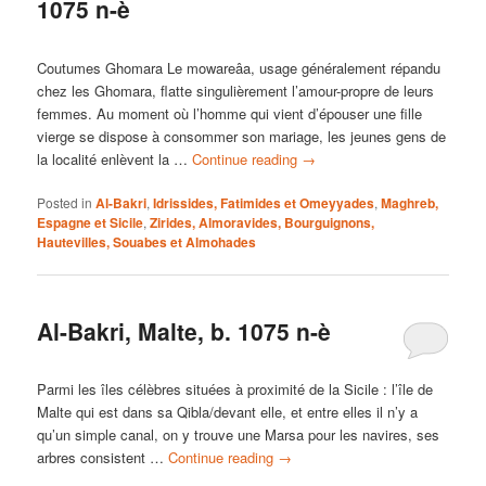
1075 n-è
Coutumes Ghomara Le mowareâa, usage généralement répandu
chez les Ghomara, flatte singulièrement l’amour-propre de leurs
femmes. Au moment où l’homme qui vient d’épouser une fille
vierge se dispose à consommer son mariage, les jeunes gens de
la localité enlèvent la …
Continue reading
→
Posted in
Al-Bakri
,
Idrissides, Fatimides et Omeyyades
,
Maghreb,
Espagne et Sicile
,
Zirides, Almoravides, Bourguignons,
Hautevilles, Souabes et Almohades
Al-Bakri, Malte, b. 1075 n-è
Parmi les îles célèbres situées à proximité de la Sicile : l’île de
Malte qui est dans sa Qibla/devant elle, et entre elles il n’y a
qu’un simple canal, on y trouve une Marsa pour les navires, ses
arbres consistent …
Continue reading
→