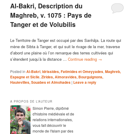
Al-Bakri, Description du
Maghreb, v. 1075 : Pays de
Tanger et de Volubilis
Le Territoire de Tanger est occupé par des Sanhâja. La route qui
mène de Sibta à Tanger, et qui suit le rivage de la mer, traverse
d’abord une plaine où l’on remarque des terres cultivées qui
s’étendent jusqu’à la distance …
Continue reading
→
Posted in
Al-Bakri
,
Idrissides, Fatimides et Omeyyades
,
Maghreb,
Espagne et Sicile
,
Zirides, Almoravides, Bourguignons,
Hautevilles, Souabes et Almohades
|
Leave a reply
A PROPOS DE L’AUTEUR
Simon Pierre, diplômé
d'histoire médiévale et de
relations internationales,
vous fait découvrir le
monde de l'Islam par des