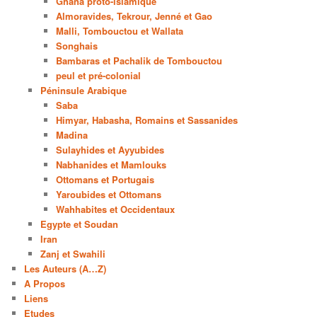
Ghana proto-islamique
Almoravides, Tekrour, Jenné et Gao
Malli, Tombouctou et Wallata
Songhais
Bambaras et Pachalik de Tombouctou
peul et pré-colonial
Péninsule Arabique
Saba
Himyar, Habasha, Romains et Sassanides
Madina
Sulayhides et Ayyubides
Nabhanides et Mamlouks
Ottomans et Portugais
Yaroubides et Ottomans
Wahhabites et Occidentaux
Egypte et Soudan
Iran
Zanj et Swahili
Les Auteurs (A…Z)
A Propos
Liens
Etudes