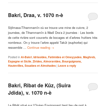
Bakri, Draa, v. 1070 n-è
Sijilmasa-Tîhammamîn où se trouve une mine de cuivre, 2
journées, de Tihammamîn à Wadî Dra‘a 2 journées : Les bords
de cette rivière sont couverts de bocages et d’arbres fruitiers très
nombreux. On y trouve l’arbre appelé Takût (euphorbe) qui
ressemble …
Continue reading
→
Posted in
Al-Bakri
,
Idrissides, Fatimides et Omeyyades
,
Maghreb,
Espagne et Sicile
,
Zirides, Almoravides, Bourguignons,
Hautevilles, Souabes et Almohades
|
Leave a reply
Bakri, Ribat de Kûz, (Suira
Jdida), v. 1070 n-è
Le Ribât situé sur l’Océan Environnant tient lieu de port à