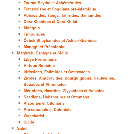
Touran Scythe et Achéménides
Transoxiane et Sogdiane pré-islamique
Abbassides, Tangs, Tahirides, Samanides
Qara-Khanides et Qara-Khitai
Mongols
Timourides
Özbek Shaybanides et Ashtar-Khanides
Manggit et Précolonial
Maghreb, Espagne et Sicile
Libye Préromaine
Afrique Romaine
Idrissides, Fatimides et Omeyyades
Zirides, Almoravides, Bourguignons, Hautevilles,
Souabes et Almohades
Mérinides, Nasrides, Ziyyanides et Hafsides
Saadiens, Habsbourgs et Ottomans
Alaouites et Ottomans
Pré-coloniale et Coloniale
Wansharisi
Sicile
Sahel