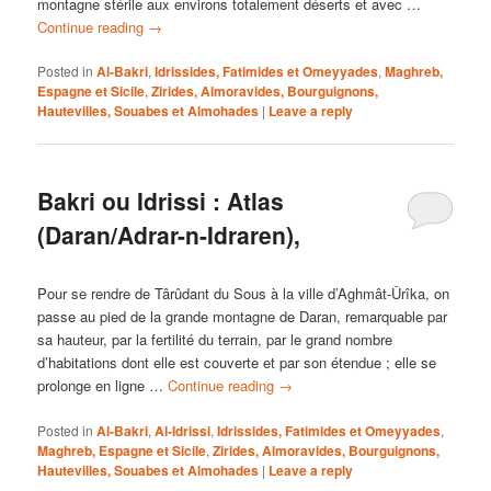
montagne stérile aux environs totalement déserts et avec …
Continue reading
→
Posted in
Al-Bakri
,
Idrissides, Fatimides et Omeyyades
,
Maghreb,
Espagne et Sicile
,
Zirides, Almoravides, Bourguignons,
Hautevilles, Souabes et Almohades
|
Leave a reply
Bakri ou Idrissi : Atlas
(Daran/Adrar-n-Idraren),
Pour se rendre de Târûdant du Sous à la ville d’Aghmât-Ûrîka, on
passe au pied de la grande montagne de Daran, remarquable par
sa hauteur, par la fertilité du terrain, par le grand nombre
d’habitations dont elle est couverte et par son étendue ; elle se
prolonge en ligne …
Continue reading
→
Posted in
Al-Bakri
,
Al-Idrissi
,
Idrissides, Fatimides et Omeyyades
,
Maghreb, Espagne et Sicile
,
Zirides, Almoravides, Bourguignons,
Hautevilles, Souabes et Almohades
|
Leave a reply