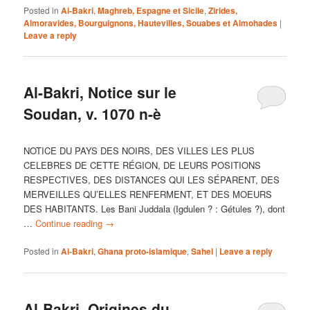
Posted in
Al-Bakri
,
Maghreb, Espagne et Sicile
,
Zirides,
Almoravides, Bourguignons, Hautevilles, Souabes et Almohades
|
Leave a reply
Al-Bakri, Notice sur le
Soudan, v. 1070 n-è
NOTICE DU PAYS DES NOIRS, DES VILLES LES PLUS
CELEBRES DE CETTE RÉGION, DE LEURS POSITIONS
RESPECTIVES, DES DISTANCES QUI LES SÉPARENT, DES
MERVEILLES QU’ELLES RENFERMENT, ET DES MOEURS
DES HABITANTS. Les Bani Juddala (Igdulen ? : Gétules ?), dont
…
Continue reading
→
Posted in
Al-Bakri
,
Ghana proto-islamique
,
Sahel
|
Leave a reply
Al-Bakri, Origines du