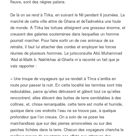
fleuve, sont des nègres païens.
De là on se rend à Tîrka, en suivant le Nil pendant 6 journées. Le
marché de cette ville attire de Ghana et deTadmekka une foule
de monde. A Tîrka les tortues atteignent une grosseur énorme, et
creusent des galeries souterraines dans lesquelles un homme
pourrait marcher. Pour faire sortir un de ces animaux de sa
retraite, il faut lui attacher des cordes et employer les forces
réunies de plusieurs hommes. Le jurisconsulte Abû Muhammad
‘Abd al-Malik b. Nakhkhas al-Gharfa m’a raconté un fait que je
vais rapporter :
« Une troupe de voyageurs qui se rendait à Tîrca s’arrêta en
route pour passer la nuit. En cette localité les termites sont très
redoutables, parce qu’elles détruisent et gâtent tout ce qu’elles
rencontrent; elles élèvent des buttes de terre semblables à des
collines, et, chose remarquable, cette terre est moite et humide,
quoique dans ces endroits l’eau ne se trouve pas, à quelque
profondeur que l’on creuse. On a soin de ne poser les
marchandises que sur des pierres amoncelées ou sur des
perches fichées dans la terre. Chacun des voyageurs chercha le
meilleur moven de soustraire ses effets aux attaques des