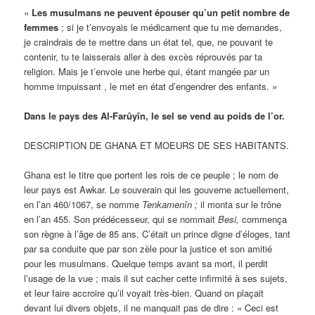
«
Les musulmans ne peuvent épouser qu’un petit nombre de
femmes
; si je t’envoyais le médicament que tu me demandes,
je craindrais de te mettre dans un état tel, que, ne pouvant te
contenir, tu te laisserais aller à des excès réprouvés par ta
religion. Mais je t’envoie une herbe qui, étant mangée par un
homme impuissant , le met en état d’engendrer des enfants. »
Dans le pays des Al-Farûyîn, le sel se vend au poids de l’or.
DESCRIPTION DE GHANA ET MOEURS DE SES HABITANTS.
Ghana est le titre que portent les rois de ce peuple ; le nom de
leur pays est Awkar. Le souverain qui les gouverne actuellement,
en l’an 460/1067, se nomme
Tenkamenîn ;
il monta sur le trône
en l’an 455. Son prédécesseur, qui se nommait
Besi,
commença
son règne à l’âge de 85 ans. C’était un prince digne d’éloges, tant
par sa conduite que par son zèle pour la justice et son amitié
pour les musulmans. Quelque temps avant sa mort, il perdit
l’usage de la vue ; mais il sut cacher cette infirmité à ses sujets,
et leur faire accroire qu’il voyait très-bien. Quand on plaçait
devant lui divers objets, il ne manquait pas de dire : « Ceci est