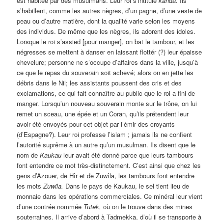
est habitée par des musulmans. Leur roi s’intitule
kanda.
Ils
s’habillent, comme les autres nègres, d’un pagne, d’une veste de
peau ou d’autre matière, dont la qualité varie selon les moyens
des individus. De même que les nègres, ils adorent des idoles.
Lorsque le roi s’assied [pour manger], on bat le tambour, et les
négresses se mettent à danser en laissant flottér (?) leur épaisse
chevelure; personne ne s’occupe d’affaires dans la ville, jusqu’à
ce que le repas du souverain soit achevé; alors on en jette les
débris dans le Nil; les assistants poussent des cris et des
exclamations, ce qui fait connaître au public que le roi a fini de
manger. Lorsqu’un nouveau souverain monte sur le trône, on lui
remet un sceau, une épée et un Coran, qu’ils prétendent leur
avoir été envoyés pour cet objet par l’émir des croyants
(d’Espagne?). Leur roi professe l’islam ; jamais ils ne confient
l’autorité suprême à un autre qu’un musulman. Ils disent que le
nom de
Kaukau
leur avait été donné parce que leurs tambours
font entendre ce mot très-distinctement. C’est ainsi que chez les
gens d’Azouer, de Hîr et de Zuwîla, les tambours font entendre
les mots
Zuwila.
Dans le pays de Kaukau, le sel tient lieu de
monnaie dans les opérations commerciales. Ce minéral leur vient
d’une contrée nommée
Tutek,
où on le trouve dans des mines
souterraines. Il arrive d’abord à Tadmekka, d’où il se transporte à