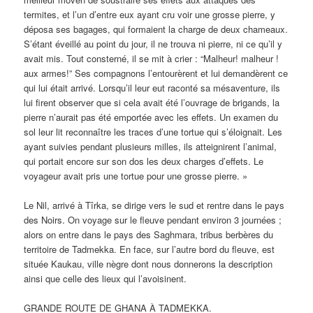
termites, et l’un d’entre eux ayant cru voir une grosse pierre, y
déposa ses bagages, qui formaient la charge de deux chameaux.
S’étant éveillé au point du jour, il ne trouva ni pierre, ni ce qu’il y
avait mis. Tout consterné, il se mit à crier : “Malheur! malheur !
aux armes!” Ses compagnons l’entourèrent et lui demandèrent ce
qui lui était arrivé. Lorsqu’il leur eut raconté sa mésaventure, ils
lui firent observer que si cela avait été l’ouvrage de brigands, la
pierre n’aurait pas été emportée avec les effets. Un examen du
sol leur lit reconnaître les traces d’une tortue qui s’éloignait. Les
ayant suivies pendant plusieurs milles, ils atteignirent l’animal,
qui portait encore sur son dos les deux charges d’effets. Le
voyageur avait pris une tortue pour une grosse pierre. »
Le Nil, arrivé à Tîrka, se dirige vers le sud et rentre dans le pays
des Noirs. On voyage sur le fleuve pendant environ 3 journées ;
alors on entre dans le pays des Saghmara, tribus berbères du
territoire de Tadmekka. En face, sur l’autre bord du fleuve, est
située Kaukau, ville nègre dont nous donnerons la description
ainsi que celle des lieux qui l’avoisinent.
GRANDE ROUTE DE GHANA À TADMEKKA.