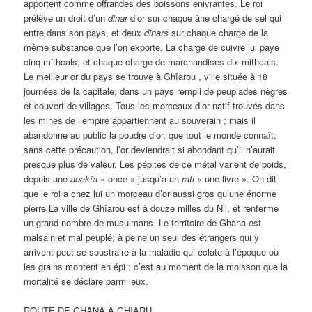
apportent comme offrandes des boissons enivrantes. Le roi
prélève un droit d’un
dinar
d’or sur chaque âne chargé de sel qui
entre dans son pays, et deux
dinars
sur chaque charge de la
même substance que l’on exporte. La charge de cuivre lui paye
cinq mithcals, et chaque charge de marchandises dix mithcals.
Le meilleur or du pays se trouve à Ghîarou , ville située à 18
journées de la capitale, dans un pays rempli de peuplades nègres
et couvert de villages. Tous les morceaux d’or natif trouvés dans
les mines de l’empire appartiennent au souverain ; mais il
abandonne au public la poudre d’or, que tout le monde connaît;
sans cette précaution, l’or deviendrait si abondant qu’il n’aurait
presque plus de valeur. Les pépites de ce métal varient de poids,
depuis une
aoakïa
« once » jusqu’a un
ratl
« une livre ». On dit
que le roi a chez lui un morceau d’or aussi gros qu’une énorme
pierre La ville de Ghîarou est à douze milles du Nil, et renferme
un grand nombre de musulmans. Le territoire de Ghana est
malsain et mal peuplé; à peine un seul des étrangers qui y
arrivent peut se soustraire à la maladie qui éclate à l’époque où
les grains montent en épi : c’est au moment de la moisson que la
mortalité se déclare parmi eux.
ROUTE DE GHANA À GHIARU.