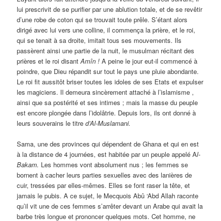
lui prescrivit de se purifier par une ablution totale, et de se revêtir
d’une robe de coton qui se trouvait toute prêle. S’étant alors
dirigé avec lui vers une colline, il commença la prière, et le roi,
qui se tenait à sa droite, imitait tous ses mouvements. Ils
passèrent ainsi une partie de la nuit, le musulman récitant des
prières et le roi disant
Amîn !
A peine le jour eut-il commencé à
poindre, que Dieu répandit sur tout le pays une pluie abondante.
Le roi fit aussitôt briser toutes les idoles de ses Etats et expulser
les magiciens. Il demeura sincèrement attaché à l’islamisme ,
ainsi que sa postérité et ses intimes ; mais la masse du peuple
est encore plongée dans l’idolâtrie. Depuis lors, ils ont donné à
leurs souverains le titre
d’Al-Muslamani.
Sama, une des provinces qui dépendent de Ghana et qui en est
à la distance de 4 journées, est habitée par un peuple appelé A
l-
Bakam.
Les hommes vont absolument nus ; les femmes se
bornent à cacher leurs parties sexuelles avec des lanières de
cuir, tressées par elles-mêmes. Elles se font raser la tête, et
jamais le pubis. A ce sujet, le Mecquois Abû ‘Abd Allah raconte
qu’il vit une de ces femmes s’arrêter devant un Arabe qui avait la
barbe très longue et prononcer quelques mots. Cet homme, ne