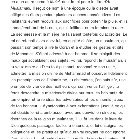
en a un autre nommé
Melel,
dont le roi porte le titre
d’Al-
Muslamani.
Il reçut ce nom à une époque où la disette avait
affligé ses états pendant plusieurs années consécutives. Les
habitants eurent recours aux sacrifices pour obtenir la pluie, et ils
immolèrent tant de bœufs, qu’ils faillirent en exterminer la race.
La sécheresse et la misère ne faisaient toutefois qu’accroître. Le
roi entretenait alors chez lui, en qualité d’hôte, un musulman, qui
passait son temps à lire le Coran et à étudier les gestes et dits
de Mahomet. S’étant adressé à cet homme, il se plaignit des
maux qui accablaient ses sujets, «ô roi, répondit le musulman, si
tu veux croire au Dieu tout-puissant, reconnaître son unité,
admettre la mission divine de Muhammad et observer fidèlement
les prescriptions de l’islamisme, tu obtiendras, j’en suis sûr, une
prompte délivrance des malheurs qui sont venus t’affliger; tu
feras descendre la miséricorde divine sur tous les habitants de
ton empire, et tu rendras tes adversaires et tes ennemis jaloux
de ton bonheur. » Ayantcontinué ses exhortations jusqu’à ce qu’il
eût décidé le roi à embrasser, avec une conviction sincère, les
doctrines de la religion musulmane, il lui fit lire dans le livre de
Dieu quelques passages faciles à entendre, et lui enseigna les
obligations et les pratiques qu’aucun vrai croyant ne doit ignorer.
L’ayant alors fait attendre jusqu’à la veille du vendredi suivant, il