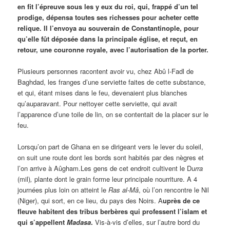
en fit l’épreuve sous les y eux du roi, qui, frappé d’un tel
prodige, dépensa toutes ses richesses pour acheter cette
relique. Il l’envoya au souverain de Constantinople, pour
qu’elle fût déposée dans la principale église, et reçut, en
retour, une couronne royale, avec l’autorisation de la porter.
Plusieurs personnes racontent avoir vu, chez Abû l-Fadl de
Baghdad, les franges d’une serviette faites de cette substance,
et qui, étant mises dans le feu, devenaient plus blanches
qu’auparavant. Pour nettoyer cette serviette, qui avait
l’apparence d’une toile de lin, on se contentait de la placer sur le
feu.
Lorsqu’on part de Ghana en se dirigeant vers le lever du soleil,
on suit une route dont les bords sont habités par des nègres et
l’on arrive à Aûgham.Les gens de cet endroit cultivent le Du
rra
(mil)
,
plante dont le grain forme leur principale nourriture. A 4
journées plus loin on atteint le
Ras al-Mâ
, où l’on rencontre le Nil
(Niger), qui sort, en ce lieu, du pays des Noirs. A
uprès de ce
fleuve habitent des tribus berbères qui professent l’islam et
qui s’appellent
Madasa
.
Vis-à-vis d’elles, sur l’autre bord du