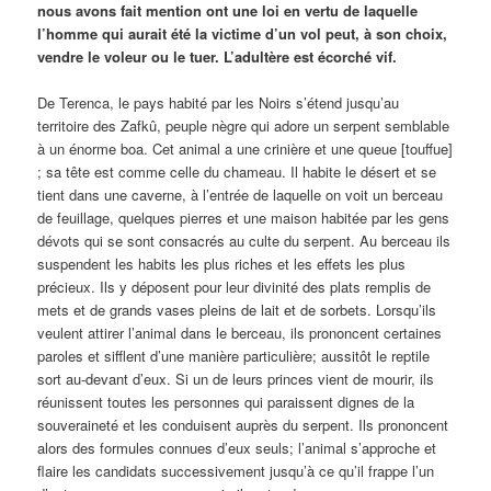
nous avons fait mention ont une loi en vertu de laquelle
l’homme qui aurait été la victime d’un vol peut, à son choix,
vendre le voleur ou le tuer. L’adultère est écorché vif.
De Terenca, le pays habité par les Noirs s’étend jusqu’au
territoire des Zafkû, peuple nègre qui adore un serpent semblable
à un énorme boa. Cet animal a une crinière et une queue [touffue]
; sa tête est comme celle du chameau. Il habite le désert et se
tient dans une caverne, à l’entrée de laquelle on voit un berceau
de feuillage, quelques pierres et une maison habitée par les gens
dévots qui se sont consacrés au culte du serpent. Au berceau ils
suspendent les habits les plus riches et les effets les plus
précieux. Ils y déposent pour leur divinité des plats remplis de
mets et de grands vases pleins de lait et de sorbets. Lorsqu’ils
veulent attirer l’animal dans le berceau, ils prononcent certaines
paroles et sifflent d’une manière particulière; aussitôt le reptile
sort au-devant d’eux. Si un de leurs princes vient de mourir, ils
réunissent toutes les personnes qui paraissent dignes de la
souveraineté et les conduisent auprès du serpent. Ils prononcent
alors des formules connues d’eux seuls; l’animal s’approche et
flaire les candidats successivement jusqu’à ce qu’il frappe l’un