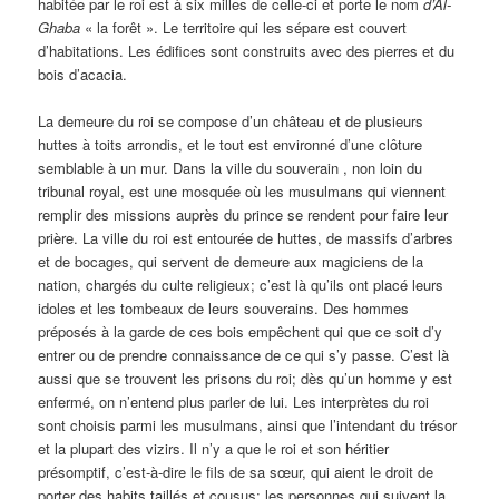
habitée par le roi est à six milles de celle-ci et porte le nom
d’Al-
Ghaba
« la forêt ». Le territoire qui les sépare est couvert
d’habitations. Les édifices sont construits avec des pierres et du
bois d’acacia.
La demeure du roi se compose d’un château et de plusieurs
huttes à toits arrondis, et le tout est environné d’une clôture
semblable à un mur. Dans la ville du souverain , non loin du
tribunal royal, est une mosquée où les musulmans qui viennent
remplir des missions auprès du prince se rendent pour faire leur
prière. La ville du roi est entourée de huttes, de massifs d’arbres
et de bocages, qui servent de demeure aux magiciens de la
nation, chargés du culte religieux; c’est là qu’ils ont placé leurs
idoles et les tombeaux de leurs souverains. Des hommes
préposés à la garde de ces bois empêchent qui que ce soit d’y
entrer ou de prendre connaissance de ce qui s’y passe. C’est là
aussi que se trouvent les prisons du roi; dès qu’un homme y est
enfermé, on n’entend plus parler de lui. Les interprètes du roi
sont choisis parmi les musulmans, ainsi que l’intendant du trésor
et la plupart des vizirs. Il n’y a que le roi et son héritier
présomptif, c’est-à-dire le fils de sa sœur, qui aient le droit de
porter des habits taillés et cousus; les personnes qui suivent la