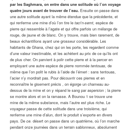
par les Saghmara, on entre dans une solitude où l’on voyage
quatre jours avant de trouver de l’eau.
Ensuite on passe dans
une autre solitude ayant la même étendue que la précédente, et
qui renferme une mine d’où l’on tire le
taci’n-semt,
espèce de
pierre qui ressemble à l’agate et qui offre parfois un mélange de
rouge, de jaune et de blanc. On y trouve, mais bien rarement, de
beaux échantillons ayant une grosseur considérable. Les
habitants de Ghana, chez qui on les porte, les regardent comme
d’une valeur inestimable, et les achètent au prix de ce qu’ils ont
de plus cher. On parvient à polir cette pierre et à la percer en
employant une autre espèce de pierre nommée
tentouas,
de
même que l’on polit le rubis à l’aide de l’émeri : sans tentouas,
l’acier n’y mordrait pas. Pour découvrir ces pierres et en
reconnaître le gisement précis , on égorge un chameau au-
dessus de la mine et on y répand le sang par aspersion ; la pierre
se montre alors et on la ramasse. A Bounou 1 se trouve une
mine de la même substance, mais l’autre est plus riche. Le
voyageur passe de cette solitude dans une troisième, qui
renferme une mine d’alun, dont le produit s’exporte en divers
pays. De
ce.
désert on passe dans un quatrième, où l’on marche
pendant onze journées dans un terrain sablonneux, absolument