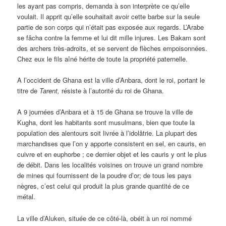
les ayant pas compris, demanda à son interprète ce qu’elle
voulait. Il apprit qu’elle souhaitait avoir cette barbe sur la seule
partie de son corps qui n’était pas exposée aux regards. L’Arabe
se fâcha contre la femme et lui dit mille injures. Les Bakam sont
des archers très-adroits, et se servent de flèches empoisonnées.
Chez eux le fils aîné hérite de toute la propriété paternelle.
A l’occident de Ghana est la ville d’Anbara, dont le roi, portant le
titre de
Tarent,
résiste à l’autorité du roi de Ghana.
A 9 journées d’Anbara et à 15 de Ghana se trouve la ville de
Kugha, dont les habitants sont musulmans, bien que toute la
population des alentours soit livrée à l’idolâtrie. La plupart des
marchandises que l’on y apporte consistent en sel, en cauris, en
cuivre et en euphorbe ; ce dernier objet et les cauris y ont le plus
de débit. Dans les localités voisines on trouve un grand nombre
de mines qui fournissent de la poudre d’or; de tous les pays
nègres, c’est celui qui produit la plus grande quantité de ce
métal.
La ville d’Aluken, située de ce côté-là, obéit à un roi nommé