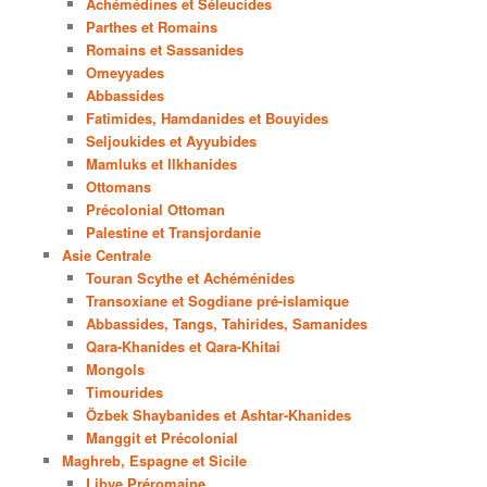
Achémédines et Séleucides
Parthes et Romains
Romains et Sassanides
Omeyyades
Abbassides
Fatimides, Hamdanides et Bouyides
Seljoukides et Ayyubides
Mamluks et Ilkhanides
Ottomans
Précolonial Ottoman
Palestine et Transjordanie
Asie Centrale
Touran Scythe et Achéménides
Transoxiane et Sogdiane pré-islamique
Abbassides, Tangs, Tahirides, Samanides
Qara-Khanides et Qara-Khitai
Mongols
Timourides
Özbek Shaybanides et Ashtar-Khanides
Manggit et Précolonial
Maghreb, Espagne et Sicile
Libye Préromaine