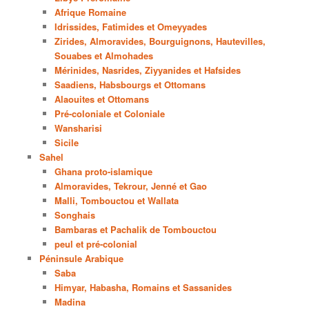
Afrique Romaine
Idrissides, Fatimides et Omeyyades
Zirides, Almoravides, Bourguignons, Hautevilles,
Souabes et Almohades
Mérinides, Nasrides, Ziyyanides et Hafsides
Saadiens, Habsbourgs et Ottomans
Alaouites et Ottomans
Pré-coloniale et Coloniale
Wansharisi
Sicile
Sahel
Ghana proto-islamique
Almoravides, Tekrour, Jenné et Gao
Malli, Tombouctou et Wallata
Songhais
Bambaras et Pachalik de Tombouctou
peul et pré-colonial
Péninsule Arabique
Saba
Himyar, Habasha, Romains et Sassanides
Madina