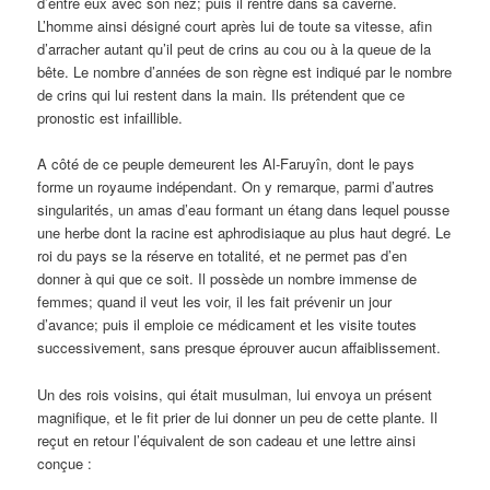
d’entre eux avec son nez; puis il rentre dans sa caverne.
L’homme ainsi désigné court après lui de toute sa vitesse, afin
d’arracher autant qu’il peut de crins au cou ou à la queue de la
bête. Le nombre d’années de son règne est indiqué par le nombre
de crins qui lui restent dans la main. Ils prétendent que ce
pronostic est infaillible.
A côté de ce peuple demeurent les Al-Faruyîn, dont le pays
forme un royaume indépendant. On y remarque, parmi d’autres
singularités, un amas d’eau formant un étang dans lequel pousse
une herbe dont la racine est aphrodisiaque au plus haut degré. Le
roi du pays se la réserve en totalité, et ne permet pas d’en
donner à qui que ce soit. Il possède un nombre immense de
femmes; quand il veut les voir, il les fait prévenir un jour
d’avance; puis il emploie ce médicament et les visite toutes
successivement, sans presque éprouver aucun affaiblissement.
Un des rois voisins, qui était musulman, lui envoya un présent
magnifique, et le fit prier de lui donner un peu de cette plante. Il
reçut en retour l’équivalent de son cadeau et une lettre ainsi
conçue :