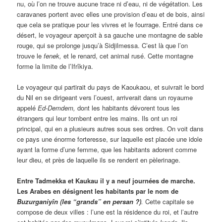
nu, où l’on ne trouve aucune trace ni d’eau, ni de végétation. Les
caravanes portent avec elles une provision d’eau et de bois, ainsi
que cela se pratique pour les vivres et le fourrage. Entré dans ce
désert, le voyageur aperçoit à sa gauche une montagne de sable
rouge, qui se prolonge jusqu’à Sidjilmessa. C’est là que l’on
trouve le
fenek,
et le renard, cet animal rusé. Cette montagne
forme la limite de l’Ifrîkiya.
Le voyageur qui partirait du pays de Kaoukaou, et suivrait le bord
du Nil en se dirigeant vers l’ouest, arriverait dans un royaume
appelé
Ed-Demdem,
dont les habitants dévorent tous les
étrangers qui leur tombent entre les mains. Ils ont un roi
principal, qui en a plusieurs autres sous ses ordres. On voit dans
ce pays une énorme forteresse, sur laquelle est placée une idole
ayant la forme d’une femme, que les habitants adorent comme
leur dieu, et près de laquelle ils se rendent en pèlerinage.
Entre Tadmekka et Kaukau il y a neuf journées de marche.
Les Arabes en désignent les habitants par le nom de
Buzurganiyîn (les “grands” en persan ?)
.
Cette capitale se
compose de deux villes : l’une est la résidence du roi, et l’autre