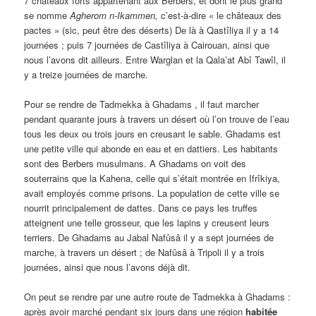
7 châteaux forts appartenant aux Berbers, et dont le plus grand
se nomme
Agherom n-Ikammen,
c’est-à-dire « le châteaux des
pactes » (sic, peut être des déserts) De là à Qastîliya il y a 14
journées ; puis 7 journées de Castîliya à Cairouan, ainsi que
nous l’avons dit ailleurs. Entre Warglan et la Qala’at Abî Tawîl, il
y a treize journées de marche.
Pour se rendre de Tadmekka à Ghadams , il faut marcher
pendant quarante jours à travers un désert où l’on trouve de l’eau
tous les deux ou trois jours en creusant le sable. Ghadams est
une petite ville qui abonde en eau et en dattiers. Les habitants
sont des Berbers musulmans. A Ghadams on voit des
souterrains que la Kahena, celle qui s’était montrée en Ifrîkiya,
avait employés comme prisons. La population de cette ville se
nourrit principalement de dattes. Dans ce pays les truffes
atteignent une telle grosseur, que les lapins y creusent leurs
terriers. De Ghadams au Jabal Nafûsâ il y a sept journées de
marche, à travers un désert ; de Nafûsâ à Tripoli il y a trois
journées, ainsi que nous l’avons déjà dit.
On peut se rendre par une autre route de Tadmekka à Ghadams :
après avoir marché pendant six jours dans une région
habitée