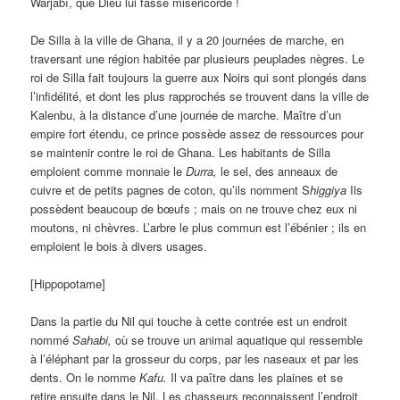
Warjabî, que Dieu lui fasse miséricorde !
De Silla à la ville de Ghana, il y a 20 journées de marche, en
traversant une région habitée par plusieurs peuplades nègres. Le
roi de Silla fait toujours la guerre aux Noirs qui sont plongés dans
l’infidélité, et dont les plus rapprochés se trouvent dans la ville de
Kalenbu, à la distance d’une journée de marche. Maître d’un
empire fort étendu, ce prince possède assez de ressources pour
se maintenir contre le roi de Ghana. Les habitants de Silla
emploient comme monnaie le
Durra
,
le sel, des anneaux de
cuivre et de petits pagnes de coton, qu’ils nomment S
higgiya
Ils
possèdent beaucoup de bœufs ; mais on ne trouve chez eux ni
moutons, ni chèvres. L’arbre le plus commun est l’ébénier ; ils en
emploient le bois à divers usages.
[Hippopotame]
Dans la partie du Nil qui touche à cette contrée est un endroit
nommé
Sahabi,
où se trouve un animal aquatique qui ressemble
à l’éléphant par la grosseur du corps, par les naseaux et par les
dents. On le nomme
Kafu
.
Il va paître dans les plaines et se
retire ensuite dans le Nil. Les chasseurs reconnaissent l’endroit