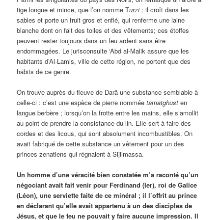
tige longue et mince, que l’on nomme T
urzi ;
il croît dans les
sables et porte un fruit gros et enflé, qui renferme une laine
blanche dont on fait des toiles et des vêtements; ces étoffes
peuvent rester toujours dans un feu ardent sans être
endommagées. Le jurisconsulte ‘Abd al-Malik assure que les
habitants d’Al-Lamis, ville de cette région, ne portent que des
habits de ce genre.
On trouve auprès du fleuve de Darâ une substance semblable à
celle-ci : c’est une espèce de pierre nommée
tamatghust
en
langue berbère ; lorsqu’on la frotte entre les mains, elle s’amollit
au point de prendre la consistance du lin. Elle sert à faire des
cordes et des licous, qui sont absolument incombustibles. On
avait fabriqué de cette substance un vêtement pour un des
princes zenatiens qui régnaient à Sijilmassa.
Un homme d’une véracité bien constatée m’a raconté qu’un
négociant avait fait venir pour Ferdinand (Ier), roi de Galice
(Léon), une serviette faite de ce minéral ; il l’offrit au prince
en déclarant qu’elle avait appartenu à un des disciples de
Jésus, et que le feu ne pouvait y faire aucune impression. Il