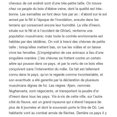
chevaux de cet endroit sont d’une très-petite taille. On trouve
chez ce peuple du bois d’ébène veine, dont la qualité est très-
bonne. Les semailles se font deux fois par an : d’abord sur le sol
arrosé par le Nil à l’époque de l’inondation, ensuite dans les
terrains qui conservent encore leur humidité. La ville d’Iresni,
située sur le Nil et à l’occident de Ghîarû, renferme une
population musulmane; mais toute la contrée environnante est
habitée par des idolâtres. On voit à Iresni des chèvres de petite
taille ; lorsqu’elles mettent bas, on tue les mâles et on laisse
vivre les femelles. [L’imprégnation de ces animaux a lieu d’une
singulière manière :] les chèvres se frottent contre un certain
arbre qui pousse dans ce pays, et par la vertu de ce bois elles
conçoivent sans l’intervention du mâle. Ce fait est tellement
connu dans le pays, qu’on le regarde comme incontestable, et
son exactitudc a été garantie par la déclaration de plusieurs
musulmans dignes de foi. Les nègres ‘
Ajam
,
nommés
Nughamarta,
sont négociants, et transportent la poudre d’or
d’Iresni dans tous les pays. Vis-à-vis de cette ville, sur l’autre
côté du fleuve, est un grand royaume qui s’étend l’espace de
plus de 8 journées et dont le souverain porte le titre de Dû
.
Les
habitants vont au combat armés de flèches. Derrière ce pays il y