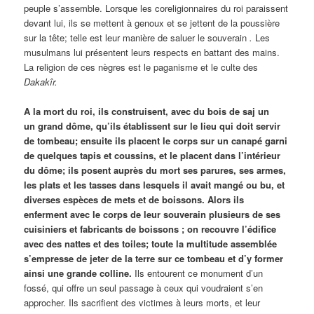
peuple s’assemble. Lorsque les coreligionnaires du roi paraissent
devant lui, ils se mettent à genoux et se jettent de la poussière
sur la tête; telle est leur manière de saluer le souverain
.
Les
musulmans lui présentent leurs respects en battant des mains.
La religion de ces nègres est le paganisme et le culte des
Dakakîr
.
A la mort du roi, ils construisent, avec du bois de saj un
un grand dôme, qu’ils établissent sur le lieu qui doit servir
de tombeau; ensuite ils placent le corps sur un canapé garni
de quelques tapis et coussins, et le placent dans l’intérieur
du dôme; ils posent auprès du mort ses parures, ses armes,
les plats et les tasses dans lesquels il avait mangé ou bu, et
diverses espèces de mets et de boissons. Alors ils
enferment avec le corps de leur souverain plusieurs de ses
cuisiniers et fabricants de boissons ; on recouvre l’édifice
avec des nattes et des toiles; toute la multitude assemblée
s’empresse de jeter de la terre sur ce tombeau et d’y former
ainsi une grande colline.
Ils entourent ce monument d’un
fossé, qui offre un seul passage à ceux qui voudraient s’en
approcher. Ils sacrifient des victimes à leurs morts, et leur