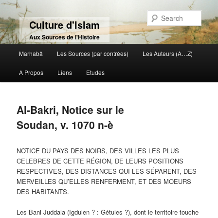
Sear
Culture d'Islam
Aux Sources de l'Histoire
Main menu
Marhabâ
Les Sources (par contrées)
Les Auteurs (A…Z)
Skip to primary content
Skip to secondary content
A Propos
Liens
Etudes
Al-Bakri, Notice sur le
Soudan, v. 1070 n-è
NOTICE DU PAYS DES NOIRS, DES VILLES LES PLUS
CELEBRES DE CETTE RÉGION, DE LEURS POSITIONS
RESPECTIVES, DES DISTANCES QUI LES SÉPARENT, DES
MERVEILLES QU’ELLES RENFERMENT, ET DES MOEURS
DES HABITANTS.
Les Bani Juddala (Igdulen ? : Gétules ?), dont le territoire touche