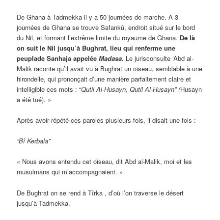
De Ghana à Tadmekka il y a 50 journées de marche. A 3
journées de Ghana se trouve Safankû, endroit situé sur le bord
du Nil, et formant l’extrême limite du royaume de Ghana.
De là
on suit le Nil jusqu’à Bughrat, lieu qui renferme une
peuplade Sanhaja appelée
Madasa
.
Le jurisconsulte ‘Abd al-
Malik raconte qu’il avait vu à Bughrat un oiseau, semblable à une
hirondelle, qui prononçait d’une manière parfaitement claire et
intelligible ces mots : “
Qutil Al-Husayn, Qutil Al-Husayn” (
Husayn
a été tué). »
Après avoir répété ces paroles plusieurs fois, il disait une fois :
“Bî Kerbala”
« Nous avons entendu cet oiseau, dit Abd al-Malik, moi et les
musulmans qui m’accompagnaient. »
De Bughrat on se rend à Tîrka , d’où l’on traverse le désert
jusqu’à Tadmekka.