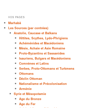
VOS PAGES
Marhabâ
Les Sources (par contrées)
Anatolie, Caucase et Balkans
Hittites, Scythes, Lydo-Phrigiens
Achéménides et Macédoniens
Mésie, Achaie et Asie Romaine
Proto-Byzantins et Sassanides
Isauriens, Bulgars et Macédoniens
Comnènes et Latins
Serbes, Proto-Ottomans et Turkmens
Ottomans
Déclin Ottoman
Nationalisme et Précolonisation
Arménie
Syrie et Mésopotamie
Age du Bronze
Age du Fer