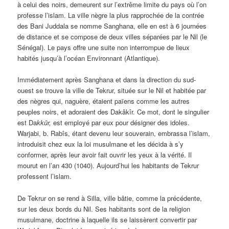
à celui des noirs, demeurent sur l’extrême limite du pays où l’on
professe l’islam. La ville nègre la plus rapprochée de la contrée
des Bani Juddala se nomme Sanghana, elle en est à 6 journées
de distance et se compose de deux villes séparées par le Nil (le
Sénégal). Le pays offre une suite non interrompue de lieux
habités jusqu’à l’océan Environnant (Atlantique).
Immédiatement après Sanghana et dans la direction du sud-
ouest se trouve la ville de Tekrur, située sur le Nil et habitée par
des nègres qui, naguère, étaient païens comme les autres
peuples noirs, et adoraient des Dakâkîr. Ce mot, dont le singulier
est Da
kkūr,
est employé par eux pour désigner des idoles.
Warjabi, b. Rabîs, étant devenu leur souverain, embrassa l’islam,
introduisit chez eux la loi musulmane et les décida à s’y
conformer, après leur avoir fait ouvrir les yeux à la vérité. Il
mourut en l’an 430 (1040). Aujourd’hui les habitants de Tekrur
professent l’islam.
De Tekrur on se rend à Silla, ville bâtie, comme la précédente,
sur les deux bords du Nil. Ses habitants sont de la religion
musulmane, doctrine à laquelle ils se laissèrent convertir par