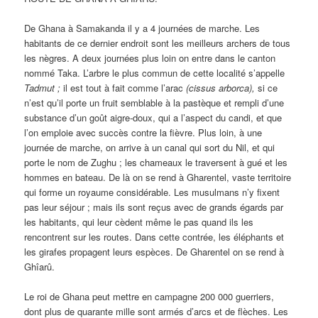
De Ghana à Samakanda il y a 4 journées de marche. Les
habitants de ce dernier endroit sont les meilleurs archers de tous
les nègres. A deux journées plus loin on entre dans le canton
nommé Taka. L’arbre le plus commun de cette localité s’appelle
T
admut ;
il est tout à fait comme l’arac
(cissus arborca),
si ce
n’est qu’il porte un fruit semblable à la pastèque et rempli d’une
substance d’un goût aigre-doux, qui a l’aspect du candi, et que
l’on emploie avec succès contre la fièvre. Plus loin, à une
journée de marche, on arrive à un canal qui sort du Nil, et qui
porte le nom de Zughu ; les chameaux le traversent à gué et les
hommes en bateau. De là on se rend à Gharentel, vaste territoire
qui forme un royaume considérable. Les musulmans n’y fixent
pas leur séjour ; mais ils sont reçus avec de grands égards par
les habitants, qui leur cèdent même le pas quand ils les
rencontrent sur les routes. Dans cette contrée, les éléphants et
les girafes propagent leurs espèces. De Gharentel on se rend à
Ghîarû.
Le roi de Ghana peut mettre en campagne 200 000 guerriers,
dont plus de quarante mille sont armés d’arcs et de flèches. Les