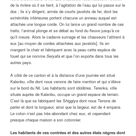
de la rivière où il se tient, à l’agitation de l’eau qui lui passe sur le
dos ; ils s’y dirigent, armés de courts javelots de fer, dont les
extrémités inférieures portent chacune un anneau auquel est
attachée une longue corde. On lui lance un grand nombre de ces
traits; l’animal plonge et se débat au fond du fleuve jusqu’à ce
qu’il meure. Alors le cadavre surnage et les chasseurs l’attirent à
eux [au moyen de cordes attachées aux javelots]. Ils en
mangent la chair et fabriquent avec la peau cette espèce de
fouet qui se nomme
Seryafa
et que l’on exporte dans tous les
autres pays.
A côté de ce canton et à la distance d’une journée est situé
Kalenbu, ville dont nous venons de faire mention et qui s’élève
sur le bord du Nil. Les habitants sont idolâtres. Terenka, ville
située auprès de Kalenbu, occupe un grand espace de terrain.
C’est là que se fabriquent les S
higgiya
dont nous Tenons de
parler et dont la longueur, ainsi que la largeur, est de 4 empans.
Le coton n’est pas très-abondant chez eux, et cependant
presque chaque maison a son cotonnier.
Les habitants de ces contrées et des autres états nègres dont