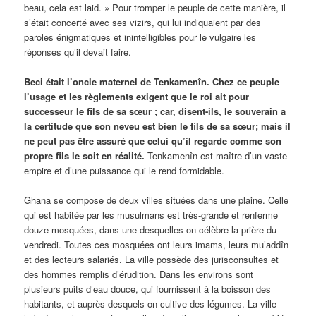
beau, cela est laid. » Pour tromper le peuple de cette manière, il
s’était concerté avec ses vizirs, qui lui indiquaient par des
paroles énigmatiques et inintelligibles pour le vulgaire les
réponses qu’il devait faire.
Beci était l’oncle maternel de Tenkamenîn. Chez ce peuple
l’usage et les règlements exigent que le roi ait pour
successeur le fils de sa sœur ; car, disent-ils, le souverain a
la certitude que son neveu est bien le fils de sa sœur; mais il
ne peut pas être assuré que celui qu’il regarde comme son
propre fils le soit en réalité.
Tenkamenîn est maître d’un vaste
empire et d’une puissance qui le rend formidable.
Ghana se compose de deux villes situées dans une plaine. Celle
qui est habitée par les musulmans est très-grande et renferme
douze mosquées, dans une desquelles on célèbre la prière du
vendredi. Toutes ces mosquées ont leurs imams, leurs mu’addîn
et des lecteurs salariés. La ville possède des jurisconsultes et
des hommes remplis d’érudition. Dans les environs sont
plusieurs puits d’eau douce, qui fournissent à la boisson des
habitants, et auprès desquels on cultive des légumes. La ville