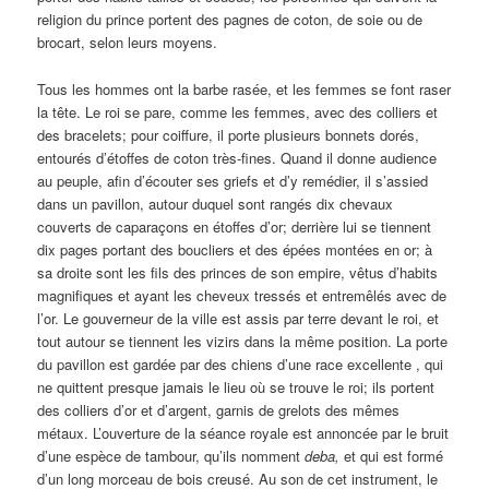
religion du prince portent des pagnes de coton, de soie ou de
brocart, selon leurs moyens.
Tous les hommes ont la barbe rasée, et les femmes se font raser
la tête. Le roi se pare, comme les femmes, avec des colliers et
des bracelets; pour coiffure, il porte plusieurs bonnets dorés,
entourés d’étoffes de coton très-fines. Quand il donne audience
au peuple, afin d’écouter ses griefs et d’y remédier, il s’assied
dans un pavillon, autour duquel sont rangés dix chevaux
couverts de caparaçons en étoffes d’or; derrière lui se tiennent
dix pages portant des boucliers et des épées montées en or; à
sa droite sont les fils des princes de son empire, vêtus d’habits
magnifiques et ayant les cheveux tressés et entremêlés avec de
l’or. Le gouverneur de la ville est assis par terre devant le roi, et
tout autour se tiennent les vizirs dans la même position. La porte
du pavillon est gardée par des chiens d’une race excellente , qui
ne quittent presque jamais le lieu où se trouve le roi; ils portent
des colliers d’or et d’argent, garnis de grelots des mêmes
métaux. L’ouverture de la séance royale est annoncée par le bruit
d’une espèce de tambour, qu’ils nomment
deba,
et qui est formé
d’un long morceau de bois creusé. Au son de cet instrument, le