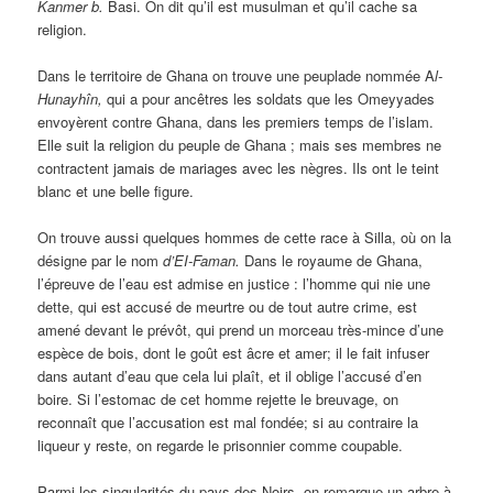
K
anmer b.
Basi. On dit qu’il est musulman et qu’il cache sa
religion.
Dans le territoire de Ghana on trouve une peuplade nommée A
l-
Hunayhîn,
qui a pour ancêtres les soldats que les Omeyyades
envoyèrent contre Ghana, dans les premiers temps de l’islam.
Elle suit la religion du peuple de Ghana ; mais ses membres ne
contractent jamais de mariages avec les nègres. Ils ont le teint
blanc et une belle figure.
On trouve aussi quelques hommes de cette race à Silla, où on la
désigne par le nom
d’EI-Faman.
Dans le royaume de Ghana,
l’épreuve de l’eau est admise en justice : l’homme qui nie une
dette, qui est accusé de meurtre ou de tout autre crime, est
amené devant le prévôt, qui prend un morceau très-mince d’une
espèce de bois, dont le goût est âcre et amer; il le fait infuser
dans autant d’eau que cela lui plaît, et il oblige l’accusé d’en
boire. Si l’estomac de cet homme rejette le breuvage, on
reconnaît que l’accusation est mal fondée; si au contraire la
liqueur y reste, on regarde le prisonnier comme coupable.
Parmi les singularités du pays des Noirs, on remarque un arbre à