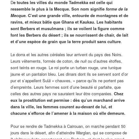
D
e toutes les villes du monde Tadmekka est celle qui
ressemble le plus à la Mecque. Son nom signifie
forme de la
Mecque.
C’est une grande ville, entourée de montagnes et de
ravins, et mieux bâtie que Ghana et Kaukau. Les habitants
sont Berbers et musulmans ; ils se voilent la figure comme
font les Berbers du désert ; ils se nourrissent de chair, de lait
et d’une espèce de grain que la terre produit sans culture
.
Le dorra et les autres céréales leur arrivent du pays des Noirs.
Leurs vêtements, formés de coton, de
nuli
ou d’autres étoffes,
sont teints en rouge. Le roi porte un turban rouge, une tunique
jaune et un pantalon bleu. Les dinars dont ils se servent sont d’or
pur et s’appellent Sul
â
« chauves, » parce qu’ils ne portent pas
d’empreinte. Leurs femmes sont d’une beauté si parfaite, que
celles des autres pays ne sauraient leur être comparées.
Chez
eux la prostitution est permise : dès qu’un marchand arrive
dans la ville, les femmes courent au-devant de lui, et
chacune s’efforce de l’amener à la maison où elle demeure.
Pour se rendre de Tadmekka à Cairouan, on marche pendant 50
jours dans le désert, afin d’atteindre Warglan
,
qui se compose de