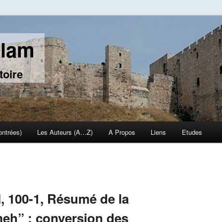
slam
toire
ontrées)
Les Auteurs (A…Z)
A Propos
Liens
Etudes
I, 100-1, Résumé de la
eh” : conversion des