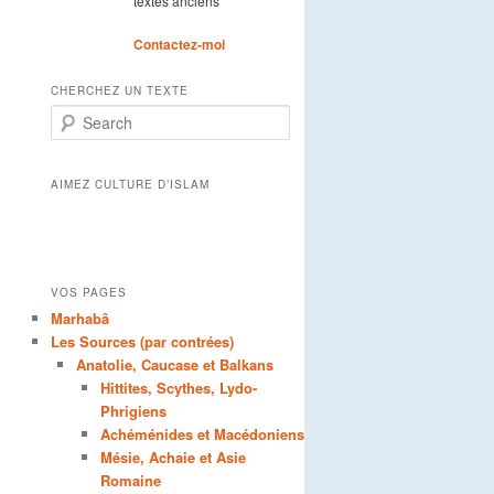
textes anciens
Contactez-moi
CHERCHEZ UN TEXTE
Search
AIMEZ CULTURE D’ISLAM
VOS PAGES
Marhabâ
Les Sources (par contrées)
Anatolie, Caucase et Balkans
Hittites, Scythes, Lydo-
Phrigiens
Achéménides et Macédoniens
Mésie, Achaie et Asie
Romaine