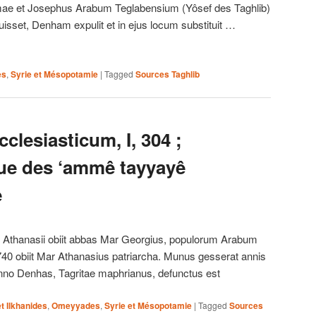
ae et Josephus Arabum Teglabensium (Yôsef des Taghlib)
isset, Denham expulit et in ejus locum substituit …
es
,
Syrie et Mésopotamie
|
Tagged
Sources Taghlib
clesiasticum, I, 304 ;
ue des ‘ammê tayyayê
è
 Athanasii obiit abbas Mar Georgius, populorum Arabum
0 obiit Mar Athanasius patriarcha. Munus gesserat annis
no Denhas, Tagritae maphrianus, defunctus est
t Ilkhanides
,
Omeyyades
,
Syrie et Mésopotamie
|
Tagged
Sources