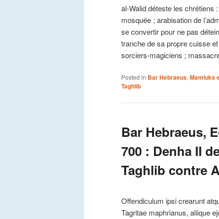
al-Walid déteste les chrétiens 
mosquée ; arabisation de l’adm
se convertir pour ne pas détein
tranche de sa propre cuisse et
sorciers-magiciens ; massacre
Posted in
Bar Hebraeus
,
Mamluks e
Taghlib
Bar Hebraeus, Ec
700 : Denha II de
Taghlib contre A
Offendiculum ipsi crearunt atq
Tagritae maphrianus, aliique e