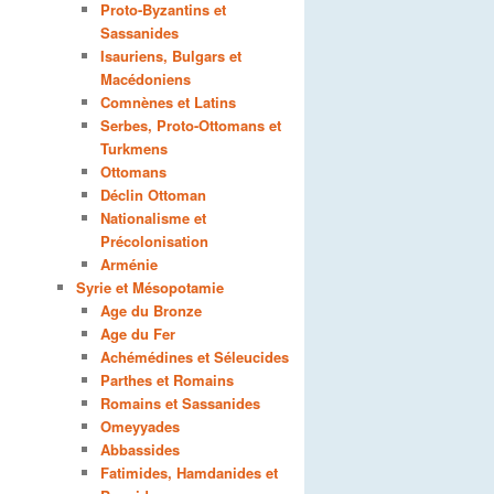
Proto-Byzantins et
Sassanides
Isauriens, Bulgars et
Macédoniens
Comnènes et Latins
Serbes, Proto-Ottomans et
Turkmens
Ottomans
Déclin Ottoman
Nationalisme et
Précolonisation
Arménie
Syrie et Mésopotamie
Age du Bronze
Age du Fer
Achémédines et Séleucides
Parthes et Romains
Romains et Sassanides
Omeyyades
Abbassides
Fatimides, Hamdanides et