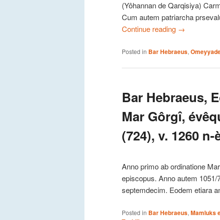
(Yôhannan de Qarqisiya) Carm
Cum autem patriarcha prsevalu
Continue reading
→
Posted in
Bar Hebraeus
,
Omeyyad
Bar Hebraeus, Ec
Mar Gôrgî, évêq
(724), v. 1260 n-
Anno primo ab ordinatione Mar
episcopus. Anno autem 1051/74
septemdecim. Eodem etiara an
Posted in
Bar Hebraeus
,
Mamluks e