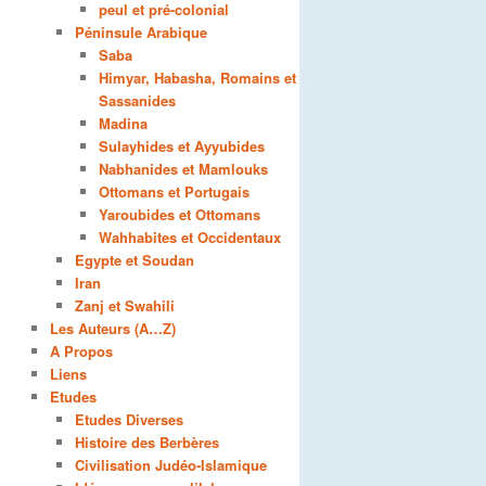
peul et pré-colonial
Péninsule Arabique
Saba
Himyar, Habasha, Romains et
Sassanides
Madina
Sulayhides et Ayyubides
Nabhanides et Mamlouks
Ottomans et Portugais
Yaroubides et Ottomans
Wahhabites et Occidentaux
Egypte et Soudan
Iran
Zanj et Swahili
Les Auteurs (A…Z)
A Propos
Liens
Etudes
Etudes Diverses
Histoire des Berbères
Civilisation Judéo-Islamique