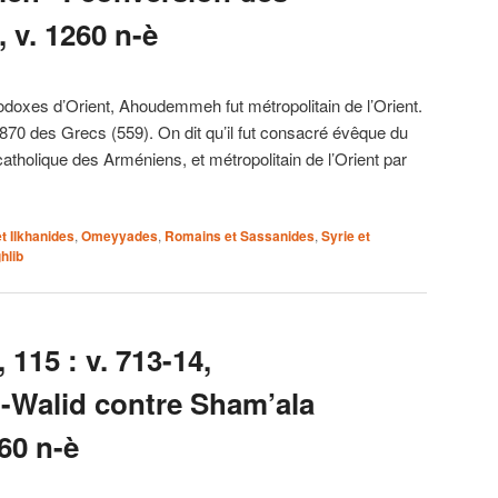
, v. 1260 n-è
odoxes d’Orient, Ahoudemmeh fut métropolitain de l’Orient.
 870 des Grecs (559). On dit qu’il fut consacré évêque du
catholique des Arméniens, et métropolitain de l’Orient par
t Ilkhanides
,
Omeyyades
,
Romains et Sassanides
,
Syrie et
hlib
 115 : v. 713-14,
l-Walid contre Sham’ala
260 n-è