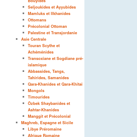
Bouyides
Seljoukides et Ayyubides
Mamluks et Ilkhanides
Ottomans
Précolonial Ottoman
Palestine et Transjordanie
Asie Centrale
Touran Scythe et
Achéménides
Transoxiane et Sogdiane pré-
islamique
Abbassides, Tangs,
Tahirides, Samanides
Qara-Khanides et Qara-Khitai
Mongols
Timourides
Özbek Shaybanides et
Ashtar-Khanides
Manggit et Précolonial
Maghreb, Espagne et Sicile
Libye Préromaine
Afrique Romaine