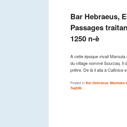
Bar Hebraeus, Ec
Passages traitant
1250 n-è
A cette époque vivait Marouta 
du village nommé Sourzaq. Il 
prêtre. De là il alla à Callinice
Posted in
Bar Hebraeus
,
Mamluks e
Taghlib