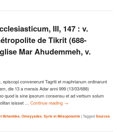
lesiasticum, III, 147 : v.
étropolite de Tikrit (688-
 église Mar Ahudemmeh, v.
, episcopi convenerunt Tagriti et maphrianum ordinarunt
, die 13 a mensis Adar anni 999 (13/03/688)
 eo quod is sine ipsorum consensu et ad verbum solum
litan isisset …
Continue reading
→
t Ilkhanides
,
Omeyyades
,
Syrie et Mésopotamie
|
Tagged
Sources