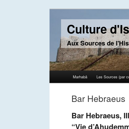
Culture d'I
Aux Sources de l'His
Main menu
Marhabâ
Les Sources (par c
Skip to primary content
Skip to secondary content
Bar Hebraeus
Bar Hebraeus, II
“Vie d’Ahudemm