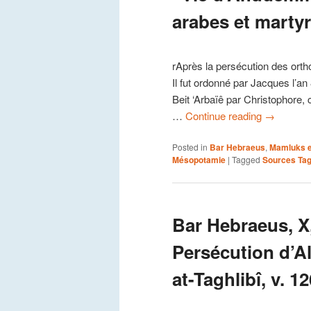
arabes et martyr
rAprès la persécution des orth
Il fut ordonné par Jacques l’an
Beit ‘Arbaïê par Christophore, 
…
Continue reading
→
Posted in
Bar Hebraeus
,
Mamluks e
Mésopotamie
|
Tagged
Sources Tag
Bar Hebraeus, X,
Persécution d’A
at-Taghlibî, v. 1