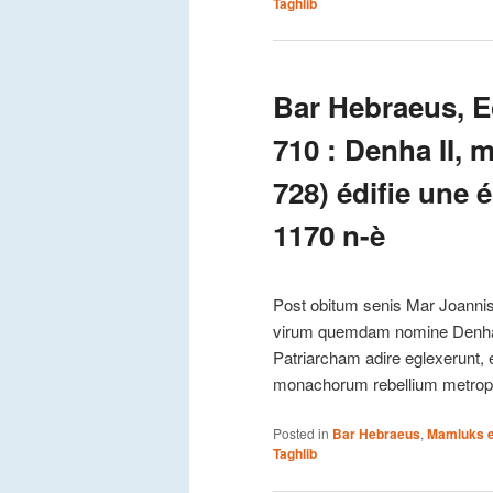
Taghlib
Bar Hebraeus, Ecc
710 : Denha II, m
728) édifie une
1170 n-è
Post obitum senis Mar Joannis
virum quemdam nomine Denham
Patriarcham adire eglexerunt,
monachorum rebellium metropo
Posted in
Bar Hebraeus
,
Mamluks e
Taghlib