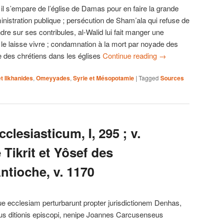
: il s’empare de l’église de Damas pour en faire la grande
inistration publique ; persécution de Sham’ala qui refuse de
dre sur ses contribules, al-Walid lui fait manger une
 le laisse vivre ; condamnation à la mort par noyade des
 des chrétiens dans les églises
Continue reading
→
t Ilkhanides
,
Omeyyades
,
Syrie et Mésopotamie
|
Tagged
Sources
clesiasticum, I, 295 ; v.
 Tikrit et Yôsef des
ntioche, v. 1170
ue ecclesiam perturbarunt propter jurisdictionem Denhas,
jus ditionis episcopi, nenipe Joannes Carcusenseus