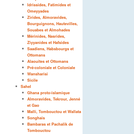
Idrissides, Fatimides et
Omeyyades
Zirides, Almoravides,
Bourguignons, Hautevilles,
Souabes et Almohades
Mérinides, Nasrides,
Ziyyanides et Hafsides
Saadiens, Habsbourgs et
Ottomans
Alaouites et Ottomans
Pré-coloniale et Coloniale
Wansharisi
Sicile
Sahel
Ghana proto-islamique
Almoravides, Tekrour, Jenné
et Gao
Malli, Tombouctou et Wallata
Songhais
Bambaras et Pachalik de
Tombouctou