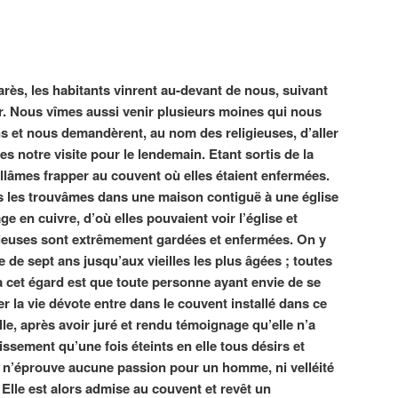
ès, les habitants vinrent au-devant de nous, suivant
r. Nous vîmes aussi venir plusieurs moines qui nous
ns et nous demandèrent, au nom des religieuses, d’aller
es notre visite pour le lendemain. Etant sortis de la
allâmes frapper au couvent où elles étaient enfermées.
s les trouvâmes dans une maison contiguë à une église
age en cuivre, d’où elles pouvaient voir l’église et
gieuses sont extrêmement gardées et enfermées. On y
le de sept ans jusqu’aux vieilles les plus âgées ; toutes
 cet égard est que toute personne ayant envie de se
er la vie dévote entre dans le couvent installé dans ce
ille, après avoir juré et rendu témoignage qu’elle n’a
lissement qu’une fois éteints en elle tous désirs et
e n’éprouve aucune passion pour un homme, ni velléité
. Elle est alors admise au couvent et revêt un