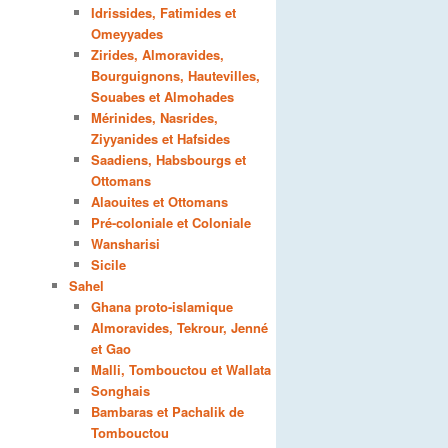
Idrissides, Fatimides et
Omeyyades
Zirides, Almoravides,
Bourguignons, Hautevilles,
Souabes et Almohades
Mérinides, Nasrides,
Ziyyanides et Hafsides
Saadiens, Habsbourgs et
Ottomans
Alaouites et Ottomans
Pré-coloniale et Coloniale
Wansharisi
Sicile
Sahel
Ghana proto-islamique
Almoravides, Tekrour, Jenné
et Gao
Malli, Tombouctou et Wallata
Songhais
Bambaras et Pachalik de
Tombouctou