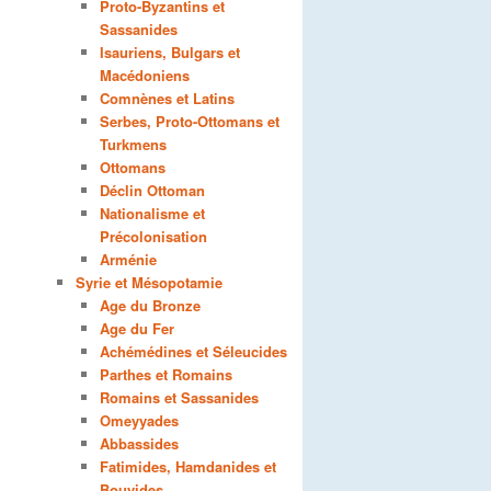
Proto-Byzantins et
Sassanides
Isauriens, Bulgars et
Macédoniens
Comnènes et Latins
Serbes, Proto-Ottomans et
Turkmens
Ottomans
Déclin Ottoman
Nationalisme et
Précolonisation
Arménie
Syrie et Mésopotamie
Age du Bronze
Age du Fer
Achémédines et Séleucides
Parthes et Romains
Romains et Sassanides
Omeyyades
Abbassides
Fatimides, Hamdanides et
Bouyides