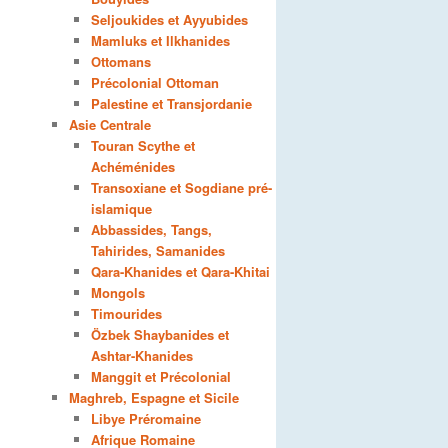
Seljoukides et Ayyubides
Mamluks et Ilkhanides
Ottomans
Précolonial Ottoman
Palestine et Transjordanie
Asie Centrale
Touran Scythe et
Achéménides
Transoxiane et Sogdiane pré-
islamique
Abbassides, Tangs,
Tahirides, Samanides
Qara-Khanides et Qara-Khitai
Mongols
Timourides
Özbek Shaybanides et
Ashtar-Khanides
Manggit et Précolonial
Maghreb, Espagne et Sicile
Libye Préromaine
Afrique Romaine