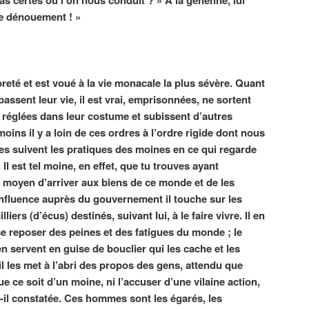
le dénouement ! »
reté et est voué à la vie monacale la plus sévère. Quant
passent leur vie, il est vrai, emprisonnées, ne sortent
t réglées dans leur costume et subissent d’autres
ins il y a loin de ces ordres à l’ordre rigide dont nous
ses suivent les pratiques des moines en ce qui regarde
 Il est tel moine, en effet, que tu trouves ayant
moyen d’arriver aux biens de ce monde et de les
 influence auprès du gouvernement il touche sur les
iers (d’écus) destinés, suivant lui, à le faire vivre. Il en
 se reposer des peines et des fatigues du monde ; le
’en servent en guise de bouclier qui les cache et les
 les met à l’abri des propos des gens, attendu que
 ce soit d’un moine, ni l’accuser d’une vilaine action,
eùt-il constatée. Ces hommes sont les égarés, les