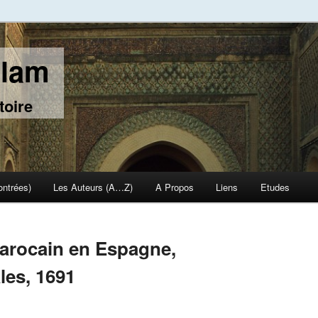
slam
toire
ontrées)
Les Auteurs (A…Z)
A Propos
Liens
Etudes
rocain en Espagne,
les, 1691