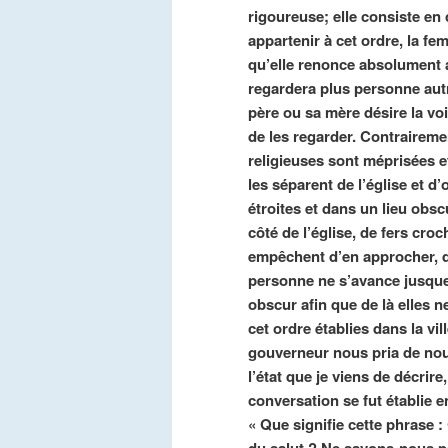
rigoureuse; elle consiste en
appartenir à cet ordre, la f
qu’elle renonce absolument au
regardera plus personne aut
père ou sa mère désire la voir
de les regarder. Contraireme
religieuses sont méprisées et
les séparent de l’église et d
étroites et dans un lieu obsc
côté de l’église, de fers cr
empêchent d’en approcher, qu
personne ne s’avance jusque-
obscur afin que de là elles n
cet ordre établies dans la v
gouverneur nous pria de nou
l’état que je viens de décrir
conversation se fut établie e
« Que signifie cette phrase 
du salut ? Ne savons-nous pa