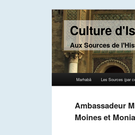
Culture d'I
Aux Sources de l'His
Main menu
Marhabâ
Les Sources (par c
Skip to primary content
Skip to secondary content
Ambassadeur Ma
Moines et Monia