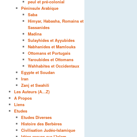
peul et pré-colonial
Péninsule Arabique
Saba
Himyar, Habasha, Romains et
Sassanides
Madina
Sulayhides et Ayyubides
Nabhanides et Mamlouks
Ottomans et Portugais
Yaroubides et Ottomans
Wahhabites et Occidentaux
Egypte et Soudan
Iran
Zanj et Swahili
Les Auteurs (A…Z)
A Propos
Liens
Etudes
Etudes Diverses
Histoire des Berbères
Civilisation Judéo-Islamique
Idées reçues sur l’Islam