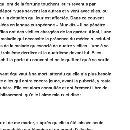
qui ont de la fortune touchent leurs revenus par
dépourvues servent les autres et vivent avec elles, ou
ur la dotation qui leur est affectée. Dans ce couvent
elées en langue européenne « Munkâs » il ne pénètre
s ont des vieilles chargées de les garder. Ainsi, l’une
ne maladie qui nécessite la présence du médecin, celui-ci
ès de la malade qu’escorté de quatre vieilles, l’une à sa
a troisième derrière et la quatrième devant lui. Elles
nchit la porte du couvent et ne le quittent qu’à sa sortie.
ent équivaut à sa mort, attendu qu’elle n’a plus besoin
re elles qui entre encore jeune, avant la puberté, y reste
ubère. Elle est alors consultée et entièrement libre de
tablissement, qu’elle l’aime mieux et dise :
r ni de me marier, » après qu’elle a été laissée seule
st constatée par témoins et on prend d’elle des