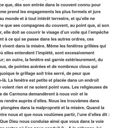
 ce que, dès son entrée dans le couvent connu pour
emme prend les engagements les plus formels et jure
 monde et à tout intérêt terrestre, et qu’elle ne
re que ses compagnes du couvent, au point que, si son
, elle doit se couvrir le visage d’un voile qui l’empêche
nt à ce qui se passe dans les autres ordres, ces
 vivent dans la misère. Même les fenêtres grillées qui
’où elles entendent l’impiété, sont excessivement
ur; en outre, la fenêtre est garnie extérieurement, du
ochus, de pointes acérées et de nombreux clous qui
oique le grillage soit très serré, de peur que
là. La fenêtre est petite et placée dans un endroit
e voient rien et ne soient point vues. Les religieuses de
ille de Carmona demandèrent à nous voir et le
s rendre auprès d’elles. Nous les trouvâmes dans
e, plongées dans la malpropreté et la misère. Quand la
ntre nous et que nous voulûmes partir, l’une d’elles dit :
: Que Dieu nous conduise ainsi que vous dans la voie
s certes où l’on nous conduit ? » A la géhenne, lui