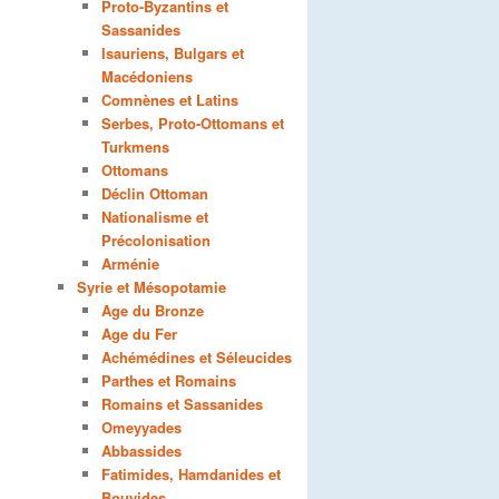
Proto-Byzantins et
Sassanides
Isauriens, Bulgars et
Macédoniens
Comnènes et Latins
Serbes, Proto-Ottomans et
Turkmens
Ottomans
Déclin Ottoman
Nationalisme et
Précolonisation
Arménie
Syrie et Mésopotamie
Age du Bronze
Age du Fer
Achémédines et Séleucides
Parthes et Romains
Romains et Sassanides
Omeyyades
Abbassides
Fatimides, Hamdanides et
Bouyides