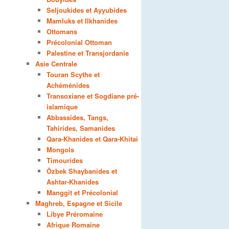
Seljoukides et Ayyubides
Mamluks et Ilkhanides
Ottomans
Précolonial Ottoman
Palestine et Transjordanie
Asie Centrale
Touran Scythe et
Achéménides
Transoxiane et Sogdiane pré-
islamique
Abbassides, Tangs,
Tahirides, Samanides
Qara-Khanides et Qara-Khitai
Mongols
Timourides
Özbek Shaybanides et
Ashtar-Khanides
Manggit et Précolonial
Maghreb, Espagne et Sicile
Libye Préromaine
Afrique Romaine