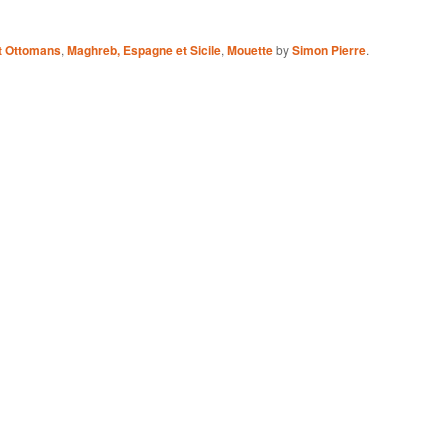
et Ottomans
,
Maghreb, Espagne et Sicile
,
Mouette
by
Simon Pierre
.