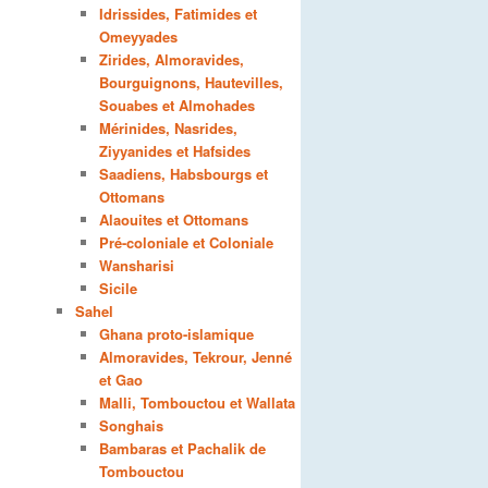
Idrissides, Fatimides et
Omeyyades
Zirides, Almoravides,
Bourguignons, Hautevilles,
Souabes et Almohades
Mérinides, Nasrides,
Ziyyanides et Hafsides
Saadiens, Habsbourgs et
Ottomans
Alaouites et Ottomans
Pré-coloniale et Coloniale
Wansharisi
Sicile
Sahel
Ghana proto-islamique
Almoravides, Tekrour, Jenné
et Gao
Malli, Tombouctou et Wallata
Songhais
Bambaras et Pachalik de
Tombouctou