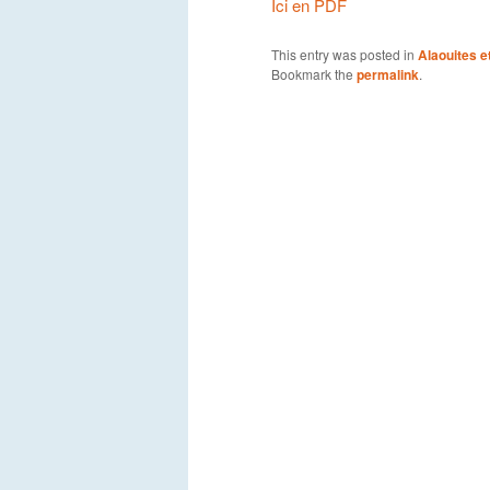
Ici en PDF
This entry was posted in
Alaouites 
Bookmark the
permalink
.