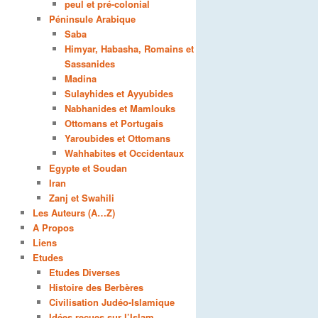
peul et pré-colonial
Péninsule Arabique
Saba
Himyar, Habasha, Romains et
Sassanides
Madina
Sulayhides et Ayyubides
Nabhanides et Mamlouks
Ottomans et Portugais
Yaroubides et Ottomans
Wahhabites et Occidentaux
Egypte et Soudan
Iran
Zanj et Swahili
Les Auteurs (A…Z)
A Propos
Liens
Etudes
Etudes Diverses
Histoire des Berbères
Civilisation Judéo-Islamique
Idées reçues sur l’Islam