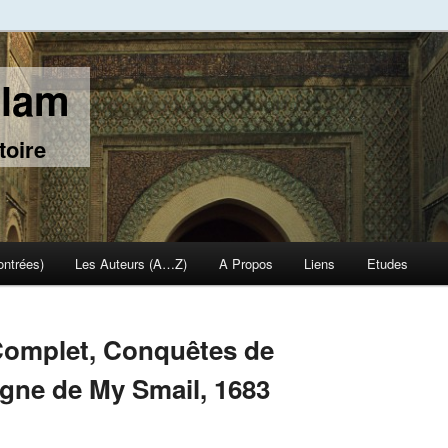
slam
toire
ontrées)
Les Auteurs (A…Z)
A Propos
Liens
Etudes
Complet, Conquêtes de
gne de My Smail, 1683