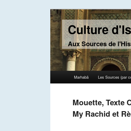
Culture d'I
Aux Sources de l'His
Main menu
Marhabâ
Les Sources (par c
Skip to primary content
Skip to secondary content
Mouette, Texte 
My Rachid et Rè