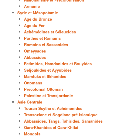
Arménie
Syrie et Mésopotamie
Age du Bronze
Age du Fer
Achémédines et Séleucides
Parthes et Romains
Romains et Sassanides
Omeyyades
Abbassides
Fatimides, Hamdanides et Bouyides
Seljoukides et Ayyubides
Mamluks et Ilkhanides
Ottomans
Précolonial Ottoman
Palestine et Transjordanie
Asie Centrale
Touran Scythe et Achéménides
Transoxiane et Sogdiane pré-islamique
Abbassides, Tangs, Tahirides, Samanides
Qara-Khanides et Qara-Khitai
Mongols