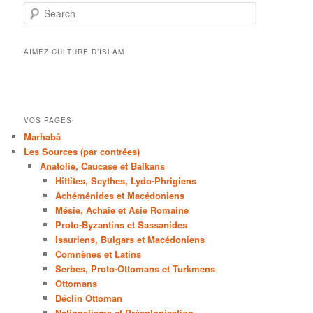
Search
AIMEZ CULTURE D’ISLAM
VOS PAGES
Marhabâ
Les Sources (par contrées)
Anatolie, Caucase et Balkans
Hittites, Scythes, Lydo-Phrigiens
Achéménides et Macédoniens
Mésie, Achaie et Asie Romaine
Proto-Byzantins et Sassanides
Isauriens, Bulgars et Macédoniens
Comnènes et Latins
Serbes, Proto-Ottomans et Turkmens
Ottomans
Déclin Ottoman
Nationalisme et Précolonisation