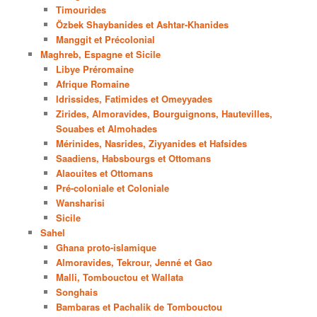
Timourides
Özbek Shaybanides et Ashtar-Khanides
Manggit et Précolonial
Maghreb, Espagne et Sicile
Libye Préromaine
Afrique Romaine
Idrissides, Fatimides et Omeyyades
Zirides, Almoravides, Bourguignons, Hautevilles,
Souabes et Almohades
Mérinides, Nasrides, Ziyyanides et Hafsides
Saadiens, Habsbourgs et Ottomans
Alaouites et Ottomans
Pré-coloniale et Coloniale
Wansharisi
Sicile
Sahel
Ghana proto-islamique
Almoravides, Tekrour, Jenné et Gao
Malli, Tombouctou et Wallata
Songhais
Bambaras et Pachalik de Tombouctou