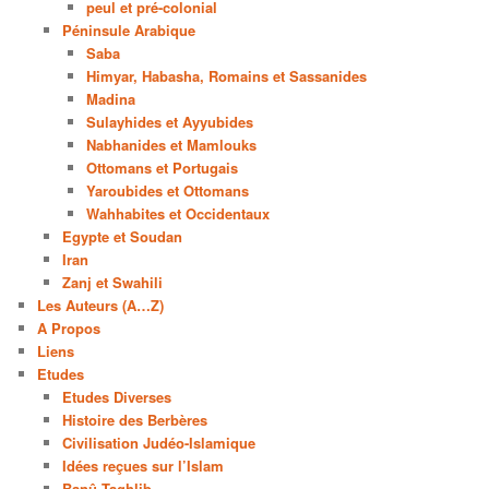
peul et pré-colonial
Péninsule Arabique
Saba
Himyar, Habasha, Romains et Sassanides
Madina
Sulayhides et Ayyubides
Nabhanides et Mamlouks
Ottomans et Portugais
Yaroubides et Ottomans
Wahhabites et Occidentaux
Egypte et Soudan
Iran
Zanj et Swahili
Les Auteurs (A…Z)
A Propos
Liens
Etudes
Etudes Diverses
Histoire des Berbères
Civilisation Judéo-Islamique
Idées reçues sur l’Islam
Banû Taghlib