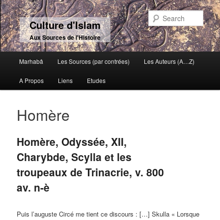
Sear
Culture d'Islam
Aux Sources de l'Histoire
Main menu
Marhabâ
Les Sources (par contrées)
Les Auteurs (A…Z)
Skip to primary content
Skip to secondary content
A Propos
Liens
Etudes
Homère
Homère, Odyssée, XII,
Charybde, Scylla et les
troupeaux de Trinacrie, v. 800
av. n-è
Puis l’auguste Circé me tient ce discours : […] Skulla « Lorsque