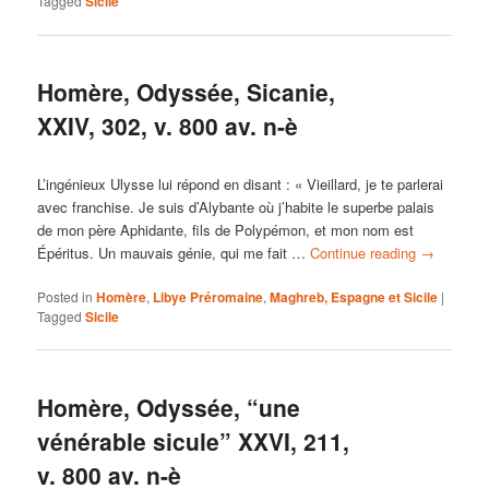
Tagged
Sicile
Homère, Odyssée, Sicanie,
XXIV, 302, v. 800 av. n-è
L’ingénieux Ulysse lui répond en disant : « Vieillard, je te parlerai
avec franchise. Je suis d’Alybante où j’habite le superbe palais
de mon père Aphidante, fils de Polypémon, et mon nom est
Épéritus. Un mauvais génie, qui me fait …
Continue reading
→
Posted in
Homère
,
Libye Préromaine
,
Maghreb, Espagne et Sicile
|
Tagged
Sicile
Homère, Odyssée, “une
vénérable sicule” XXVI, 211,
v. 800 av. n-è