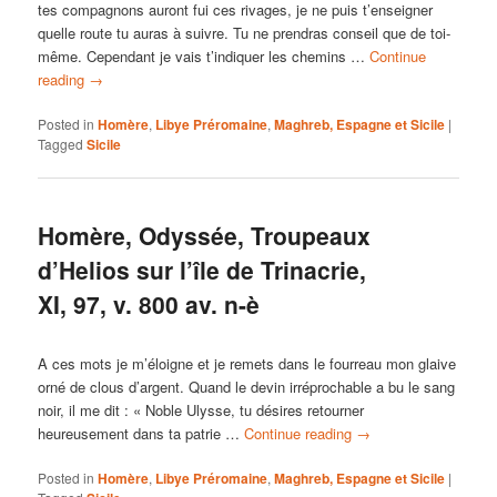
tes compagnons auront fui ces rivages, je ne puis t’enseigner
quelle route tu auras à suivre. Tu ne prendras conseil que de toi-
même. Cependant je vais t’indiquer les chemins …
Continue
reading
→
Posted in
Homère
,
Libye Préromaine
,
Maghreb, Espagne et Sicile
|
Tagged
Sicile
Homère, Odyssée, Troupeaux
d’Helios sur l’île de Trinacrie,
XI, 97, v. 800 av. n-è
A ces mots je m’éloigne et je remets dans le fourreau mon glaive
orné de clous d’argent. Quand le devin irréprochable a bu le sang
noir, il me dit : « Noble Ulysse, tu désires retourner
heureusement dans ta patrie …
Continue reading
→
Posted in
Homère
,
Libye Préromaine
,
Maghreb, Espagne et Sicile
|