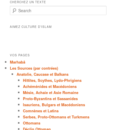
CHERCHEZ UN TEXTE
Search
AIMEZ CULTURE D’ISLAM
VOS PAGES
Marhabâ
Les Sources (par contrées)
Anatolie, Caucase et Balkans
Hittites, Scythes, Lydo-Phrigiens
Achéménides et Macédoniens
Mésie, Achaie et Asie Romaine
Proto-Byzantins et Sassanides
Isauriens, Bulgars et Macédoniens
Comnènes et Latins
Serbes, Proto-Ottomans et Turkmens
Ottomans
Déclin Ottoman