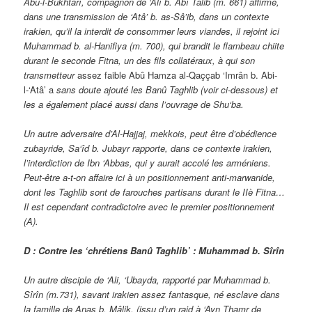
Abû-l-Bukhtarî, compagnon de ‘Alî b. Abî Talib (m. 661) affirme,
dans une transmission de ‘Atâ’ b. as-Sâ’ib, dans un contexte
irakien, qu’il la interdit de consommer leurs viandes, il rejoint ici
Muhammad b. al-Hanifiya (m. 700), qui brandit le flambeau chiite
durant le seconde Fitna, un des fils collatéraux, à qui son
transmetteur
assez faible Abû Hamza al-Qaççab ‘Imrân b. Abi-
l-‘Atâ’ a
sans doute ajouté les Banû Taghlib (voir ci-dessous) et
les a également placé aussi dans l’ouvrage de Shu‘ba.
Un autre adversaire d’Al-Hajjaj, mekkois, peut être d’obédience
zubayride, Sa‘îd b. Jubayr rapporte, dans ce contexte irakien,
l’interdiction de Ibn ‘Abbas, qui y aurait accolé les arméniens.
Peut-être a-t-on affaire ici à un positionnement anti-marwanide,
dont les Taghlib sont de farouches partisans durant le IIè Fitna…
Il est cependant contradictoire avec le premier positionnement
(A).
D : Contre les ‘chrétiens Banû Taghlib’ : Muhammad b. Sîrîn
Un autre disciple de ‘Ali, ‘Ubayda, rapporté par Muhammad b.
Sîrîn (m.731), savant irakien assez fantasque, né esclave dans
la famille de Anas b. Mâlik, (issu d’un raid à ‘Ayn Thamr de