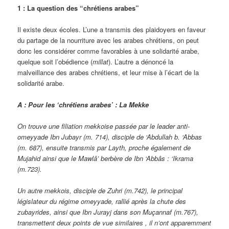
1 : La question des “chrétiens arabes”
Il existe deux écoles. L’une a transmis des plaidoyers en faveur
du partage de la nourriture avec les arabes chrétiens, on peut
donc les considérer comme favorables à une solidarité arabe,
quelque soit l’obédience (
millat
). L’autre a dénoncé la
malveillance des arabes chrétiens, et leur mise à l’écart de la
solidarité arabe.
A : Pour les ‘chrétiens arabes’ : La Mekke
On trouve une filiation mekkoise passée par le leader anti-
omeyyade Ibn Jubayr (m. 714), disciple de ‘Abdullah b. ‘Abbas
(m. 687), ensuite transmis par Layth, proche ég
alement de
Mujahid ainsi que le Mawlâ’ berbère de Ibn ‘Abbâs : ‘Ikrama
(m.723).
Un autre mekkois, disciple de Zuhri (m.742), le principal
législateur du régime omeyyade, rallié après la chute des
zubayrides, ainsi que Ibn Jurayj
dans son Muçannaf
(m.767),
transmettent deux points de vue similaires , il n’ont apparemment