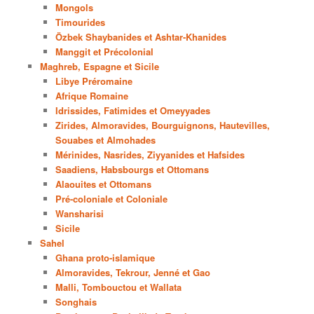
Mongols
Timourides
Özbek Shaybanides et Ashtar-Khanides
Manggit et Précolonial
Maghreb, Espagne et Sicile
Libye Préromaine
Afrique Romaine
Idrissides, Fatimides et Omeyyades
Zirides, Almoravides, Bourguignons, Hautevilles,
Souabes et Almohades
Mérinides, Nasrides, Ziyyanides et Hafsides
Saadiens, Habsbourgs et Ottomans
Alaouites et Ottomans
Pré-coloniale et Coloniale
Wansharisi
Sicile
Sahel
Ghana proto-islamique
Almoravides, Tekrour, Jenné et Gao
Malli, Tombouctou et Wallata
Songhais