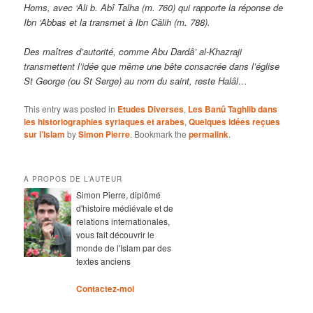
Homs, avec ‘Ali b. Abî Talha (m. 760) qui rapporte la réponse de
Ibn ‘Abbas et la transmet à Ibn Câlih (m. 788).
Des maîtres d’autorité, comme Abu Dardâ’ al-Khazraji
transmettent l’idée que même une bête consacrée dans l’église
St George (ou St Serge) au nom du saint, reste Halâl…
This entry was posted in
Etudes Diverses
,
Les Banû Taghlib dans
les historiographies syriaques et arabes
,
Quelques idées reçues
sur l’Islam
by
Simon Pierre
. Bookmark the
permalink
.
A PROPOS DE L’AUTEUR
Simon Pierre, diplômé
d'histoire médiévale et de
relations internationales,
vous fait découvrir le
monde de l'Islam par des
textes anciens
Contactez-moi