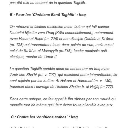
pas été mis au courant de la question Taghlib.
B : Pour les ‘Chrétiens Banû Taghlib’ : Iraq
On retrouve la filiation mekkoise avec ‘Ikrima
qui fait passer
l’autorité hijazite vers l’Iraq (Kûfa essentiellement), notamment
avec
Hasan al-Baçri (m. 728) et son disciple Qatâda b. Di‘âma
(m. 735) qui transmettent leurs deux points de vue, mais aussi
celui de Sa‘îd b. al-Musayyib (m.715), leader medinois anti-
clanique, mentor de ‘Umar II.
La question Taghlib semble donc se concentrer en Iraq avec
‘Amir ash-Sha‘bî (m. v. 727), qui maintient cette interprétation, ils
sont rejoints par les kufites Al-Hakam et Hammad (m. v. 130),
transmis dans l’ouvrage de l’irakien Shu‘ba b. al-Hajjâj (m.777).
Dans cette optique, on fait appel à Ibn ‘Abbas par son
mawlâ
qui
rappelle tout de même qu’il faut éviter toute clientèle avec eux.
C :
Contre les ‘chrétiens arabes’ : Iraq