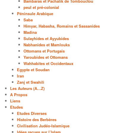
Bambaras et Pachalik de Tombouctou
peul et pré-colonial
Péninsule Arabique
Saba
Himyar, Habasha, Romains et Sassanides
Madina
Sulayhides et Ayyubides
Nabhanides et Mamlouks
Ottomans et Portugais
Yaroubides et Ottomans
Wahhabites et Occidentaux
Egypte et Soudan
Iran
Zanj et Swahili
Les Auteurs (A…Z)
A Propos
Liens
Etudes
Etudes Diverses
Histoire des Berbères
Civilisation Judéo-Islamique
Idées reçues sur l’Islam