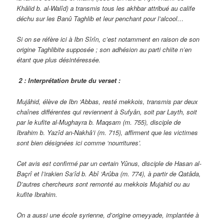
Khâlid b. al-Walîd) a transmis tous les akhbar attribué au calife
déchu sur les Banû Taghlib et leur penchant pour l’alcool…
Si on se réfère ici à Ibn Sîrîn, c’est notamment en raison de son
origine Taghlibite supposée ; son adhésion au parti chiite n’en
étant que plus désintéressée.
2 :
Interprétation brute du verset :
Mujâhid, élève de Ibn ‘Abbas, resté mekkois, transmis par deux
chaînes différentes qui reviennent à Sufyân, soit par Layth, soit
par le kufite al-Mughayra b. Maqsam (m. 755), disciple de
Ibrahim b. Yazîd an-Nakhâ’i (m. 715), affirment que les victimes
sont bien désignées ici comme ‘nourritures’.
Cet avis est confirmé par un certain Yûnus, disciple de Hasan al-
Baçrî et l’irakien Sa‘îd b. Abî ‘Arûba (m. 774), à partir de Qatâda,
D’autres chercheurs sont remonté au mekkois Mujahid ou au
kufite Ibrahim.
On a aussi une école syrienne, d’origine omeyyade, implantée à