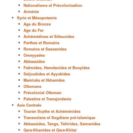
Nationalisme et Précolonisation
Arménie
Syrie et Mésopotamie
Age du Bronze
Age du Fer
Achémédines et Séleucides
Parthes et Romains
Romains et Sassanides
Omeyyades
Abbassides
Fatimides, Hamdanides et Bouyides
Seljoukides et Ayyubides
Mamluks et Ilkhanides
Ottomans
Précolonial Ottoman
Palestine et Transjordanie
Asie Centrale
Touran Scythe et Achéménides
Transoxiane et Sogdiane pré-islamique
Abbassides, Tangs, Tahirides, Samanides
Qara-Khanides et Qara-Khitai