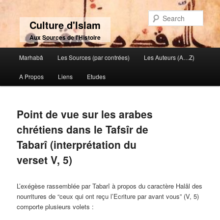
Sear
Culture d'Islam
Aux Sources de l'Histoire
Main menu
Marhabâ
Les Sources (par contrées)
Les Auteurs (A…Z)
Skip to primary content
Skip to secondary content
A Propos
Liens
Etudes
Point de vue sur les arabes
chrétiens dans le Tafsîr de
Tabarî (interprétation du
verset V, 5)
L’exégèse rassemblée par Tabarî à propos du caractère Halâl des
nourritures de “ceux qui ont reçu l’Ecriture par avant vous” (V, 5)
comporte plusieurs volets :