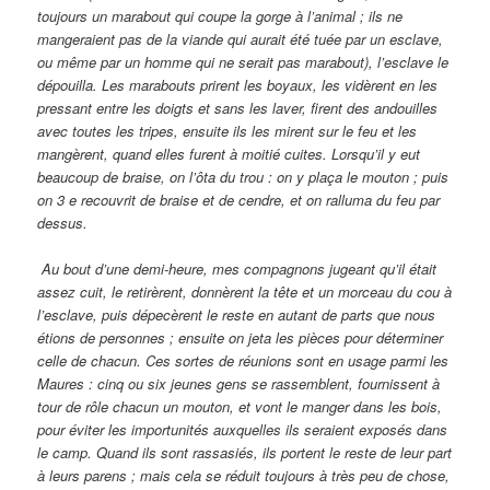
toujours un marabout qui coupe la gorge à l’animal ; ils ne
mangeraient pas de la viande qui aurait été tuée par un esclave,
ou même par un homme qui ne serait pas marabout), l’esclave le
dépouilla. Les marabouts prirent les boyaux, les vidèrent en les
pressant entre les doigts et sans les laver, firent des andouilles
avec toutes les tripes, ensuite ils les mirent sur le feu et les
mangèrent, quand elles furent à moitié cuites. Lorsqu’il y eut
beaucoup de braise, on l’ôta du trou : on y plaça le mouton ; puis
on 3 e recouvrit de braise et de cendre, et on ralluma du feu par
dessus.
Au bout d’une demi-heure, mes compagnons jugeant qu’il était
assez cuit, le retirèrent, donnèrent la tête et un morceau du cou à
l’esclave, puis dépecèrent le reste en autant de parts que nous
étions de personnes ; ensuite on jeta les pièces pour déterminer
celle de chacun. Ces sortes de réunions sont en usage parmi les
Maures : cinq ou six jeunes gens se rassemblent, fournissent à
tour de rôle chacun un mouton, et vont le manger dans les bois,
pour éviter les importunités auxquelles ils seraient exposés dans
le camp. Quand ils sont rassasiés, ils portent le reste de leur part
à leurs parens ; mais cela se réduit toujours à très peu de chose,