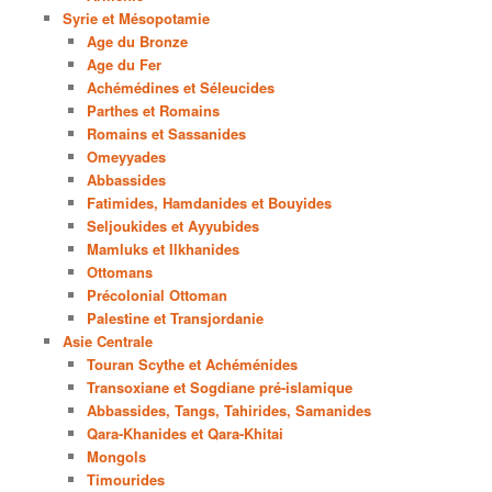
Syrie et Mésopotamie
Age du Bronze
Age du Fer
Achémédines et Séleucides
Parthes et Romains
Romains et Sassanides
Omeyyades
Abbassides
Fatimides, Hamdanides et Bouyides
Seljoukides et Ayyubides
Mamluks et Ilkhanides
Ottomans
Précolonial Ottoman
Palestine et Transjordanie
Asie Centrale
Touran Scythe et Achéménides
Transoxiane et Sogdiane pré-islamique
Abbassides, Tangs, Tahirides, Samanides
Qara-Khanides et Qara-Khitai
Mongols
Timourides