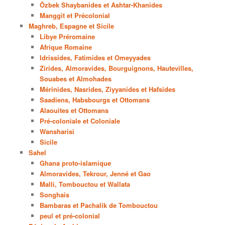
Özbek Shaybanides et Ashtar-Khanides
Manggit et Précolonial
Maghreb, Espagne et Sicile
Libye Préromaine
Afrique Romaine
Idrissides, Fatimides et Omeyyades
Zirides, Almoravides, Bourguignons, Hautevilles,
Souabes et Almohades
Mérinides, Nasrides, Ziyyanides et Hafsides
Saadiens, Habsbourgs et Ottomans
Alaouites et Ottomans
Pré-coloniale et Coloniale
Wansharisi
Sicile
Sahel
Ghana proto-islamique
Almoravides, Tekrour, Jenné et Gao
Malli, Tombouctou et Wallata
Songhais
Bambaras et Pachalik de Tombouctou
peul et pré-colonial