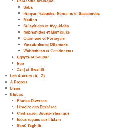
Péninsule Arabique
Saba
Himyar, Habasha, Romains et Sassanides
Madina
Sulayhides et Ayyubides
Nabhanides et Mamlouks
Ottomans et Portugais
Yaroubides et Ottomans
Wahhabites et Occidentaux
Egypte et Soudan
Iran
Zanj et Swahili
Les Auteurs (A…Z)
A Propos
Liens
Etudes
Etudes Diverses
Histoire des Berbères
Civilisation Judéo-Islamique
Idées reçues sur l’Islam
Banû Taghlib