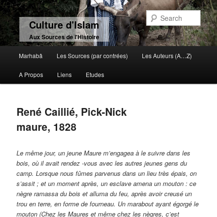
Sear
Culture d'Islam
Aux Sources de l'Histoire
Main menu
Marhabâ
Les Sources (par contrées)
Les Auteurs (A…Z)
Skip to primary content
Skip to secondary content
A Propos
Liens
Etudes
René Caillié, Pick-Nick
maure, 1828
Le même jour, un jeune Maure m’engagea à le suivre dans les
bois, où il avait rendez -vous avec les autres jeunes gens du
camp. Lorsque nous fûmes parvenus dans un lieu très épais, on
s’assit ; et un moment après, un esclave amena un mouton : ce
nègre ramassa du bois et alluma du feu, après avoir creusé un
trou en terre, en forme de fourneau. Un marabout ayant égorgé le
mouton (Chez les Maures et même chez les nègres, c’est