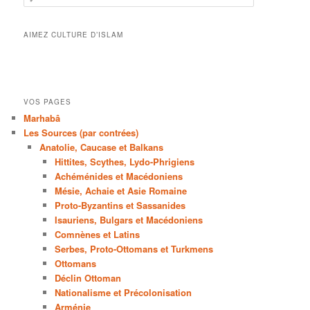
AIMEZ CULTURE D’ISLAM
VOS PAGES
Marhabâ
Les Sources (par contrées)
Anatolie, Caucase et Balkans
Hittites, Scythes, Lydo-Phrigiens
Achéménides et Macédoniens
Mésie, Achaie et Asie Romaine
Proto-Byzantins et Sassanides
Isauriens, Bulgars et Macédoniens
Comnènes et Latins
Serbes, Proto-Ottomans et Turkmens
Ottomans
Déclin Ottoman
Nationalisme et Précolonisation
Arménie