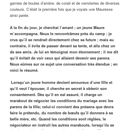
garnies de boules d’ambre, de corail et de verroteries de diverses
couleurs. C’était la première fois que je voyais une Mauresse
ainsi parée.
A la fin du jour, je cherchai l’amant ; un jeune Maure
m’accompagna. Nous le rencontrâmes près du camp : je
crus qu’il se rendrait directement chez sa future ; mais au
contraire, il évita de passer devant sa tente, et alla chez un
de ses amis. Je lui en témoignai mon étonnement ; il me dit
qu’il évitait de voir ceux qui allaient devenir ses parens.
Nous eûmes sur ce sujet une conversation très étendue ; en
voici le résumé.
Lorsqu’un jeune homme devient amoureux d’une fille et
qu’il veut l’épouser, il cherche en secret à obtenir son
consentement. Dès qu’il en est assuré, il charge un
marabout de négocier les conditions du mariage avec les
parens de la fille; celui-ci convient des présens que devra
faire le prétendu, du nombre de bœufs qu’il donnera à sa
belle mère, etc. Quand les conditions sont réglées, le
négociateur en instruit les autres marabouts, lorsqu’ils se