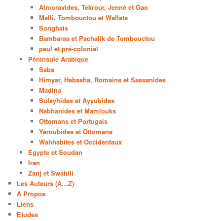
Almoravides, Tekrour, Jenné et Gao
Malli, Tombouctou et Wallata
Songhais
Bambaras et Pachalik de Tombouctou
peul et pré-colonial
Péninsule Arabique
Saba
Himyar, Habasha, Romains et Sassanides
Madina
Sulayhides et Ayyubides
Nabhanides et Mamlouks
Ottomans et Portugais
Yaroubides et Ottomans
Wahhabites et Occidentaux
Egypte et Soudan
Iran
Zanj et Swahili
Les Auteurs (A…Z)
A Propos
Liens
Etudes