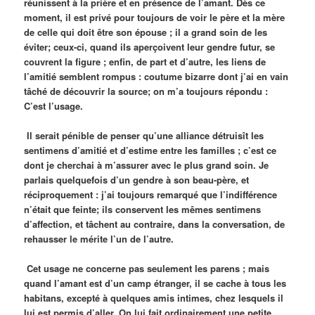
réunissent à la prière et en présence de l’amant. Dès ce
moment, il est privé pour toujours de voir le père et la mère
de celle qui doit être son épouse ; il a grand soin de les
éviter; ceux-ci, quand ils aperçoivent leur gendre futur, se
couvrent la figure ; enfin, de part et d’autre, les liens de
l’amitié semblent rompus : coutume bizarre dont j’ai en vain
tâché de découvrir la source; on m’a toujours répondu :
C’est l’usage.
Il serait pénible de penser qu’une alliance détruisît les
sentimens d’amitié et d’estime entre les familles ; c’est ce
dont je cherchai à m’assurer avec le plus grand soin. Je
parlais quelquefois d’un gendre à son beau-père, et
réciproquement : j’ai toujours remarqué que l’indifférence
n’était que feinte; ils conservent les mêmes sentimens
d’affection, et tâchent au contraire, dans la conversation, de
rehausser le mérite l’un de l’autre.
Cet usage ne concerne pas seulement les parens ; mais
quand l’amant est d’un camp étranger, il se cache à tous les
habitans, excepté à quelques amis intimes, chez lesquels il
lui est permis d’aller. On lui fait ordinairement une petite