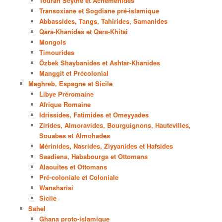
Touran Scythe et Achéménides
Transoxiane et Sogdiane pré-islamique
Abbassides, Tangs, Tahirides, Samanides
Qara-Khanides et Qara-Khitai
Mongols
Timourides
Özbek Shaybanides et Ashtar-Khanides
Manggit et Précolonial
Maghreb, Espagne et Sicile
Libye Préromaine
Afrique Romaine
Idrissides, Fatimides et Omeyyades
Zirides, Almoravides, Bourguignons, Hautevilles,
Souabes et Almohades
Mérinides, Nasrides, Ziyyanides et Hafsides
Saadiens, Habsbourgs et Ottomans
Alaouites et Ottomans
Pré-coloniale et Coloniale
Wansharisi
Sicile
Sahel
Ghana proto-islamique