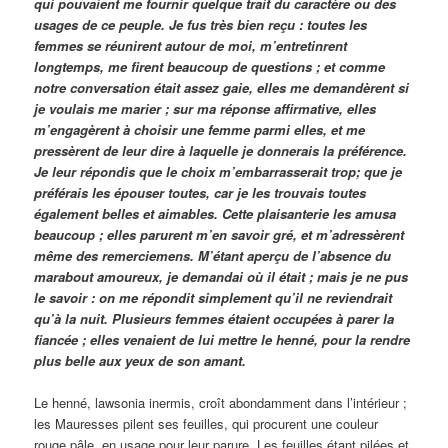
qui pouvaient me fournir quelque trait du caractère ou des
usages de ce peuple. Je fus très bien reçu : toutes les
femmes se réunirent autour de moi, m’entretinrent
longtemps, me firent beaucoup de questions ; et comme
notre conversation était assez gaie, elles me demandèrent si
je voulais me marier ; sur ma réponse affirmative, elles
m’engagèrent à choisir une femme parmi elles, et me
pressèrent de leur dire à laquelle je donnerais la préférence.
Je leur répondis que le choix m’embarrasserait trop; que je
préférais les épouser toutes, car je les trouvais toutes
également belles et aimables. Cette plaisanterie les amusa
beaucoup ; elles parurent m’en savoir gré, et m’adressèrent
même des remerciemens. M’étant aperçu de l’absence du
marabout amoureux, je demandai où il était ; mais je ne pus
le savoir : on me répondit simplement qu’il ne reviendrait
qu’à la nuit. Plusieurs femmes étaient occupées à parer la
fiancée ; elles venaient de lui mettre le henné, pour la rendre
plus belle aux yeux de son amant.
Le henné, lawsonia inermis, croît abondamment dans l’intérieur ;
les Mauresses pilent ses feuilles, qui procurent une couleur
rouge pâle, en usage pour leur parure. Les feuilles étant pilées et