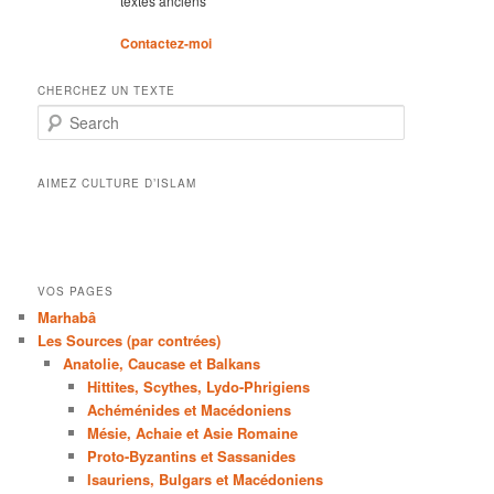
textes anciens
Contactez-moi
CHERCHEZ UN TEXTE
Search
AIMEZ CULTURE D’ISLAM
VOS PAGES
Marhabâ
Les Sources (par contrées)
Anatolie, Caucase et Balkans
Hittites, Scythes, Lydo-Phrigiens
Achéménides et Macédoniens
Mésie, Achaie et Asie Romaine
Proto-Byzantins et Sassanides
Isauriens, Bulgars et Macédoniens