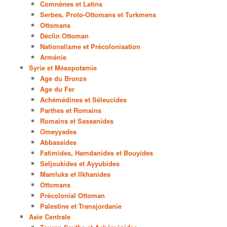
Comnènes et Latins
Serbes, Proto-Ottomans et Turkmens
Ottomans
Déclin Ottoman
Nationalisme et Précolonisation
Arménie
Syrie et Mésopotamie
Age du Bronze
Age du Fer
Achémédines et Séleucides
Parthes et Romains
Romains et Sassanides
Omeyyades
Abbassides
Fatimides, Hamdanides et Bouyides
Seljoukides et Ayyubides
Mamluks et Ilkhanides
Ottomans
Précolonial Ottoman
Palestine et Transjordanie
Asie Centrale