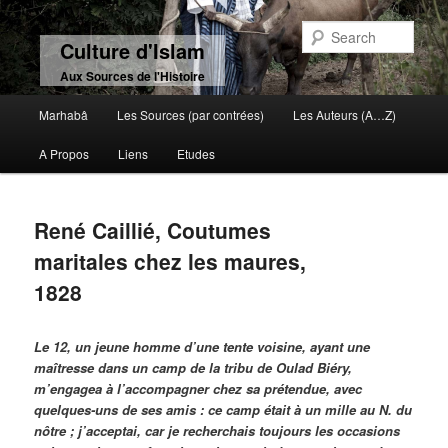
Sear
Culture d'Islam
Aux Sources de l'Histoire
Main menu
Marhabâ
Les Sources (par contrées)
Les Auteurs (A…Z)
Skip to primary content
Skip to secondary content
A Propos
Liens
Etudes
René Caillié, Coutumes
maritales chez les maures,
1828
Le 12, un jeune homme d’une tente voisine, ayant une
maîtresse dans un camp de la tribu de Oulad Biéry,
m’engagea à l’accompagner chez sa prétendue, avec
quelques-uns de ses amis : ce camp était à un mille au N. du
nôtre ; j’acceptai, car je recherchais toujours les occasions