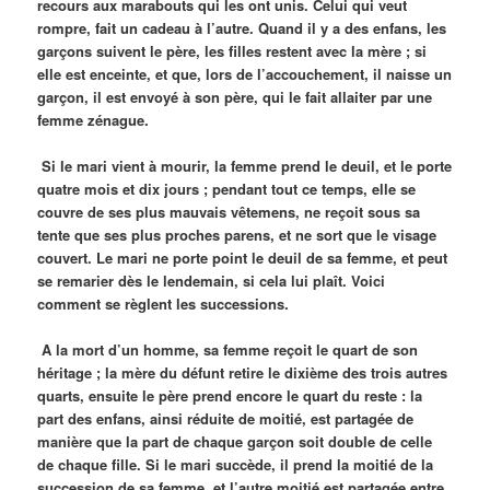
recours aux marabouts qui les ont unis. Celui qui veut
rompre, fait un cadeau à l’autre. Quand il y a des enfans, les
garçons suivent le père, les filles restent avec la mère ; si
elle est enceinte, et que, lors de l’accouchement, il naisse un
garçon, il est envoyé à son père, qui le fait allaiter par une
femme zénague.
Si le mari vient à mourir, la femme prend le deuil, et le porte
quatre mois et dix jours ; pendant tout ce temps, elle se
couvre de ses plus mauvais vêtemens, ne reçoit sous sa
tente que ses plus proches parens, et ne sort que le visage
couvert. Le mari ne porte point le deuil de sa femme, et peut
se remarier dès le lendemain, si cela lui plaît. Voici
comment se règlent les successions.
A la mort d’un homme, sa femme reçoit le quart de son
héritage ; la mère du défunt retire le dixième des trois autres
quarts, ensuite le père prend encore le quart du reste : la
part des enfans, ainsi réduite de moitié, est partagée de
manière que la part de chaque garçon soit double de celle
de chaque fille. Si le mari succède, il prend la moitié de la
succession de sa femme, et l’autre moitié est partagée entre