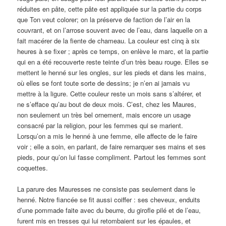
réduites en pâte, cette pâte est appliquée sur la partie du corps
que Ton veut colorer; on la préserve de faction de l’air en la
couvrant, et on l’arrose souvent avec de l’eau, dans laquelle on a
fait macérer de la fiente de chameau. La couleur est cinq à six
heures à se fixer ; après ce temps, on enlève le marc, et la partie
qui en a été recouverte reste teinte d’un très beau rouge. Elles se
mettent le henné sur les ongles, sur les pieds et dans les mains,
où elles se font toute sorte de dessins; je n’en ai jamais vu
mettre à la ligure. Cette couleur reste un mois sans s’altérer, et
ne s’efface qu’au bout de deux mois. C’est, chez les Maures,
non seulement un très bel ornement, mais encore un usage
consacré par la religion, pour les femmes qui se marient.
Lorsqu’on a mis le henné à une femme, elle affecte de le faire
voir ; elle a soin, en parlant, de faire remarquer ses mains et ses
pieds, pour qu’on lui fasse compliment. Partout les femmes sont
coquettes.
La parure des Mauresses ne consiste pas seulement dans le
henné. Notre fiancée se fit aussi coiffer : ses cheveux, enduits
d’une pommade faite avec du beurre, du girofle pilé et de l’eau,
furent mis en tresses qui lui retombaient sur les épaules, et