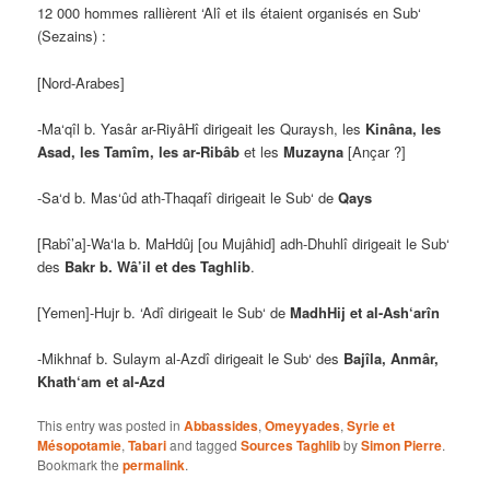
12 000 hommes rallièrent ‘Alî et ils étaient organisés en Sub‘
(Sezains) :
[Nord-Arabes]
-Ma‘qîl b. Yasâr ar-RiyâHî dirigeait les Quraysh, les
Kinâna, les
Asad, les Tamîm, les ar-Ribâb
et les
Muzayna
[Ançar ?]
-Sa‘d b. Mas‘ûd ath-Thaqafî dirigeait le Sub‘ de
Qays
[Rabî’a]-Wa‘la b. MaHdûj [ou Mujâhid] adh-Dhuhlî dirigeait le Sub‘
des
Bakr b. Wâ’il et des Taghlib
.
[Yemen]-Hujr b. ‘Adî dirigeait le Sub‘ de
MadhHij et al-Ash‘arîn
-Mikhnaf b. Sulaym al-Azdî dirigeait le Sub‘ des
Bajîla, Anmâr,
Khath‘am et al-Azd
This entry was posted in
Abbassides
,
Omeyyades
,
Syrie et
Mésopotamie
,
Tabari
and tagged
Sources Taghlib
by
Simon Pierre
.
Bookmark the
permalink
.