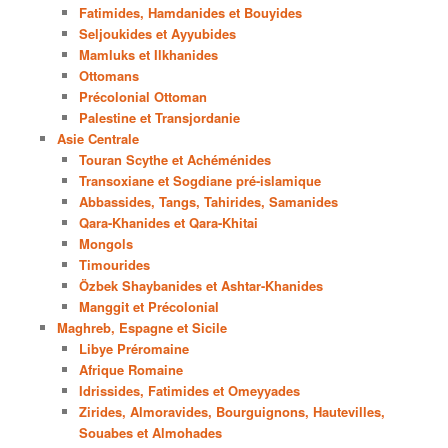
Fatimides, Hamdanides et Bouyides
Seljoukides et Ayyubides
Mamluks et Ilkhanides
Ottomans
Précolonial Ottoman
Palestine et Transjordanie
Asie Centrale
Touran Scythe et Achéménides
Transoxiane et Sogdiane pré-islamique
Abbassides, Tangs, Tahirides, Samanides
Qara-Khanides et Qara-Khitai
Mongols
Timourides
Özbek Shaybanides et Ashtar-Khanides
Manggit et Précolonial
Maghreb, Espagne et Sicile
Libye Préromaine
Afrique Romaine
Idrissides, Fatimides et Omeyyades
Zirides, Almoravides, Bourguignons, Hautevilles,
Souabes et Almohades