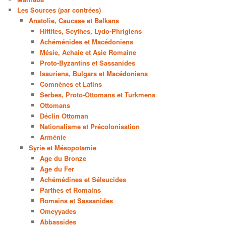
Les Sources (par contrées)
Anatolie, Caucase et Balkans
Hittites, Scythes, Lydo-Phrigiens
Achéménides et Macédoniens
Mésie, Achaie et Asie Romaine
Proto-Byzantins et Sassanides
Isauriens, Bulgars et Macédoniens
Comnènes et Latins
Serbes, Proto-Ottomans et Turkmens
Ottomans
Déclin Ottoman
Nationalisme et Précolonisation
Arménie
Syrie et Mésopotamie
Age du Bronze
Age du Fer
Achémédines et Séleucides
Parthes et Romains
Romains et Sassanides
Omeyyades
Abbassides