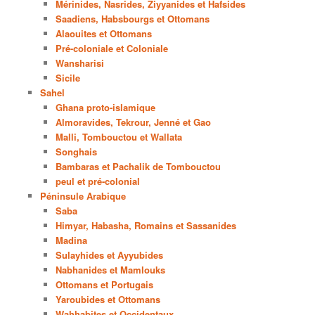
Mérinides, Nasrides, Ziyyanides et Hafsides
Saadiens, Habsbourgs et Ottomans
Alaouites et Ottomans
Pré-coloniale et Coloniale
Wansharisi
Sicile
Sahel
Ghana proto-islamique
Almoravides, Tekrour, Jenné et Gao
Malli, Tombouctou et Wallata
Songhais
Bambaras et Pachalik de Tombouctou
peul et pré-colonial
Péninsule Arabique
Saba
Himyar, Habasha, Romains et Sassanides
Madina
Sulayhides et Ayyubides
Nabhanides et Mamlouks
Ottomans et Portugais
Yaroubides et Ottomans
Wahhabites et Occidentaux