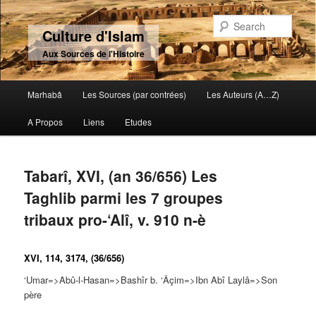
Sear
Culture d'Islam
Aux Sources de l'Histoire
Main menu
Marhabâ
Les Sources (par contrées)
Les Auteurs (A…Z)
Skip to primary content
Skip to secondary content
A Propos
Liens
Etudes
Tabarî, XVI, (an 36/656) Les
Taghlib parmi les 7 groupes
tribaux pro-‘Alî, v. 910 n-è
XVI, 114, 3174, (36/656)
‘Umar=>Abû-l-Hasan=>Bashîr b. ‘Âçim=>Ibn Abî Laylâ=>Son
père