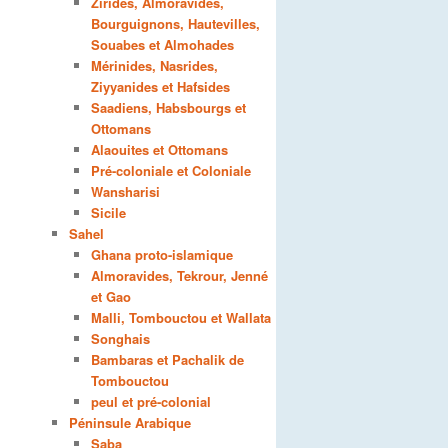
Zirides, Almoravides,
Bourguignons, Hautevilles,
Souabes et Almohades
Mérinides, Nasrides,
Ziyyanides et Hafsides
Saadiens, Habsbourgs et
Ottomans
Alaouites et Ottomans
Pré-coloniale et Coloniale
Wansharisi
Sicile
Sahel
Ghana proto-islamique
Almoravides, Tekrour, Jenné
et Gao
Malli, Tombouctou et Wallata
Songhais
Bambaras et Pachalik de
Tombouctou
peul et pré-colonial
Péninsule Arabique
Saba