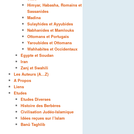
Himyar, Habasha, Romains et
Sassanides
Madina
Sulayhides et Ayyubides
Nabhanides et Mamlouks
Ottomans et Portugais
Yaroubides et Ottomans
Wahhabites et Occidentaux
Egypte et Soudan
Iran
Zanj et Swahili
Les Auteurs (A…Z)
A Propos
Liens
Etudes
Etudes Diverses
Histoire des Berbères
Civilisation Judéo-Islamique
Idées reçues sur l’Islam
Banû Taghlib