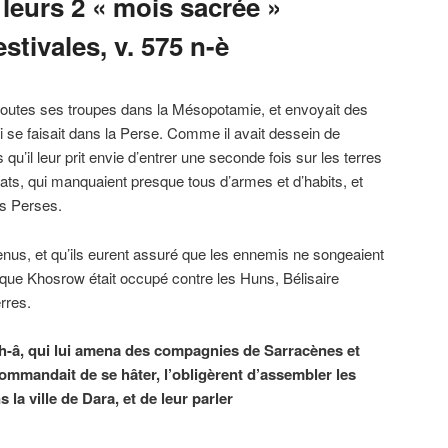
 leurs 2 « mois sacrée »
stivales, v. 575 n-è
toutes ses troupes dans la Mésopotamie, et envoyait des
i se faisait dans la Perse. Comme il avait dessein de
u’il leur prit envie d’entrer une seconde fois sur les terres
ldats, qui manquaient presque tous d’armes et d’habits, et
es Perses.
nus, et qu’ils eurent assuré que les ennemis ne songeaient
que Khosrow était occupé contre les Huns, Bélisaire
erres.
êth-â, qui lui amena des compagnies de Sarracènes et
 commandait de se hâter, l’obligèrent d’assembler les
 ville de Dara, et de leur parler