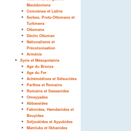
Macédoniens
Comnènes et Latins
Serbes, Proto-Ottomans et
Turkmens
Ottomans
Déclin Ottoman
Nationalisme et
Précolonisation
Arménie
Syrie et Mésopotamie
Age du Bronze
Age du Fer
Achémédines et Séleucides
Parthes et Romains
Romains et Sassanides
Omeyyades
Abbassides
Fatimides, Hamdanides et
Bouyides
Seljoukides et Ayyubides
Mamluks et Ilkhanides