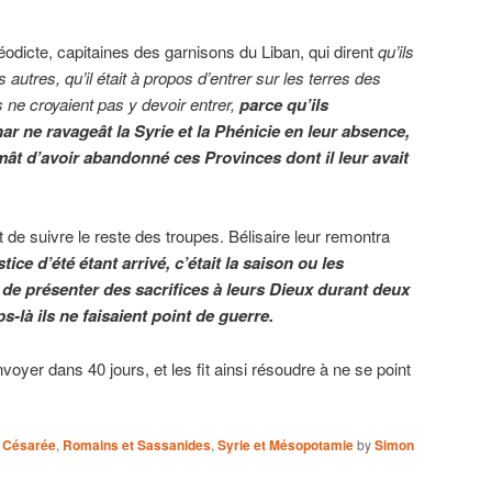
éodicte, capitaines des garnisons du Liban, qui dirent
qu’ils
autres, qu’il était à propos d’entrer sur les terres des
 ne croyaient pas y devoir entrer,
parce qu’ils
 ne ravageât la Syrie et la Phénicie en leur absence,
mât d’avoir abandonné ces Provinces dont il leur avait
 de suivre le reste des troupes. Bélisaire leur remontra
stice d’été étant arrivé, c’était la saison ou les
de présenter des sacrifices à leurs Dieux durant deux
-là ils ne faisaient point de guerre.
envoyer dans 40 jours, et les fit ainsi résoudre à ne se point
 Césarée
,
Romains et Sassanides
,
Syrie et Mésopotamie
by
Simon