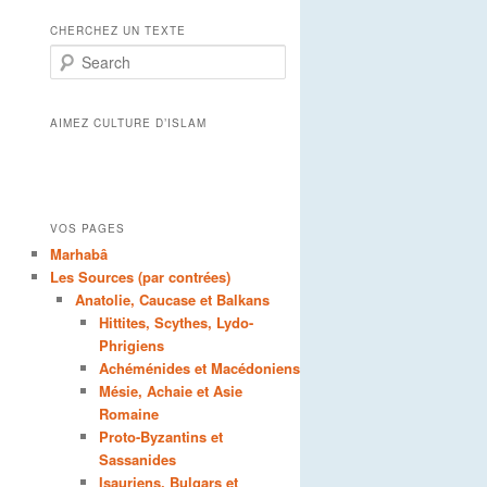
CHERCHEZ UN TEXTE
Search
AIMEZ CULTURE D’ISLAM
VOS PAGES
Marhabâ
Les Sources (par contrées)
Anatolie, Caucase et Balkans
Hittites, Scythes, Lydo-
Phrigiens
Achéménides et Macédoniens
Mésie, Achaie et Asie
Romaine
Proto-Byzantins et
Sassanides
Isauriens, Bulgars et