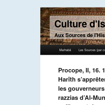
Culture d'I
Aux Sources de l'His
Main menu
Marhabâ
Les Sources (par c
Skip to primary content
Skip to secondary content
Procope, II, 16. 1
Harîth s’apprête
les gouverneurs
razzias d’Al-Mun