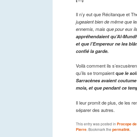
Il n’y eut que Récitanque et Th
jugeaient bien de même que les 
ennemis, mais que pour eux ils
appréhendaient qu’Al-Mundhar
et que l’Empereur ne les blâ
confié la garde.
Voilà comment ils s’excusèrent
qu’ils se trompaient
q
ue le sol
Sarracènes avaient coutume 
mois, et que pendant ce temps
Il leur promit de plus, de les r
séparer des autres.
This entry was posted in
Procope de
Pierre
. Bookmark the
permalink
.