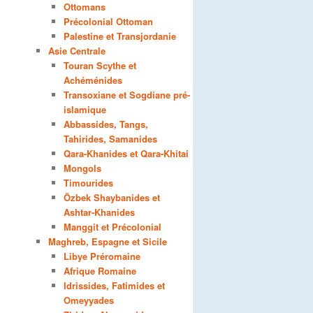
Ottomans
Précolonial Ottoman
Palestine et Transjordanie
Asie Centrale
Touran Scythe et
Achéménides
Transoxiane et Sogdiane pré-
islamique
Abbassides, Tangs,
Tahirides, Samanides
Qara-Khanides et Qara-Khitai
Mongols
Timourides
Özbek Shaybanides et
Ashtar-Khanides
Manggit et Précolonial
Maghreb, Espagne et Sicile
Libye Préromaine
Afrique Romaine
Idrissides, Fatimides et
Omeyyades