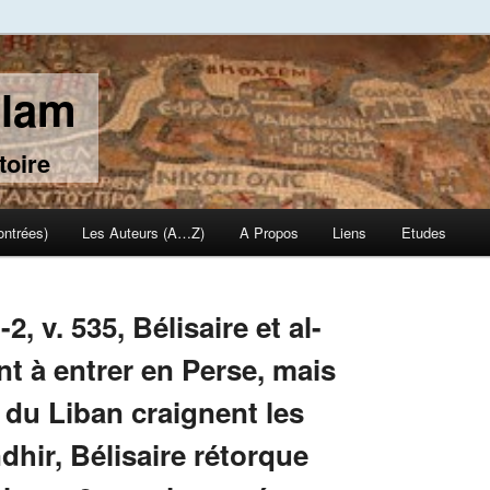
slam
toire
ontrées)
Les Auteurs (A…Z)
A Propos
Liens
Etudes
-2, v. 535, Bélisaire et al-
nt à entrer en Perse, mais
 du Liban craignent les
dhir, Bélisaire rétorque