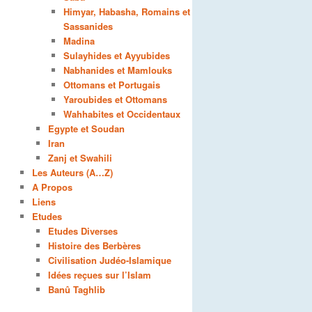
Himyar, Habasha, Romains et
Sassanides
Madina
Sulayhides et Ayyubides
Nabhanides et Mamlouks
Ottomans et Portugais
Yaroubides et Ottomans
Wahhabites et Occidentaux
Egypte et Soudan
Iran
Zanj et Swahili
Les Auteurs (A…Z)
A Propos
Liens
Etudes
Etudes Diverses
Histoire des Berbères
Civilisation Judéo-Islamique
Idées reçues sur l’Islam
Banû Taghlib