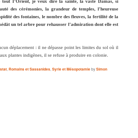
de tout I’Orient, je veux dire la sainte, la vaste Damas, si
eauté des cérémonies, la grandeur de temples, l’heureuse
idité des fontaines, le nombre des fleuves, la fertilité de la
ossédât un tel arbre pour rehausser l’admiration dont elle est
aucun déplacement : il ne dépasse point les limites du sol où il
aux plantes indigènes, il se refuse à produire en colonie.
stat
,
Romains et Sassanides
,
Syrie et Mésopotamie
by
Simon