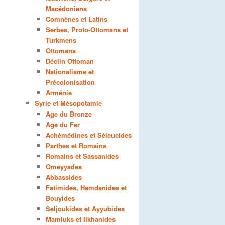
Macédoniens
Comnènes et Latins
Serbes, Proto-Ottomans et
Turkmens
Ottomans
Déclin Ottoman
Nationalisme et
Précolonisation
Arménie
Syrie et Mésopotamie
Age du Bronze
Age du Fer
Achémédines et Séleucides
Parthes et Romains
Romains et Sassanides
Omeyyades
Abbassides
Fatimides, Hamdanides et
Bouyides
Seljoukides et Ayyubides
Mamluks et Ilkhanides