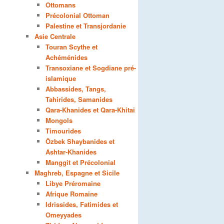
Ottomans
Précolonial Ottoman
Palestine et Transjordanie
Asie Centrale
Touran Scythe et
Achéménides
Transoxiane et Sogdiane pré-
islamique
Abbassides, Tangs,
Tahirides, Samanides
Qara-Khanides et Qara-Khitai
Mongols
Timourides
Özbek Shaybanides et
Ashtar-Khanides
Manggit et Précolonial
Maghreb, Espagne et Sicile
Libye Préromaine
Afrique Romaine
Idrissides, Fatimides et
Omeyyades