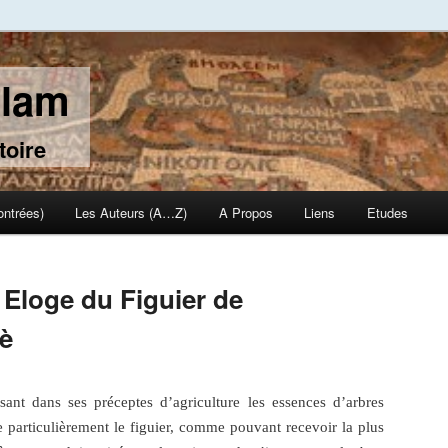
slam
toire
ontrées)
Les Auteurs (A…Z)
A Propos
Liens
Etudes
, Eloge du Figuier de
-è
sant dans ses préceptes d’agriculture les essences d’arbres
e particulièrement le figuier, comme pouvant recevoir la plus