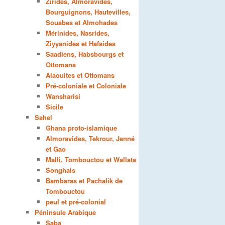
Zirides, Almoravides,
Bourguignons, Hautevilles,
Souabes et Almohades
Mérinides, Nasrides,
Ziyyanides et Hafsides
Saadiens, Habsbourgs et
Ottomans
Alaouites et Ottomans
Pré-coloniale et Coloniale
Wansharisi
Sicile
Sahel
Ghana proto-islamique
Almoravides, Tekrour, Jenné
et Gao
Malli, Tombouctou et Wallata
Songhais
Bambaras et Pachalik de
Tombouctou
peul et pré-colonial
Péninsule Arabique
Saba