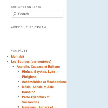
CHERCHEZ UN TEXTE
Search
AIMEZ CULTURE D’ISLAM
VOS PAGES
Marhabâ
Les Sources (par contrées)
Anatolie, Caucase et Balkans
Hittites, Scythes, Lydo-
Phrigiens
Achéménides et Macédoniens
Mésie, Achaie et Asie
Romaine
Proto-Byzantins et
Sassanides
Isauriens, Bulgars et