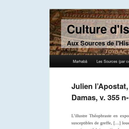
Culture d'I
Aux Sources de l'His
Main menu
Marhabâ
Les Sources (par c
Skip to primary content
Skip to secondary content
Julien l’Apostat
Damas, v. 355 n
L’illustre Théophraste en expo
susceptibles de greffe, […] lou