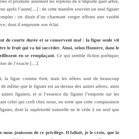
ères et produire aisément les rejetons de n’importe quel arbre,
une après l’autre[…] : de cette manière souvent un seul figuier
complet : on dirait d’un charmant verger offrant une variété
èce, dont il emprunte son éclat.
nt de courte durée et se conservent mal : la figue seule vit
tre le fruit qui va lui succéder. Ainsi, selon Homère, dans le
ieillissent en se remplaçant
.
Ce qui semble fiction poétique;
sion de l’exacte […].
oi, la figue comme fruit, mais les nôtres sont de beaucoup
 de même que le figuier est au-dessus des autres arbres, ainsi
 autres figuiers, et si l’essence du figuier l’emporte sur les
vant celui qui croît chez nous, en sorte que cette comparaison
iguier, dont la supériorité naturelle ne le cède à un seul que
 nous jouissons de ce privilège. Il fallait, je le crois, que la