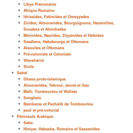
Libye Préromaine
Afrique Romaine
Idrissides, Fatimides et Omeyyades
Zirides, Almoravides, Bourguignons, Hautevilles,
Souabes et Almohades
Mérinides, Nasrides, Ziyyanides et Hafsides
Saadiens, Habsbourgs et Ottomans
Alaouites et Ottomans
Pré-coloniale et Coloniale
Wansharisi
Sicile
Sahel
Ghana proto-islamique
Almoravides, Tekrour, Jenné et Gao
Malli, Tombouctou et Wallata
Songhais
Bambaras et Pachalik de Tombouctou
peul et pré-colonial
Péninsule Arabique
Saba
Himyar, Habasha, Romains et Sassanides