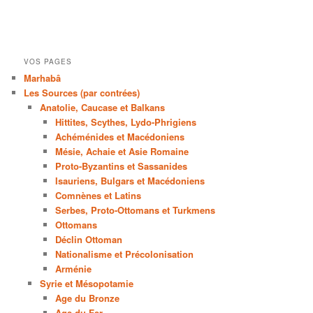
VOS PAGES
Marhabâ
Les Sources (par contrées)
Anatolie, Caucase et Balkans
Hittites, Scythes, Lydo-Phrigiens
Achéménides et Macédoniens
Mésie, Achaie et Asie Romaine
Proto-Byzantins et Sassanides
Isauriens, Bulgars et Macédoniens
Comnènes et Latins
Serbes, Proto-Ottomans et Turkmens
Ottomans
Déclin Ottoman
Nationalisme et Précolonisation
Arménie
Syrie et Mésopotamie
Age du Bronze
Age du Fer