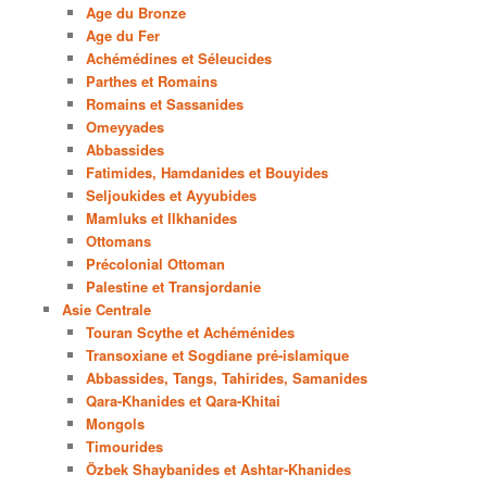
Age du Bronze
Age du Fer
Achémédines et Séleucides
Parthes et Romains
Romains et Sassanides
Omeyyades
Abbassides
Fatimides, Hamdanides et Bouyides
Seljoukides et Ayyubides
Mamluks et Ilkhanides
Ottomans
Précolonial Ottoman
Palestine et Transjordanie
Asie Centrale
Touran Scythe et Achéménides
Transoxiane et Sogdiane pré-islamique
Abbassides, Tangs, Tahirides, Samanides
Qara-Khanides et Qara-Khitai
Mongols
Timourides
Özbek Shaybanides et Ashtar-Khanides