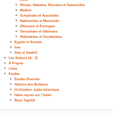
Himyar, Habasha, Romains et Sassanides
Madina
Sulayhides et Ayyubides
Nabhanides et Mamlouks
Ottomans et Portugais
Yaroubides et Ottomans
Wahhabites et Occidentaux
Egypte et Soudan
Iran
Zanj et Swahili
Les Auteurs (A…Z)
A Propos
Liens
Etudes
Etudes Diverses
Histoire des Berbères
Civilisation Judéo-Islamique
Idées reçues sur l’Islam
Banû Taghlib