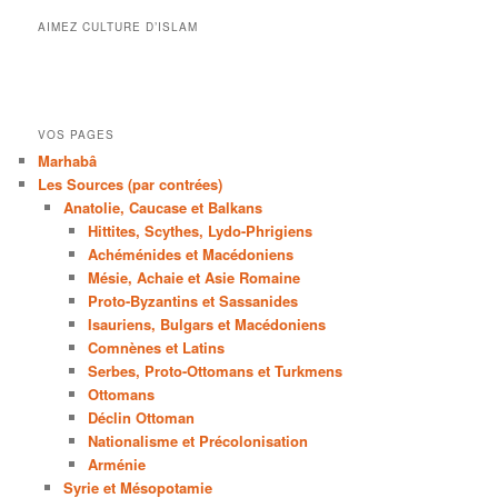
AIMEZ CULTURE D’ISLAM
VOS PAGES
Marhabâ
Les Sources (par contrées)
Anatolie, Caucase et Balkans
Hittites, Scythes, Lydo-Phrigiens
Achéménides et Macédoniens
Mésie, Achaie et Asie Romaine
Proto-Byzantins et Sassanides
Isauriens, Bulgars et Macédoniens
Comnènes et Latins
Serbes, Proto-Ottomans et Turkmens
Ottomans
Déclin Ottoman
Nationalisme et Précolonisation
Arménie
Syrie et Mésopotamie