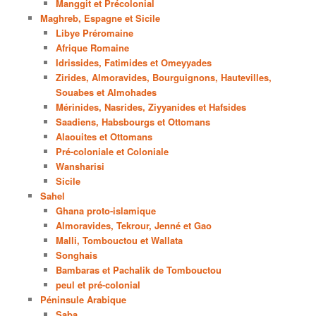
Manggit et Précolonial
Maghreb, Espagne et Sicile
Libye Préromaine
Afrique Romaine
Idrissides, Fatimides et Omeyyades
Zirides, Almoravides, Bourguignons, Hautevilles,
Souabes et Almohades
Mérinides, Nasrides, Ziyyanides et Hafsides
Saadiens, Habsbourgs et Ottomans
Alaouites et Ottomans
Pré-coloniale et Coloniale
Wansharisi
Sicile
Sahel
Ghana proto-islamique
Almoravides, Tekrour, Jenné et Gao
Malli, Tombouctou et Wallata
Songhais
Bambaras et Pachalik de Tombouctou
peul et pré-colonial
Péninsule Arabique
Saba