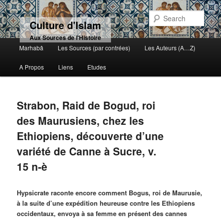
Sear
Culture d'Islam
Aux Sources de l'Histoire
Main menu
Marhabâ
Les Sources (par contrées)
Les Auteurs (A…Z)
Skip to primary content
Skip to secondary content
A Propos
Liens
Etudes
Strabon, Raid de Bogud, roi
des Maurusiens, chez les
Ethiopiens, découverte d’une
variété de Canne à Sucre, v.
15 n-è
Hypsicrate raconte encore comment Bogus, roi de Maurusie,
à la suite d’une expédition heureuse contre les Ethiopiens
occidentaux, envoya à sa femme en présent des cannes