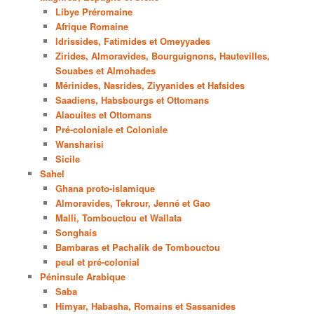
Libye Préromaine
Afrique Romaine
Idrissides, Fatimides et Omeyyades
Zirides, Almoravides, Bourguignons, Hautevilles,
Souabes et Almohades
Mérinides, Nasrides, Ziyyanides et Hafsides
Saadiens, Habsbourgs et Ottomans
Alaouites et Ottomans
Pré-coloniale et Coloniale
Wansharisi
Sicile
Sahel
Ghana proto-islamique
Almoravides, Tekrour, Jenné et Gao
Malli, Tombouctou et Wallata
Songhais
Bambaras et Pachalik de Tombouctou
peul et pré-colonial
Péninsule Arabique
Saba
Himyar, Habasha, Romains et Sassanides