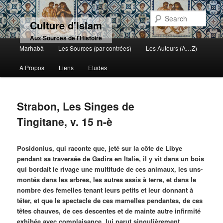
Sear
Culture d'Islam
Aux Sources de l'Histoire
Main menu
Marhabâ
Les Sources (par contrées)
Les Auteurs (A…Z)
Skip to primary content
Skip to secondary content
A Propos
Liens
Etudes
Strabon, Les Singes de
Tingitane, v. 15 n-è
Posidonius, qui raconte que, jeté sur la côte de Libye
pendant sa traversée de Gadira en Italie, il y vit dans un bois
qui bordait le rivage une multitude de ces animaux, les uns-
montés dans les arbres, les autres assis à terre, et dans le
nombre des femelles tenant leurs petits et leur donnant à
téter, et que le spectacle de ces mamelles pendantes, de ces
têtes chauves, de ces descentes et de mainte autre infirmité
exhibée avec complaisance, lui parut singulièrement