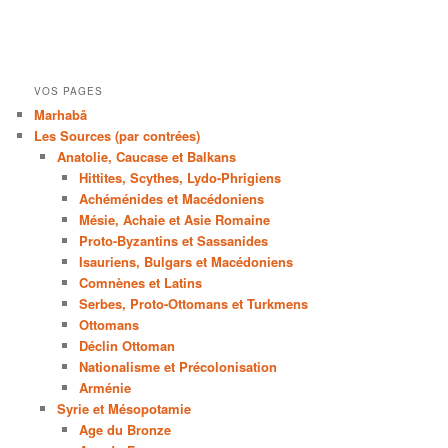
VOS PAGES
Marhabâ
Les Sources (par contrées)
Anatolie, Caucase et Balkans
Hittites, Scythes, Lydo-Phrigiens
Achéménides et Macédoniens
Mésie, Achaie et Asie Romaine
Proto-Byzantins et Sassanides
Isauriens, Bulgars et Macédoniens
Comnènes et Latins
Serbes, Proto-Ottomans et Turkmens
Ottomans
Déclin Ottoman
Nationalisme et Précolonisation
Arménie
Syrie et Mésopotamie
Age du Bronze