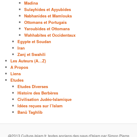
Madina
Sulayhides et Ayyubides
Nabhanides et Mamlouks
Ottomans et Portugais
Yaroubides et Ottomans
Wahhabites et Occidentaux
Egypte et Soudan
Iran
Zanj et Swahili
Les Auteurs (A…Z)
A Propos
Liens
Etudes
Etudes Diverses
Histoire des Berbères
Civilisation Judéo-Islamique
Idées reçues sur l’Islam
Banû Taghlib
@2013 Culture-Islam.fr, textes anciens des pays d'Islam par Simon Pierre