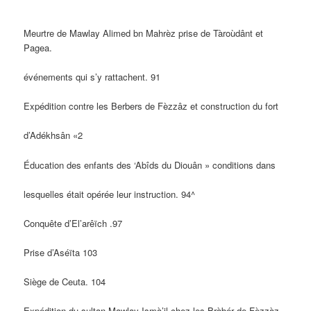
Meurtre de Mawlay Alimed bn Mahrèz prise de Tàroùdânt et
Pagea.
événements qui s’y rattachent. 91
Expédition contre les Berbers de Fèzzâz et construction du fort
d’Adékhsân «2
Éducation des enfants des ‘Abîds du Diouân » conditions dans
lesquelles était opérée leur instruction. 94^
Conquête d’El’arêïch .97
Prise d’Aséïta 103
Siège de Ceuta. 104
Expédition du sultan Mawlay Ismà’il chez les Bràbér de Fèzzàz,