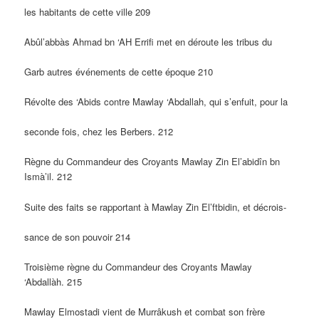
les habitants de cette ville 209
Abûl’abbàs Ahmad bn ‘AH Errifi met en déroute les tribus du
Garb autres événements de cette époque 210
Révolte des ‘Abids contre Mawlay ‘Abdallah, qui s’enfuit, pour la
seconde fois, chez les Berbers. 212
Règne du Commandeur des Croyants Mawlay Zin El’abidîn bn
Ismà’il. 212
Suite des faits se rapportant à Mawlay Zin El’ftbidin, et décrois-
sance de son pouvoir 214
Troisième règne du Commandeur des Croyants Mawlay
‘Abdallàh. 215
Mawlay Elmostadi vient de Murrâkush et combat son frère