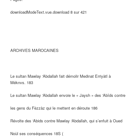
downloadModeText.vue.download 8 sur 421
ARCHIVES MAROCAINES
Le sultan Mawlay ‘Abdallah fait démolir Medinat Erriyàtl à
Méknvs. 183
Le sultan Mawlay ‘Abdallah envoie le « Jaysh » des ‘Abîds contre
les gens du Fèzzàz qui le mettent en déroute 186
Révolte des ‘Abids contre Mawlay ‘Abdallah, qui s’enfuit à Oued
Noùl ses conséquences 18S (