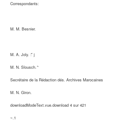
Correspondants:
M. M. Besnier.
M. A. Joly. :’̃ j
M. N. Slousch. ‘̃
Secrétaire de la Rédaction dés. Archives Marocaines
M. N. Giron.
downloadModeText.vue.download 4 sur 421
~.1