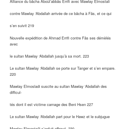
Alliance du bâcha Aboùl’abbâs Errifi avec Mawlay Elmostali
contre Mawlay ‘Abdallah arrivée de ce bâcha à Fâs, et ce qui
s’en suivit 219
Nouvelle expédition de Ahmad Errifi contre Fâs ses démèlés
avec
le sultan Mawlay ‘Abdallah jusqu’à sa mort. 223
Le sultan Mawlay ‘Abdallah se porte sur Tanger et s’en empare.
220
Mawlay Elmosladi suscite au sultan Mawlay ‘Abdallah des
difficul-
tés dont il est victime carnage des Beni Hsen 227
Le sultan Mawlay ‘Abdallah part pour le Hawz et le subjugue
Mawlay Elmosta(li s’enfuit effrayé. 230