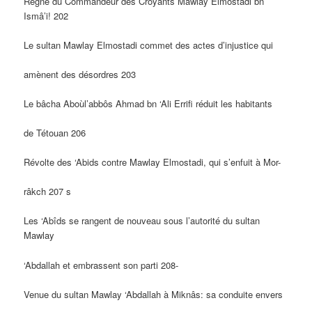
Règne du Commandeur des Croyants Mawlay Elmostadi bn
Ismâ’i! 202
Le sultan Mawlay Elmostadi commet des actes d’injustice qui
amènent des désordres 203
Le bâcha Aboùl’abbôs Ahmad bn ‘Ali Errifi réduit les habitants
de Tétouan 206
Révolte des ‘Abids contre Mawlay Elmostadi, qui s’enfuit à Mor-
râkch 207 s
Les ‘Abîds se rangent de nouveau sous l’autorité du sultan
Mawlay
‘Abdallah et embrassent son parti 208-
Venue du sultan Mawlay ‘Abdallah à Miknâs: sa conduite envers