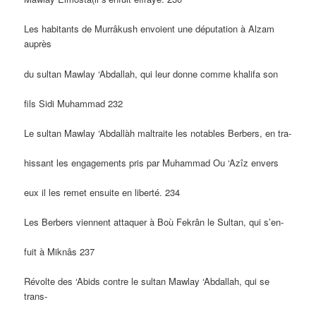
Les habitants de Murrâkush envoient une députation à Alzam
auprès
du sultan Mawlay ‘Abdallah, qui leur donne comme khalifa son
fils Sidi Muhammad 232
Le sultan Mawlay ‘Abdallàh maltraite les notables Berbers, en tra-
hissant les engagements pris par Muhammad Ou ‘Azîz envers
eux il les remet ensuite en liberté. 234
Les Berbers viennent attaquer à Boù Fekrân le Sultan, qui s’en-
fuit à Miknâs 237
Révolte des ‘Abids contre le sultan Mawlay ‘Abdallah, qui se
trans-