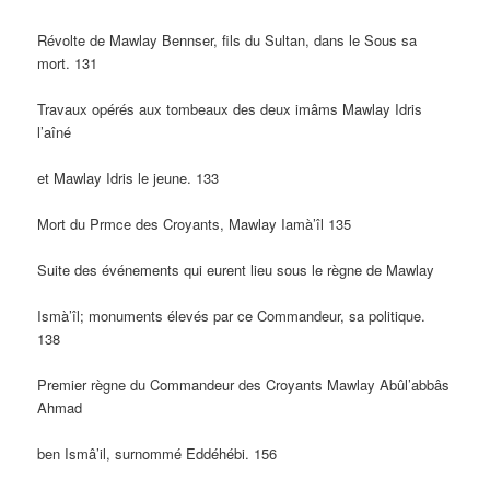
Révolte de Mawlay Bennser, fils du Sultan, dans le Sous sa
mort. 131
Travaux opérés aux tombeaux des deux imâms Mawlay Idris
l’aîné
et Mawlay Idris le jeune. 133
Mort du Prmce des Croyants, Mawlay Iamà’îl 135
Suite des événements qui eurent lieu sous le règne de Mawlay
Ismà’îl; monuments élevés par ce Commandeur, sa politique.
138
Premier règne du Commandeur des Croyants Mawlay Abûl’abbâs
Ahmad
ben Ismâ’il, surnommé Eddéhébi. 156