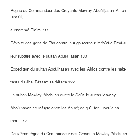
Règne du Commandeur des Croyants Mawlay Aboùlljasan ‘Ali bn
Isma’il,
surnommé Ela’réj 189
Révolte des gens de Fâs contre leur gouverneur Més’oùd Erroùsi
leur rupture avec le sultan AbûIJ.iasan 130
Expédition du sultan Aboùlhasan avec les ‘Abîds contre les habi-
tants du Jbal Fèzzaz sa défaite 192
Le sultan Mawlay ‘Abdallah quitte le Soûs le sultan Mawlay
Aboùlhasan se réfugie chez les AhlAf; ce qu’il fait jusqu’à ea
mort. 193
Deuxième règne du Commandeur des Croyants Mawlay ‘Abdallah