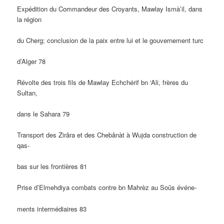
Expédition du Commandeur des Croyants, Mawlay Ismà’il, dans
la région
du Cherg; conclusion de la paix entre lui et le gouvernement turc
d’Alger 78
Révolte des trois fils de Mawlay Echchérif bn ‘Ali, frères du
Sultan,
dans le Sahara 79
Transport des Zirâra et des Chebânàt à Wujda construction de
qas-
bas sur les frontières 81
Prise d’Elmehdiya combats contre bn Mahrèz au Soûs événe-
ments intermédiaires 83