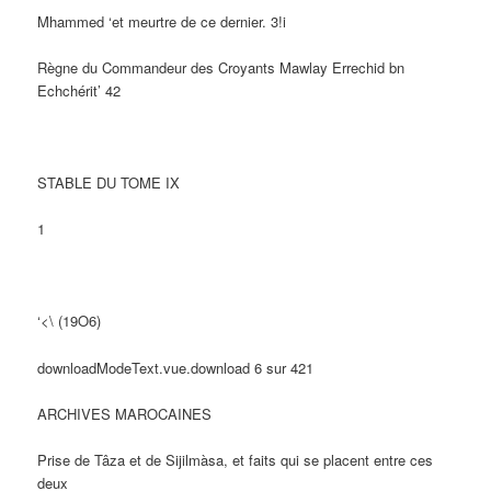
Mhammed ‘et meurtre de ce dernier. 3!i
Règne du Commandeur des Croyants Mawlay Errechid bn
Echchérit’ 42
STABLE DU TOME IX
1
‘<\ (19O6)
downloadModeText.vue.download 6 sur 421
ARCHIVES MAROCAINES
Prise de Tâza et de Sijilmàsa, et faits qui se placent entre ces
deux