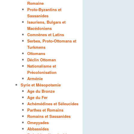
Romaine
Proto-Byzantins et
Sassanides
Isauriens, Bulgars et
Macédoniens
Comnènes et Latins
Serbes, Proto-Ottomans et
Turkmens
Ottomans
Déclin Ottoman
Nationalisme et
Précolonisation
Arménie
Syrie et Mésopotamie
Age du Bronze
Age du Fer
Achémédines et Séleucides
Parthes et Romains
Romains et Sassanides
Omeyyades
Abbassides