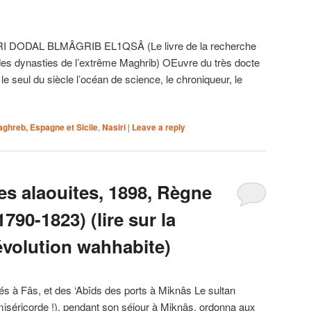
 DODAL BLMÂGRIB EL1QSÂ (Le livre de la recherche
es dynasties de l’extrême Maghrib) OEuvre du très docte
le seul du siècle l’océan de science, le chroniqueur, le
ghreb, Espagne et Sicile
,
Nasiri
|
Leave a reply
es alaouites, 1898, Règne
790-1823) (lire sur la
évolution wahhabite)
s à Fâs, et des ‘Abîds des ports à Miknâs Le sultan
miséricorde !), pendant son séjour à Miknâs, ordonna aux