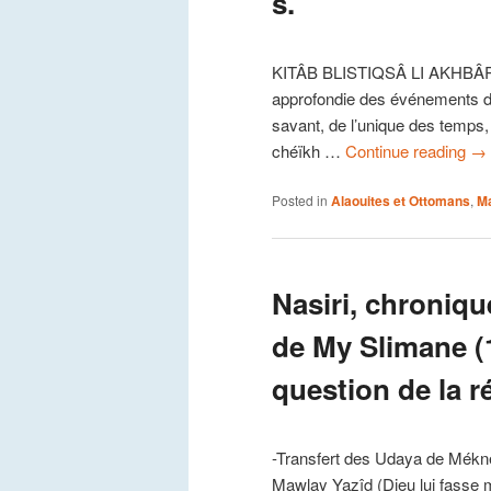
s.
KITÂB BLISTIQSÂ LI AKHBÂRI
approfondie des événements d
savant, de l’unique des temps, 
chéïkh …
Continue reading
→
Posted in
Alaouites et Ottomans
,
Ma
Nasiri, chroniqu
de My Slimane (1
question de la r
-Transfert des Udaya de Mékné
Mawlay Yazîd (Dieu lui fasse 