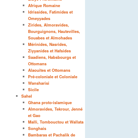
Afrique Romaine
Idrissides, Fatimides et
Omeyyades
Zirides, Almoravides,
Bourguignons, Hautevilles,
Souabes et Almohades
Mérinides, Nasrides,
Ziyyanides et Hafsides
Saadiens, Habsbourgs et
Ottomans
Alaouites et Ottomans
Pré-coloniale et Coloniale
Wansharisi
Sicile
Sahel
Ghana proto-islamique
Almoravides, Tekrour, Jenné
et Gao
Malli, Tombouctou et Wallata
Songhais
Bambaras et Pachalik de