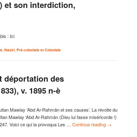
 et son interdiction,
is : Ici
le
,
Nasiri
,
Pré-coloniale et Coloniale
et déportation des
33), v. 1895 n-è
ultan Mawlay ‘Abd Ar-Rahmân et ses causes’. La révolte du
ltan Mawlay ‘Abd Ar-Rahmân (Dieu lui fasse miséricorde !)
247. Voici ce qui la provoqua Les …
Continue reading
→