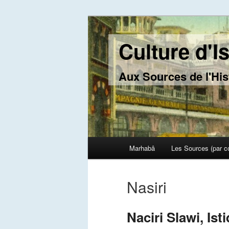
Culture d'I
Aux Sources de l'His
Main menu
Marhabâ
Les Sources (par c
Skip to primary content
Skip to secondary content
Nasiri
Naciri Slawi, Ist