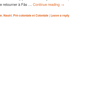
 de retourner à Fâs …
Continue reading
→
le
,
Nasiri
,
Pré-coloniale et Coloniale
|
Leave a reply