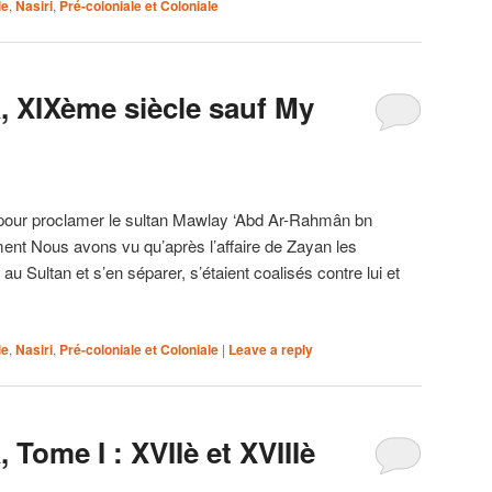
le
,
Nasiri
,
Pré-coloniale et Coloniale
sâ, XIXème siècle sauf My
 pour proclamer le sultan Mawlay ‘Abd Ar-Rahmân bn
nt Nous avons vu qu’après l’affaire de Zayan les
au Sultan et s’en séparer, s’étaient coalisés contre lui et
le
,
Nasiri
,
Pré-coloniale et Coloniale
|
Leave a reply
, Tome I : XVIIè et XVIIIè