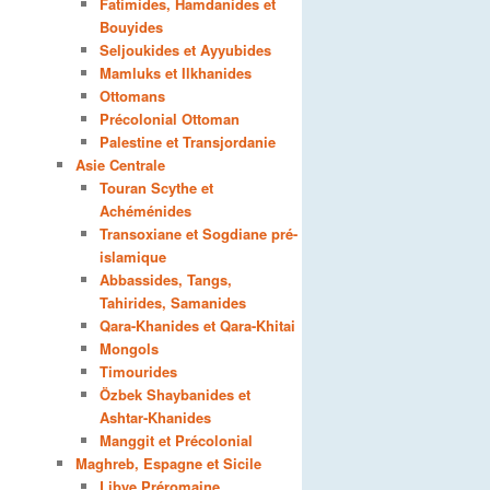
Fatimides, Hamdanides et
Bouyides
Seljoukides et Ayyubides
Mamluks et Ilkhanides
Ottomans
Précolonial Ottoman
Palestine et Transjordanie
Asie Centrale
Touran Scythe et
Achéménides
Transoxiane et Sogdiane pré-
islamique
Abbassides, Tangs,
Tahirides, Samanides
Qara-Khanides et Qara-Khitai
Mongols
Timourides
Özbek Shaybanides et
Ashtar-Khanides
Manggit et Précolonial
Maghreb, Espagne et Sicile
Libye Préromaine