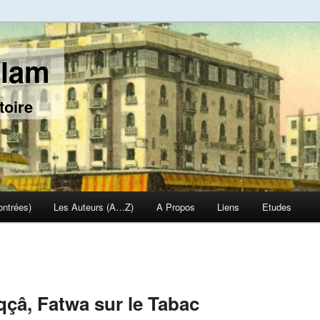
slam
toire
ontrées)
Les Auteurs (A…Z)
A Propos
Liens
Etudes
iqçâ, Fatwa sur le Tabac