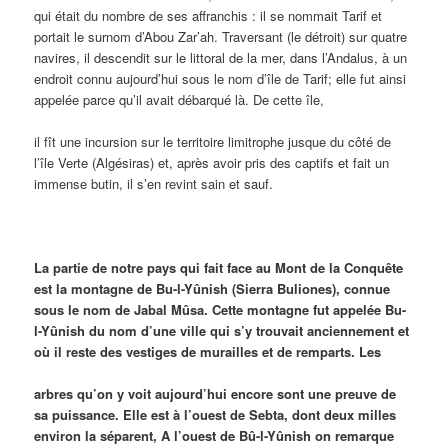
qui était du nombre de ses affranchis : il se nommait Tarif et
portait le surnom d’Abou Zar’ah. Traversant (le détroit) sur quatre
navires, il descendit sur le littoral de la mer, dans l’Andalus, à un
endroit connu aujourd’hui sous le nom d’île de Tarif; elle fut ainsi
appelée parce qu’il avait débarqué là. De cette île,
il fît une incursion sur le territoire limitrophe jusque du côté de
l’île Verte (Algésiras) et, après avoir pris des captifs et fait un
immense butin, il s’en revint sain et sauf.
La partie de notre pays qui fait face au Mont de la Conquête
est la montagne de Bu-l-Yûnish (Sierra Buliones), connue
sous le nom de Jabal Mûsa. Cette montagne fut appelée Bu-
l-Yûnish du nom d’une ville qui s’y trouvait anciennement et
où il reste des vestiges de murailles et de remparts. Les
arbres qu’on y voit aujourd’hui encore sont une preuve de
sa puissance. Elle est à l’ouest de Sebta, dont deux milles
environ la séparent, A l’ouest de Bû-l-Yûnish on remarque