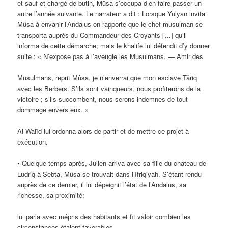
et sauf et chargé de butin, Mûsa s’occupa d’en faire passer un
autre l’année suivante. Le narrateur a dit : Lorsque Yulyan invita
Mûsa à envahir l’Andalus on rapporte que le chef musulman se
transporta auprès du Commandeur des Croyants […] qu’il
informa de cette démarche; mais le khalife lui défendit d’y donner
suite : « N’expose pas à l’aveugle les Musulmans. — Amir des
Musulmans, reprit Mûsa, je n’enverrai que mon esclave Târiq
avec les Berbers. S’ils sont vainqueurs, nous profiterons de la
victoire ; s’ils succombent, nous serons indemnes de tout
dommage envers eux. »
Al Walîd lui ordonna alors de partir et de mettre ce projet à
exécution.
• Quelque temps après, Julien arriva avec sa fille du château de
Ludriq à Sebta, Mûsa se trouvait dans l’Ifriqiyah. S’étant rendu
auprès de ce dernier, il lui dépeignit l’état de l’Andalus, sa
richesse, sa proximité;
lui parla avec mépris des habitants et fit valoir combien les
circonstances étaient favorables.