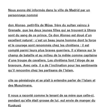
Nous avons été informés dans la ville de Madrid par un
personnage nommé
don Alonso, petit-fils de Mûsa, frère du sultan vaincu à
Grenade, que les deux jeunes filles qui se trouvent à Utrera
sont du sang de ce prince. Ce don Alonso est doué d’un
excellent naturel ; c’est un beau jeune homme dont la force
et le courage sont renommés chez les chrétiens ; il est
compté parmi leurs plus braves guerriers. Il s’élance sur le
champ de bataille et au milieu de la mêlée comme capitaine
d’une troupe de cavaliers. Les chrétiens font l’éloge de sa
bravoure. Avec cela, il a de l’inclination pour les sentiments
qu’il rencontre chez les partisans de l’Islam,
cite sa généalogie et se plaît à entendre parler de l’Islam et
des Musulmans.
Il nous a raconté comme le tenant de sa mère que celle-ci,
pendant qu’elle était grosse de lui, eut envie de manger du
Kuskusû