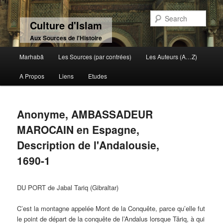
Sear
Culture d'Islam
Aux Sources de l'Histoire
Main menu
Marhabâ
Les Sources (par contrées)
Les Auteurs (A…Z)
Skip to primary content
Skip to secondary content
A Propos
Liens
Etudes
Anonyme, AMBASSADEUR
MAROCAIN en Espagne,
Description de l'Andalousie,
1690-1
DU PORT de Jabal Tariq (Gibraltar)
C’est la montagne appelée Mont de la Conquête, parce qu’elle fut
le point de départ de la conquête de l’Andalus lorsque Târiq, à qui