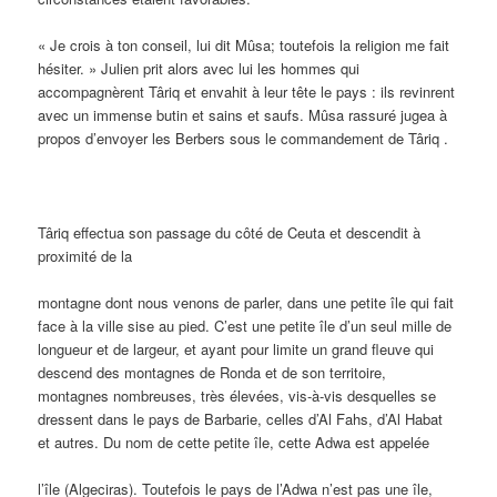
« Je crois à ton conseil, lui dit Mûsa; toutefois la religion me fait
hésiter. » Julien prit alors avec lui les hommes qui
accompagnèrent Târiq et envahit à leur tête le pays : ils revinrent
avec un immense butin et sains et saufs. Mûsa rassuré jugea à
propos d’envoyer les Berbers sous le commandement de Târiq .
Târiq effectua son passage du côté de Ceuta et descendit à
proximité de la
montagne dont nous venons de parler, dans une petite île qui fait
face à la ville sise au pied. C’est une petite île d’un seul mille de
longueur et de largeur, et ayant pour limite un grand fleuve qui
descend des montagnes de Ronda et de son territoire,
montagnes nombreuses, très élevées, vis-à-vis desquelles se
dressent dans le pays de Barbarie, celles d’Al Fahs, d’Al Habat
et autres. Du nom de cette petite île, cette Adwa est appelée
l’île (Algeciras). Toutefois le pays de l’Adwa n’est pas une île,