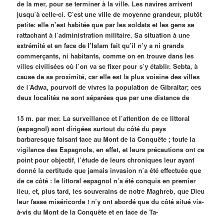
de la mer, pour se terminer à la ville. Les navires arrivent
jusqu’à celle-ci. C’est une ville de moyenne grandeur, plutôt
petite; elle n’est habitée que par les soldats et les gens se
rattachant à l’administration militaire. Sa situation à une
extrémité et en face de l’Islam fait qu’il n’y a ni grands
commerçants, ni habitants, comme on en trouve dans les
villes civilisées où l’on va se fixer pour s’y établir. Sebta, à
cause de sa proximité, car elle est la plus voisine des villes
de l’Adwa, pourvoit de vivres la population de Gibraltar; ces
deux localités ne sont séparées que par une distance de
15 m. par mer. La surveillance et l’attention de ce littoral
(espagnol) sont dirigées surtout du côté du pays
barbaresque faisant face au Mont de la Conquête ; toute la
vigilance des Espagnols, en effet, et leurs précautions ont ce
point pour objectif, l’étude de leurs chroniques leur ayant
donné la certitude que jamais invasion n’a été effectuée que
de ce côté : le littoral espagnol n’a été conquis en premier
lieu, et, plus tard, les souverains de notre Maghreb, que Dieu
leur fasse miséricorde ! n’y ont abordé que du côté situé vis-
à-vis du Mont de la Conquête et en face de Ta-