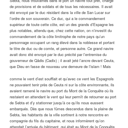
Sebta, nous trouvâmes dans le port un navire tout prêt, chargé
de provisions et de soldats et de tous les nécessaires. Il avait
été envoyé par le duc résidant dans la ville de San Lucar sur
l’ordre de son souverain. Ce duc, qui a le commandement
supérieur de toute cette côte, est un des grands d’Espagne les
plus notables, attendu que, chez cette nation, on n’investit du
commandement de la côte limitrophe de notre pays qu’un
personnage occupant un rang élevé dans la noblesse et portant
le titre de duc ou de comte, et personne autre. Ce grand navire
avait donc été envoyé par le duc précité par l’entremise du
gouverneur de Qâdis (Cadix) ; il avait jeté l’ancre devant Ceuta,
que Dieu en fasse de nouveau une demeure de l’islam ! Mais
comme le vent d’est soufflait et qu’avec ce vent les Espagnols
ne pouvaient tenir près de Ceuta ni sur la côte environnante, ils
avaient ramené le navire au port du Mont de la Conquête où ils
restaient en attendant le vent qui leur permît de retourner au port
de Sebta et d’y stationner jusqu’à ce qu’ils nous eussent
embarqués. Dès que nous fûmes descendus dans la plaine de
Sebta, les habitants de la ville sortirent à notre rencontre en
compagnie du fils du capitaine, et nous informèrent qu’on
attendait l’arrivée du bâtiment, qui était au Mont de la Conquête.