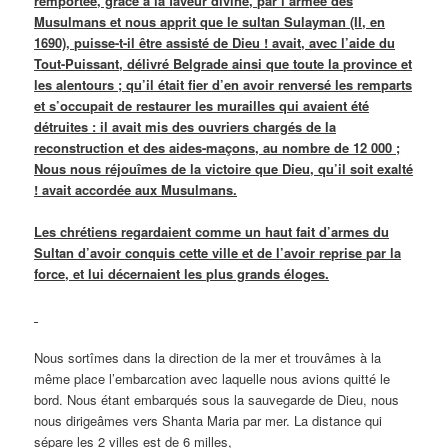
remportée, grâce à la faveur divine, par l’armée des
Musulmans et nous apprit que le sultan Sulayman (II, en
1690), puisse-t-il être assisté de Dieu ! avait, avec l’aide du
Tout-Puissant, délivré Belgrade ainsi que toute la province et
les alentours ; qu’il était fier d’en avoir renversé les remparts
et s’occupait de restaurer les murailles qui avaient été
détruites : il avait mis des ouvriers chargés de la
reconstruction et des aides-maçons, au nombre de 12 000 ;
Nous nous réjouîmes de la victoire que Dieu, qu’il soit exalté
! avait accordée aux Musulmans.
Les chrétiens regardaient comme un haut fait d’armes du
Sultan d’avoir conquis cette ville et de l’avoir reprise par la
force, et lui décernaient les plus grands éloges.
Nous sortîmes dans la direction de la mer et trouvâmes à la
même place l’embarcation avec laquelle nous avions quitté le
bord. Nous étant embarqués sous la sauvegarde de Dieu, nous
nous dirigeâmes vers Shanta Maria par mer. La distance qui
sépare les 2 villes est de 6 milles,