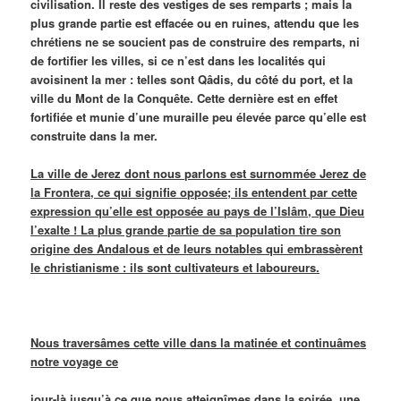
civilisation. Il reste des vestiges de ses remparts ; mais la
plus grande partie est effacée ou en ruines, attendu que les
chrétiens ne se soucient pas de construire des remparts, ni
de fortifier les villes, si ce n’est dans les localités qui
avoisinent la mer : telles sont Qâdis, du côté du port, et la
ville du Mont de la Conquête. Cette dernière est en effet
fortifiée et munie d’une muraille peu élevée parce qu’elle est
construite dans la mer.
La ville de Jerez dont nous parlons est surnommée Jerez de
la Frontera, ce qui signifie opposée; ils entendent par cette
expression qu’elle est opposée au pays de l’Islâm, que Dieu
l’exalte ! La plus grande partie de sa population tire son
origine des Andalous et de leurs notables qui embrassèrent
le christianisme : ils sont cultivateurs et laboureurs.
Nous traversâmes cette ville dans la matinée et continuâmes
notre voyage ce
jour-là jusqu’à ce que nous atteignîmes dans la soirée, une