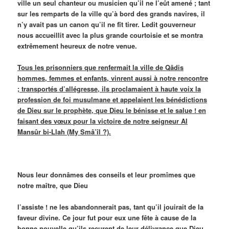
ville un seul chanteur ou musicien qu’il ne l’eût amené ; tant
sur les remparts de la ville qu’à bord des grands navires, il
n’y avait pas un canon qu’il ne fît tirer. Ledit gouverneur
nous accueillit avec la plus grande courtoisie et se montra
extrêmement heureux de notre venue.
Tous les prisonniers que renfermait la ville de Qâdis
hommes, femmes et enfants, vinrent aussi à notre rencontre
; transportés d’allégresse, ils proclamaient à haute voix la
profession de foi musulmane et appelaient les bénédictions
de Dieu sur le prophète, que Dieu le bénisse et le salue ! en
faisant des vœux pour la victoire de notre seigneur Al
Mansûr bi-Llah (My Smâ’îl ?).
Nous leur donnâmes des conseils et leur promîmes que
notre maître, que Dieu
l’assiste ! ne les abandonnerait pas, tant qu’il jouirait de la
faveur divine. Ce jour fut pour eux une fête à cause de la
bonne nouvelle qu’ils reçurent de leur délivrance que Dieu