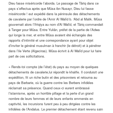
Dieu fasse miséricorde l’aborda. Le passage de Târiq dans ce
pays s’effectua après que Mûsa ibn Nusayr, Dieu lui fasse
miséricorde ! eut expédié dans la péninsule des détachements
de cavalerie par l’ordre de l’Amir Al Walîd b. ‘Abd al Malik. Mûsa
gouvernait alors l’Ifriqiya au nom d’Al Walîd, et Târiq commandait
à Tanger pour Mûsa. Entre Yuliân, préfet de la partie de l’Adwa
qui longe la mer, et entre Mûsa avaient été échangés des
rapports d’intimité et une correspondance ayant pour objet
d’inviter le général musulman à franchir (le détroit) et à pénétrer
dans l’ile Verte (Algeciras). Mûsa écrivit à Al Walîd pour lui faire
part de ces sollicitations.
« Rends-toi compte (de l’état) du pays au moyen de quelques
détachements de cavalerie,lui répondit le khalife. Il conduisit une
expédition, fit un riche butin et des prisonniers et retourna au
pays de Barbarie, où la guerre contre les Berbers infidèles
réclamait sa présence. Quand ceux-ci eurent embrassé
l’islamisme, après un horrible pillage et la perte d’un grand
nombre de leurs femmes et de leurs enfants emmenés en
captivité, les incursions furent peu à peu dirigées contre les
infidèles de l’Andalus. Le premier détachement étant revenu sain