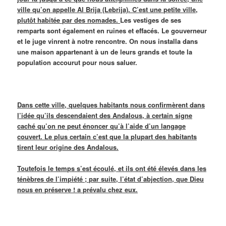
ville qu’on appelle Al Brija (Lebrija). C’est une petite ville,
plutôt habitée par des nomades.
Les vestiges de ses
remparts sont également en ruines et effacés. Le gouverneur
et le juge vinrent à notre rencontre. On nous installa dans
une maison appartenant à un de leurs grands et toute la
population accourut pour nous saluer.
Dans cette ville, quelques habitants nous confirmèrent dans
l’idée qu’ils descendaient des Andalous, à certain signe
caché qu’on ne peut énoncer qu’à l’aide d’un langage
couvert. Le plus certain c’est que la plupart des habitants
tirent leur origine des Andalous.
Toutefois le temps s’est écoulé, et ils ont été élevés dans les
ténèbres de l’impiété ; par suite, l’état d’abjection, que Dieu
nous en préserve ! a prévalu chez eux.