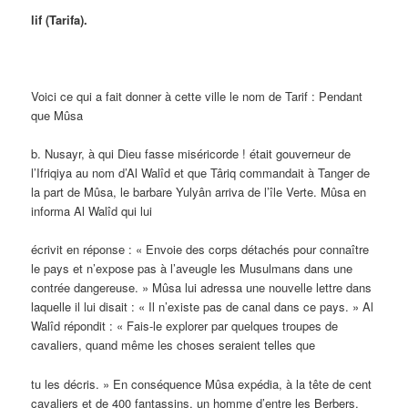
lif (Tarifa).
Voici ce qui a fait donner à cette ville le nom de Tarif : Pendant
que Mûsa
b. Nusayr, à qui Dieu fasse miséricorde ! était gouverneur de
l’Ifriqiya au nom d’Al Walîd et que Târiq commandait à Tanger de
la part de Mûsa, le barbare Yulyân arriva de l’île Verte. Mûsa en
informa Al Walîd qui lui
écrivit en réponse : « Envoie des corps détachés pour connaître
le pays et n’expose pas à l’aveugle les Musulmans dans une
contrée dangereuse. » Mûsa lui adressa une nouvelle lettre dans
laquelle il lui disait : « Il n’existe pas de canal dans ce pays. » Al
Walîd répondit : « Fais-le explorer par quelques troupes de
cavaliers, quand même les choses seraient telles que
tu les décris. » En conséquence Mûsa expédia, à la tête de cent
cavaliers et de 400 fantassins, un homme d’entre les Berbers,