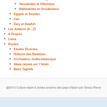
Yaroubides et Ottomans
Wahhabites et Occidentaux
Egypte et Soudan
Iran
Zanj et Swahili
Les Auteurs (A…Z)
A Propos
Liens
Etudes
Etudes Diverses
Histoire des Berbères
Civilisation Judéo-Islamique
Idées reçues sur l’Islam
Banû Taghlib
@2013 Culture-Islam.fr, textes anciens des pays d'Islam par Simon Pierre