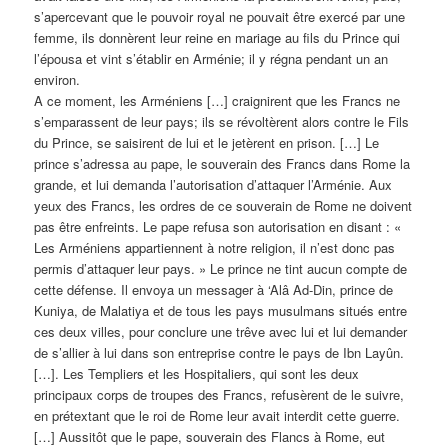
s’apercevant que le pouvoir royal ne pouvait être exercé par une
femme, ils donnèrent leur reine en mariage au fils du Prince qui
l’épousa et vint s’établir en Arménie; il y régna pendant un an
environ.
A ce moment, les Arméniens […] craignirent que les Francs ne
s’emparassent de leur pays; ils se révoltèrent alors contre le Fils
du Prince, se saisirent de lui et le jetèrent en prison. […] Le
prince s’adressa au pape, le souverain des Francs dans Rome la
grande, et lui demanda l’autorisation d’attaquer l’Arménie. Aux
yeux des Francs, les ordres de ce souverain de Rome ne doivent
pas être enfreints. Le pape refusa son autorisation en disant : «
Les Arméniens appartiennent à notre religion, il n’est donc pas
permis d’attaquer leur pays. » Le prince ne tint aucun compte de
cette défense. Il envoya un messager à ‘Alâ Ad-Din, prince de
Kuniya, de Malatiya et de tous les pays musulmans situés entre
ces deux villes, pour conclure une trêve avec lui et lui demander
de s’allier à lui dans son entreprise contre le pays de Ibn Layûn.
[…]. Les Templiers et les Hospitaliers, qui sont les deux
principaux corps de troupes des Francs, refusèrent de le suivre,
en prétextant que le roi de Rome leur avait interdit cette guerre.
[…] Aussitôt que le pape, souverain des Flancs à Rome, eut