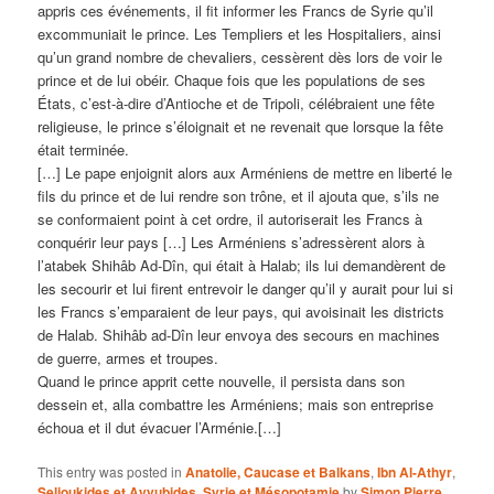
appris ces événements, il fit informer les Francs de Syrie qu’il
excommuniait le prince. Les Templiers et les Hospitaliers, ainsi
qu’un grand nombre de chevaliers, cessèrent dès lors de voir le
prince et de lui obéir. Chaque fois que les populations de ses
États, c’est-à-dire d’Antioche et de Tripoli, célébraient une fête
religieuse, le prince s’éloignait et ne revenait que lorsque la fête
était terminée.
[…] Le pape enjoignit alors aux Arméniens de mettre en liberté le
fils du prince et de lui rendre son trône, et il ajouta que, s’ils ne
se conformaient point à cet ordre, il autoriserait les Francs à
conquérir leur pays […] Les Arméniens s’adressèrent alors à
l’atabek Shihâb Ad-Dîn, qui était à Halab; ils lui demandèrent de
les secourir et lui firent entrevoir le danger qu’il y aurait pour lui si
les Francs s’emparaient de leur pays, qui avoisinait les districts
de Halab. Shihâb ad-Dîn leur envoya des secours en machines
de guerre, armes et troupes.
Quand le prince apprit cette nouvelle, il persista dans son
dessein et, alla combattre les Arméniens; mais son entreprise
échoua et il dut évacuer l’Arménie.[…]
This entry was posted in
Anatolie, Caucase et Balkans
,
Ibn Al-Athyr
,
Seljoukides et Ayyubides
,
Syrie et Mésopotamie
by
Simon Pierre
.