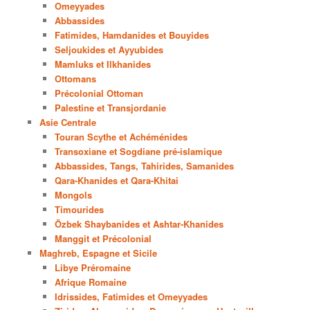
Omeyyades
Abbassides
Fatimides, Hamdanides et Bouyides
Seljoukides et Ayyubides
Mamluks et Ilkhanides
Ottomans
Précolonial Ottoman
Palestine et Transjordanie
Asie Centrale
Touran Scythe et Achéménides
Transoxiane et Sogdiane pré-islamique
Abbassides, Tangs, Tahirides, Samanides
Qara-Khanides et Qara-Khitai
Mongols
Timourides
Özbek Shaybanides et Ashtar-Khanides
Manggit et Précolonial
Maghreb, Espagne et Sicile
Libye Préromaine
Afrique Romaine
Idrissides, Fatimides et Omeyyades