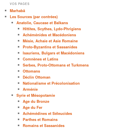
VOS PAGES
Marhabâ
Les Sources (par contrées)
Anatolie, Caucase et Balkans
Hittites, Scythes, Lydo-Phrigiens
Achéménides et Macédoniens
Mésie, Achaie et Asie Romaine
Proto-Byzantins et Sassanides
Isauriens, Bulgars et Macédoniens
Comnènes et Latins
Serbes, Proto-Ottomans et Turkmens
Ottomans
Déclin Ottoman
Nationalisme et Précolonisation
Arménie
Syrie et Mésopotamie
Age du Bronze
Age du Fer
Achémédines et Séleucides
Parthes et Romains
Romains et Sassanides