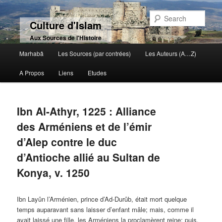
Sear
Culture d'Islam
Aux Sources de l'Histoire
Main menu
Marhabâ
Les Sources (par contrées)
Les Auteurs (A…Z)
Skip to primary content
Skip to secondary content
A Propos
Liens
Etudes
Ibn Al-Athyr, 1225 : Alliance
des Arméniens et de l’émir
d’Alep contre le duc
d’Antioche allié au Sultan de
Konya, v. 1250
Ibn Layûn l’Arménien, prince d’Ad-Durûb, était mort quelque
temps auparavant sans laisser d’enfant mâle; mais, comme il
avait laissé une fille, les Arméniens la proclamèrent reine; puis,