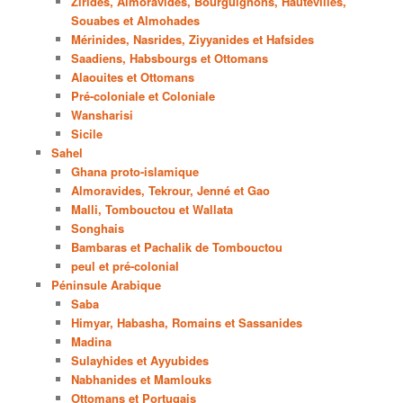
Zirides, Almoravides, Bourguignons, Hautevilles,
Souabes et Almohades
Mérinides, Nasrides, Ziyyanides et Hafsides
Saadiens, Habsbourgs et Ottomans
Alaouites et Ottomans
Pré-coloniale et Coloniale
Wansharisi
Sicile
Sahel
Ghana proto-islamique
Almoravides, Tekrour, Jenné et Gao
Malli, Tombouctou et Wallata
Songhais
Bambaras et Pachalik de Tombouctou
peul et pré-colonial
Péninsule Arabique
Saba
Himyar, Habasha, Romains et Sassanides
Madina
Sulayhides et Ayyubides
Nabhanides et Mamlouks
Ottomans et Portugais