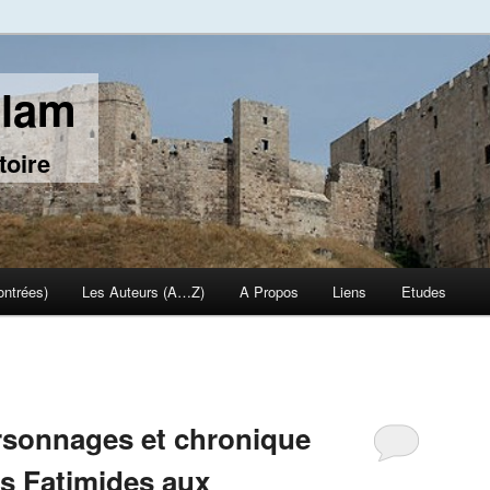
slam
toire
ontrées)
Les Auteurs (A…Z)
A Propos
Liens
Etudes
ersonnages et chronique
s Fatimides aux