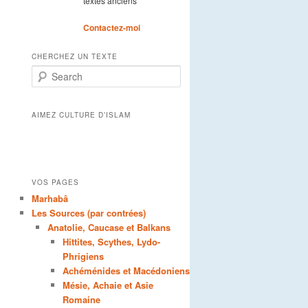
textes anciens
Contactez-moi
CHERCHEZ UN TEXTE
Search
AIMEZ CULTURE D’ISLAM
VOS PAGES
Marhabâ
Les Sources (par contrées)
Anatolie, Caucase et Balkans
Hittites, Scythes, Lydo-
Phrigiens
Achéménides et Macédoniens
Mésie, Achaie et Asie
Romaine