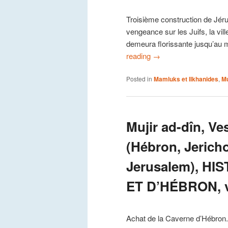
Troisième construction de Jéru
vengeance sur les Juifs, la ville
demeura florissante jusqu’au
reading
→
Posted in
Mamluks et Ilkhanides
,
Mu
Mujir ad-dîn, Ve
(Hébron, Jerich
Jerusalem), H
ET D’HÉBRON, v
Achat de la Caverne d’Hébron. 