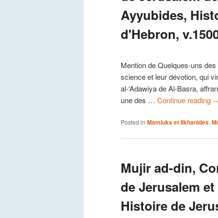
Ayyubides, Hist
d'Hebron, v.150
Mention de Quelques-uns des p
science et leur dévotion, qui 
al-‘Adawiya de Al-Basra, affranc
une des …
Continue reading
Posted in
Mamluks et Ilkhanides
,
Mu
Mujir ad-din, C
de Jerusalem et
Histoire de Jeru