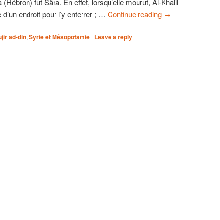
 (Hébron) fut Sâra. En effet, lorsqu’elle mourut, Al-Khalil
 d’un endroit pour l’y enterrer ; …
Continue reading
→
jir ad-din
,
Syrie et Mésopotamie
|
Leave a reply