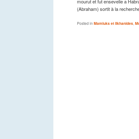
mourut et fut ensevelie a Habra
(Abraham) sortit à la recherche
Posted in
Mamluks et Ilkhanides
,
Mu