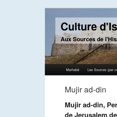
Culture d'I
Aux Sources de l'His
Main menu
Marhabâ
Les Sources (par c
Skip to primary content
Skip to secondary content
Mujir ad-din
Mujir ad-din, P
de Jerusalem de