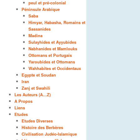
peul et pré-colonial
Péninsule Arabique
Saba
Himyar, Habasha, Romains et
Sassanides
Madina
Sulayhides et Ayyubides
Nabhanides et Mamlouks
Ottomans et Portugais
Yaroubides et Ottomans
Wahhabites et Occidentaux
Egypte et Soudan
Iran
Zanj et Swahili
Les Auteurs (A…Z)
A Propos
Liens
Etudes
Etudes Diverses
Histoire des Berbères
Civilisation Judéo-Islamique