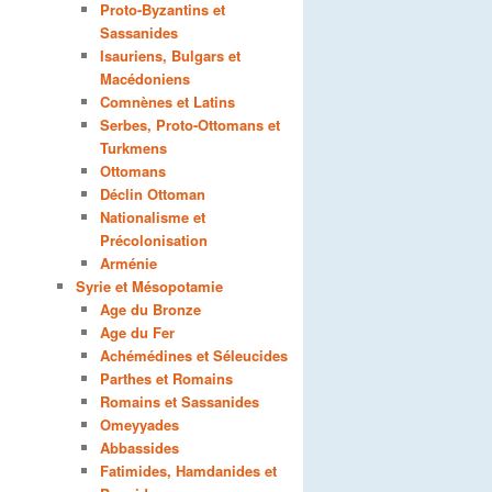
Proto-Byzantins et
Sassanides
Isauriens, Bulgars et
Macédoniens
Comnènes et Latins
Serbes, Proto-Ottomans et
Turkmens
Ottomans
Déclin Ottoman
Nationalisme et
Précolonisation
Arménie
Syrie et Mésopotamie
Age du Bronze
Age du Fer
Achémédines et Séleucides
Parthes et Romains
Romains et Sassanides
Omeyyades
Abbassides
Fatimides, Hamdanides et