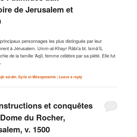
oire de Jerusalem et
0
rincipaux personnages les plus distingués par leur
vinrent à Jérusalem. Umm-al-Khayr Râbi’a bt. Ismâ’îL
hie de la famille ‘Aqîl, femme célèbre par sa piété. Elle fut
→
jir ad-din
,
Syrie et Mésopotamie
|
Leave a reply
onstructions et conquêtes
 Dome du Rocher,
salem, v. 1500