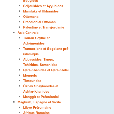
Bouyides
Seljoukides et Ayyubides
Mamluks et Ilkhanides
Ottomans
Précolonial Ottoman
Palestine et Transjordanie
Asie Centrale
Touran Scythe et
Achéménides
Transoxiane et Sogdiane pré-
islamique
Abbassides, Tangs,
Tahirides, Samanides
Qara-Khanides et Qara-Khitai
Mongols
Timourides
Özbek Shaybanides et
Ashtar-Khanides
Manggit et Précolonial
Maghreb, Espagne et Sicile
Libye Préromaine
Afrique Romaine