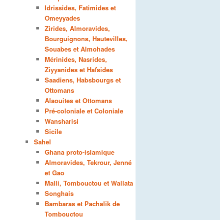
Idrissides, Fatimides et
Omeyyades
Zirides, Almoravides,
Bourguignons, Hautevilles,
Souabes et Almohades
Mérinides, Nasrides,
Ziyyanides et Hafsides
Saadiens, Habsbourgs et
Ottomans
Alaouites et Ottomans
Pré-coloniale et Coloniale
Wansharisi
Sicile
Sahel
Ghana proto-islamique
Almoravides, Tekrour, Jenné
et Gao
Malli, Tombouctou et Wallata
Songhais
Bambaras et Pachalik de
Tombouctou