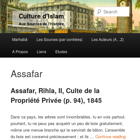
Sear
Culture d'Islam
Aux Sources de l'Histoire
Main menu
Marhabâ
Les Sources (par contrées)
Les Auteurs (A…Z)
Skip to primary content
Skip to secondary content
A Propos
Liens
Etudes
Assafar
Assafar, Rihla, II, Culte de la
Propriété Privée (p. 94), 1845
Dans ce pays, les arbres sont innombrables, tu en vois partout.
pourtant, tu ne peux pas acquérir un peu de bois gratuitement,
même une menue branche qui te servirait de bâton. L’ensemble
du bois est conservé précieusement ; et ils …
Continue reading