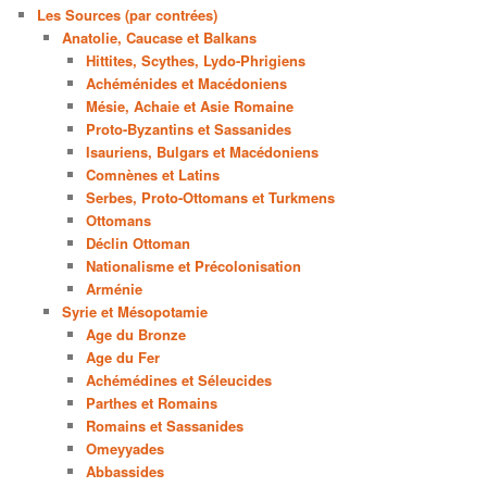
Les Sources (par contrées)
Anatolie, Caucase et Balkans
Hittites, Scythes, Lydo-Phrigiens
Achéménides et Macédoniens
Mésie, Achaie et Asie Romaine
Proto-Byzantins et Sassanides
Isauriens, Bulgars et Macédoniens
Comnènes et Latins
Serbes, Proto-Ottomans et Turkmens
Ottomans
Déclin Ottoman
Nationalisme et Précolonisation
Arménie
Syrie et Mésopotamie
Age du Bronze
Age du Fer
Achémédines et Séleucides
Parthes et Romains
Romains et Sassanides
Omeyyades
Abbassides