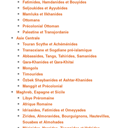
Fatimides, Hamdanides et Bouyides
Seljoukides et Ayyubides
Mamluks et Ilkhanides
Ottomans
Précolonial Ottoman
Palestine et Transjordanie
Asie Centrale
Touran Scythe et Achéménides
Transoxiane et Sogdiane pré-islamique
Abbassides, Tangs, Tahirides, Samanides
Qara-Khanides et Qara-Khitai
Mongols
Timourides
Özbek Shaybanides et Ashtar-Khanides
Manggit et Précolonial
Maghreb, Espagne et Sicile
Libye Préromaine
Afrique Romaine
Idrissides, Fatimides et Omeyyades
Zirides, Almoravides, Bourguignons, Hautevilles,
Souabes et Almohades
Mérinides, Nasrides, Ziyyanides et Hafsides