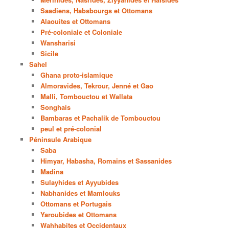
Saadiens, Habsbourgs et Ottomans
Alaouites et Ottomans
Pré-coloniale et Coloniale
Wansharisi
Sicile
Sahel
Ghana proto-islamique
Almoravides, Tekrour, Jenné et Gao
Malli, Tombouctou et Wallata
Songhais
Bambaras et Pachalik de Tombouctou
peul et pré-colonial
Péninsule Arabique
Saba
Himyar, Habasha, Romains et Sassanides
Madina
Sulayhides et Ayyubides
Nabhanides et Mamlouks
Ottomans et Portugais
Yaroubides et Ottomans
Wahhabites et Occidentaux