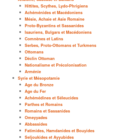
Hittites, Scythes, Lydo-Phrigiens
Achéménides et Macédoniens
Mésie, Achaie et Asie Romaine
Proto-Byzantins et Sassanides
Isauriens, Bulgars et Macédoniens
Comnènes et Latins
Serbes, Proto-Ottomans et Turkmens
Ottomans
Déclin Ottoman
Nationalisme et Précolonisation
Arménie
Syrie et Mésopotamie
Age du Bronze
Age du Fer
Achémédines et Séleucides
Parthes et Romains
Romains et Sassanides
Omeyyades
Abbassides
Fatimides, Hamdanides et Bouyides
Seljoukides et Ayyubides