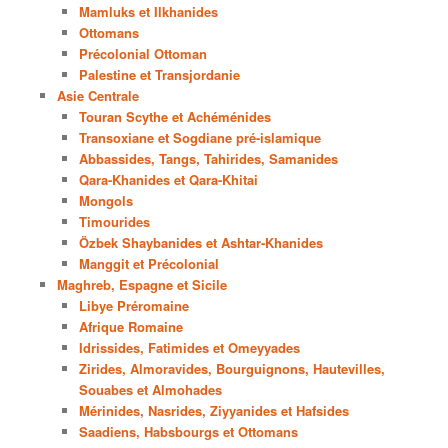
Mamluks et Ilkhanides
Ottomans
Précolonial Ottoman
Palestine et Transjordanie
Asie Centrale
Touran Scythe et Achéménides
Transoxiane et Sogdiane pré-islamique
Abbassides, Tangs, Tahirides, Samanides
Qara-Khanides et Qara-Khitai
Mongols
Timourides
Özbek Shaybanides et Ashtar-Khanides
Manggit et Précolonial
Maghreb, Espagne et Sicile
Libye Préromaine
Afrique Romaine
Idrissides, Fatimides et Omeyyades
Zirides, Almoravides, Bourguignons, Hautevilles,
Souabes et Almohades
Mérinides, Nasrides, Ziyyanides et Hafsides
Saadiens, Habsbourgs et Ottomans