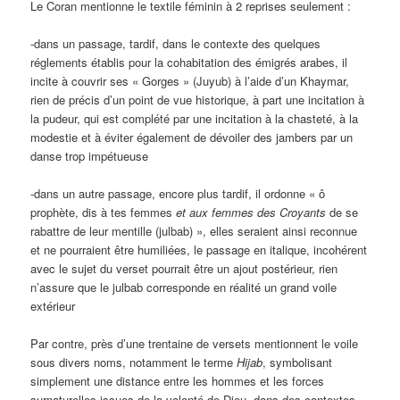
Le Coran mentionne le textile féminin à 2 reprises seulement :
-dans un passage, tardif, dans le contexte des quelques
réglements établis pour la cohabitation des émigrés arabes, il
incite à couvrir ses « Gorges » (Juyub) à l’aide d’un Khaymar,
rien de précis d’un point de vue historique, à part une incitation à
la pudeur, qui est complété par une incitation à la chasteté, à la
modestie et à éviter également de dévoiler des jambers par un
danse trop impétueuse
-dans un autre passage, encore plus tardif, il ordonne « ô
prophète, dis à tes femmes
et aux femmes des Croyants
de se
rabattre de leur mentille (julbab) », elles seraient ainsi reconnue
et ne pourraient être humiliées, le passage en italique, incohérent
avec le sujet du verset pourrait être un ajout postérieur, rien
n’assure que le julbab corresponde en réalité un grand voile
extérieur
Par contre, près d’une trentaine de versets mentionnent le voile
sous divers noms, notamment le terme
Hijab
, symbolisant
simplement une distance entre les hommes et les forces
surnaturelles issues de la volonté de Dieu, dans des contextes