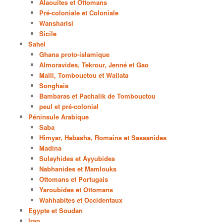
Alaouites et Ottomans
Pré-coloniale et Coloniale
Wansharisi
Sicile
Sahel
Ghana proto-islamique
Almoravides, Tekrour, Jenné et Gao
Malli, Tombouctou et Wallata
Songhais
Bambaras et Pachalik de Tombouctou
peul et pré-colonial
Péninsule Arabique
Saba
Himyar, Habasha, Romains et Sassanides
Madina
Sulayhides et Ayyubides
Nabhanides et Mamlouks
Ottomans et Portugais
Yaroubides et Ottomans
Wahhabites et Occidentaux
Egypte et Soudan
Iran