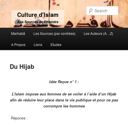
Sear
Culture d'Islam
Aux Sources de l'Histoire
Main menu
Marhabâ
Les Sources (par contrées)
Les Auteurs (A…Z)
Skip to primary content
Skip to secondary content
A Propos
Liens
Etudes
Du Hijab
Idée Reçue n° 1 :
L’Islam impose aux femmes de se voiler à l’aide d’un Hijab
afin de réduire leur place dans la vie publique et pour ne pas
corrompre les hommes
Réponse :