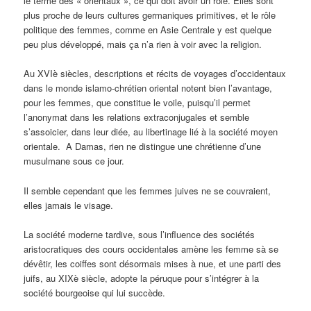
le terme des « orientaux », ce qui doit avoir un rôle. Elles sont
plus proche de leurs cultures germaniques primitives, et le rôle
politique des femmes, comme en Asie Centrale y est quelque
peu plus développé, mais ça n’a rien à voir avec la religion.
Au XVIè siècles, descriptions et récits de voyages d’occidentaux
dans le monde islamo-chrétien oriental notent bien l’avantage,
pour les femmes, que constitue le voile, puisqu’il permet
l’anonymat dans les relations extraconjugales et semble
s’assoicier, dans leur diée, au libertinage lié à la société moyen
orientale. A Damas, rien ne distingue une chrétienne d’une
musulmane sous ce jour.
Il semble cependant que les femmes juives ne se couvraient,
elles jamais le visage.
La société moderne tardive, sous l’influence des sociétés
aristocratiques des cours occidentales amène les femme sà se
dévêtir, les coiffes sont désormais mises à nue, et une parti des
juifs, au XIXè siècle, adopte la péruque pour s’intégrer à la
société bourgeoise qui lui succède.