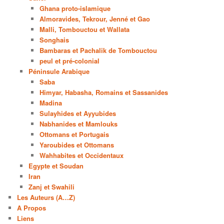
Ghana proto-islamique
Almoravides, Tekrour, Jenné et Gao
Malli, Tombouctou et Wallata
Songhais
Bambaras et Pachalik de Tombouctou
peul et pré-colonial
Péninsule Arabique
Saba
Himyar, Habasha, Romains et Sassanides
Madina
Sulayhides et Ayyubides
Nabhanides et Mamlouks
Ottomans et Portugais
Yaroubides et Ottomans
Wahhabites et Occidentaux
Egypte et Soudan
Iran
Zanj et Swahili
Les Auteurs (A…Z)
A Propos
Liens