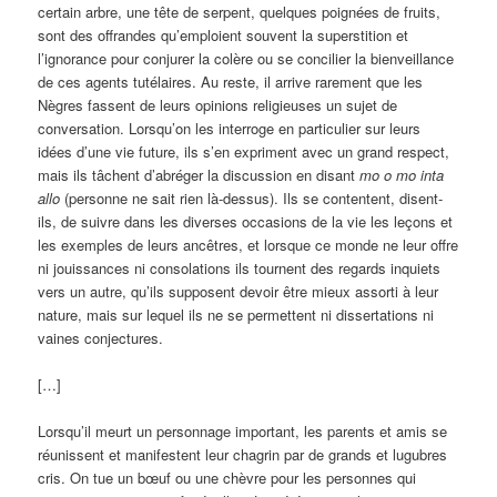
certain arbre, une tête de serpent, quelques poignées de fruits,
sont des offrandes qu’emploient souvent la superstition et
l’ignorance pour conjurer la colère ou se concilier la bienveillance
de ces agents tutélaires. Au reste, il arrive rarement que les
Nègres fassent de leurs opinions religieuses un sujet de
conversation. Lorsqu’on les interroge en particulier sur leurs
idées d’une vie future, ils s’en expriment avec un grand respect,
mais ils tâchent d’abréger la discussion en disant
mo o mo inta
allo
(personne ne sait rien là-dessus). Ils se contentent, disent-
ils, de suivre dans les diverses occasions de la vie les leçons et
les exemples de leurs ancêtres, et lorsque ce monde ne leur offre
ni jouissances ni consolations ils tournent des regards inquiets
vers un autre, qu’ils supposent devoir être mieux assorti à leur
nature, mais sur lequel ils ne se permettent ni dissertations ni
vaines conjectures.
[…]
Lorsqu’il meurt un personnage important, les parents et amis se
réunissent et manifestent leur chagrin par de grands et lugubres
cris. On tue un bœuf ou une chèvre pour les personnes qui