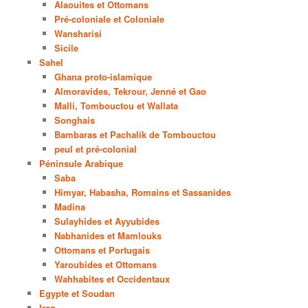
Alaouites et Ottomans
Pré-coloniale et Coloniale
Wansharisi
Sicile
Sahel
Ghana proto-islamique
Almoravides, Tekrour, Jenné et Gao
Malli, Tombouctou et Wallata
Songhais
Bambaras et Pachalik de Tombouctou
peul et pré-colonial
Péninsule Arabique
Saba
Himyar, Habasha, Romains et Sassanides
Madina
Sulayhides et Ayyubides
Nabhanides et Mamlouks
Ottomans et Portugais
Yaroubides et Ottomans
Wahhabites et Occidentaux
Egypte et Soudan
Iran