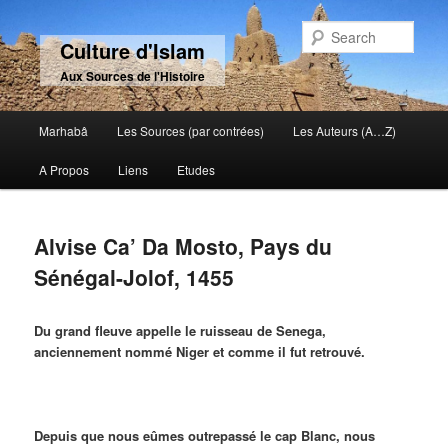
Sear
Culture d'Islam
Aux Sources de l'Histoire
Main menu
Marhabâ
Les Sources (par contrées)
Les Auteurs (A…Z)
Skip to primary content
Skip to secondary content
A Propos
Liens
Etudes
Alvise Ca’ Da Mosto, Pays du
Sénégal-Jolof, 1455
Du grand fleuve appelle le ruisseau de Senega,
anciennement nommé Niger et comme il fut retrouvé.
Depuis que nous eûmes outrepassé le cap Blanc, nous