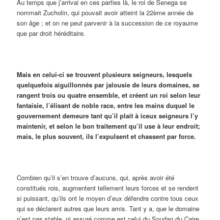
Au temps que j’arrivai en ces parties là, le roi de Senega se
nommait Zucholin, qui pouvait avoir atteint la 22ème année de
son âge ; et on ne peut parvenir à la succession de ce royaume
que par droit héréditaire.
Mais en celui-ci se trouvent plusieurs seigneurs, lesquels
quelquefois aiguillonnés par jalousie de leurs domaines, se
rangent trois ou quatre ensemble, et créent un roi selon leur
fantaisie, l’élisant de noble race, entre les mains duquel le
gouvernement demeure tant qu’il plait à iceux seigneurs l’y
maintenir, et selon le bon traitement qu’il use à leur endroit;
mais, le plus souvent, ils l’expulsent et chassent par force.
Combien qu’il s’en trouve d’aucuns, qui, après avoir été
constitués rois, augmentent tellement leurs forces et se rendent
si puissant, qu’ils ont le moyen d’eux défendre contre tous ceux
qui se déclarent autres que leurs amis. Tant y a, que le domaine
n’est pas stable, ni assuré comme est celui du Soudan du Caire.