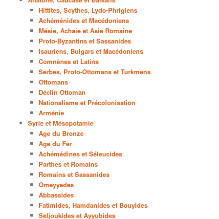
Hittites, Scythes, Lydo-Phrigiens
Achéménides et Macédoniens
Mésie, Achaie et Asie Romaine
Proto-Byzantins et Sassanides
Isauriens, Bulgars et Macédoniens
Comnènes et Latins
Serbes, Proto-Ottomans et Turkmens
Ottomans
Déclin Ottoman
Nationalisme et Précolonisation
Arménie
Syrie et Mésopotamie
Age du Bronze
Age du Fer
Achémédines et Séleucides
Parthes et Romains
Romains et Sassanides
Omeyyades
Abbassides
Fatimides, Hamdanides et Bouyides
Seljoukides et Ayyubides