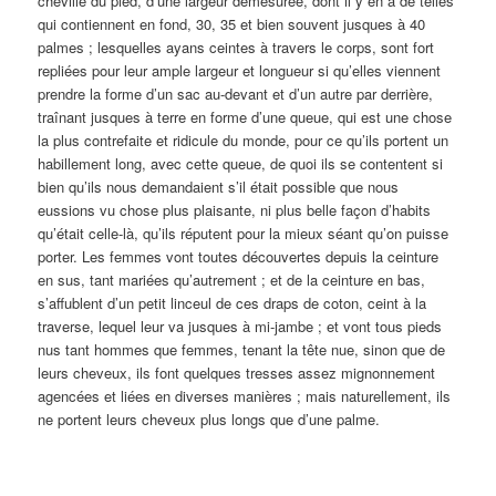
cheville du pied, d’une largeur démesurée, dont il y en a de telles
qui contiennent en fond, 30, 35 et bien souvent jusques à 40
palmes ; lesquelles ayans ceintes à travers le corps, sont fort
repliées pour leur ample largeur et longueur si qu’elles viennent
prendre la forme d’un sac au-devant et d’un autre par derrière,
traînant jusques à terre en forme d’une queue, qui est une chose
la plus contrefaite et ridicule du monde, pour ce qu’ils portent un
habillement long, avec cette queue, de quoi ils se contentent si
bien qu’ils nous demandaient s’il était possible que nous
eussions vu chose plus plaisante, ni plus belle façon d’habits
qu’était celle-là, qu’ils réputent pour la mieux séant qu’on puisse
porter. Les femmes vont toutes découvertes depuis la ceinture
en sus, tant mariées qu’autrement ; et de la ceinture en bas,
s’affublent d’un petit linceul de ces draps de coton, ceint à la
traverse, lequel leur va jusques à mi-jambe ; et vont tous pieds
nus tant hommes que femmes, tenant la tête nue, sinon que de
leurs cheveux, ils font quelques tresses assez mignonnement
agencées et liées en diverses manières ; mais naturellement, ils
ne portent leurs cheveux plus longs que d’une palme.