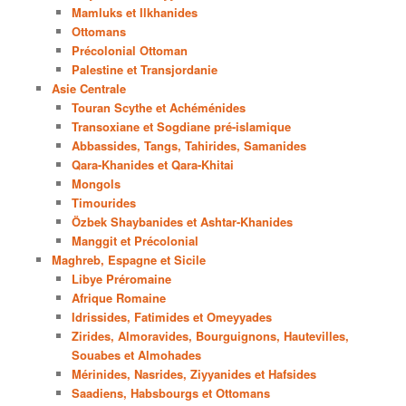
Mamluks et Ilkhanides
Ottomans
Précolonial Ottoman
Palestine et Transjordanie
Asie Centrale
Touran Scythe et Achéménides
Transoxiane et Sogdiane pré-islamique
Abbassides, Tangs, Tahirides, Samanides
Qara-Khanides et Qara-Khitai
Mongols
Timourides
Özbek Shaybanides et Ashtar-Khanides
Manggit et Précolonial
Maghreb, Espagne et Sicile
Libye Préromaine
Afrique Romaine
Idrissides, Fatimides et Omeyyades
Zirides, Almoravides, Bourguignons, Hautevilles,
Souabes et Almohades
Mérinides, Nasrides, Ziyyanides et Hafsides
Saadiens, Habsbourgs et Ottomans