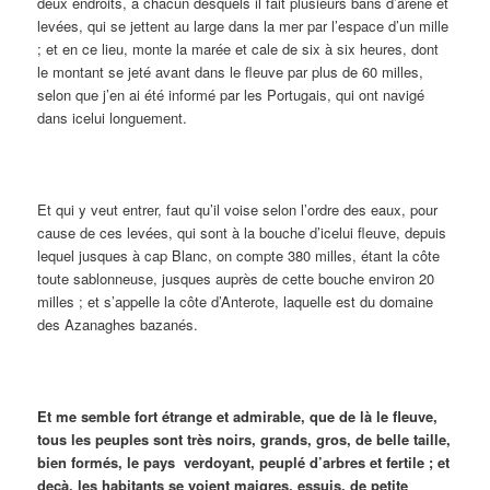
deux endroits, à chacun desquels il fait plusieurs bans d’arène et
levées, qui se jettent au large dans la mer par l’espace d’un mille
; et en ce lieu, monte la marée et cale de six à six heures, dont
le montant se jeté avant dans le fleuve par plus de 60 milles,
selon que j’en ai été informé par les Portugais, qui ont navigé
dans icelui longuement.
Et qui y veut entrer, faut qu’il voise selon l’ordre des eaux, pour
cause de ces levées, qui sont à la bouche d’icelui fleuve, depuis
lequel jusques à cap Blanc, on compte 380 milles, étant la côte
toute sablonneuse, jusques auprès de cette bouche environ 20
milles ; et s’appelle la côte d’Anterote, laquelle est du domaine
des Azanaghes bazanés.
Et me semble fort étrange et admirable, que de là le fleuve,
tous les peuples sont très noirs, grands, gros, de belle taille,
bien formés, le pays verdoyant, peuplé d’arbres et fertile ; et
deçà, les habitants se voient maigres, essuis, de petite