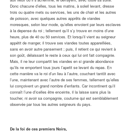
Donc chacune d’elles, tous les matins, à soleil levant, dresse
trois ou quatre mets ou services, les uns de chair et les autres
de poisson, avec quelques autres apprêts de viandes
moresques, selon leur mode, qu’elles envoient par leurs esclaves
à la depense du roi ; tellement qu’il s’y trouve en moins d’une
heure, plus de 40 ou 50 services. Et lorsqu’il vient au seigneur
appétit de manger, il trouve ses viandes toutes appareillées,
sans en avoir autre pansement ; puis, il retient ce qui revient à
son goût, délaissant le reste à ceux qui lui ont fait compagnie.
Mais, il ne leur compartit les viandes en si grande abondance
qu’ils ne emportent tous jours l’apetit se levant du repas. En
cette manière va le roi d’un lieu à l’autre, couchant tantôt avec
l’une, maintenant avec l’autre de ses femmes, tellement qu’elles
lui conçoivent un grand nombre d’enfants. Car incontinent qu’il
connaît l’une d’icelles être enceinte, il la laisse sans plus la
toucher, ni avoir sa compagnie, coutume qui est semblablement
observée par tous les autres seigneurs du pays.
De la foi de ces premiers Noirs,