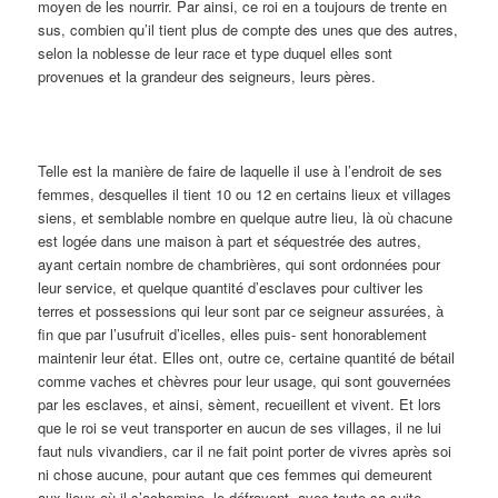
moyen de les nourrir. Par ainsi, ce roi en a toujours de trente en
sus, combien qu’il tient plus de compte des unes que des autres,
selon la noblesse de leur race et type duquel elles sont
provenues et la grandeur des seigneurs, leurs pères.
Telle est la manière de faire de laquelle il use à l’endroit de ses
femmes, desquelles il tient 10 ou 12 en certains lieux et villages
siens, et semblable nombre en quelque autre lieu, là où chacune
est logée dans une maison à part et séquestrée des autres,
ayant certain nombre de chambrières, qui sont ordonnées pour
leur service, et quelque quantité d’esclaves pour cultiver les
terres et possessions qui leur sont par ce seigneur assurées, à
fin que par l’usufruit d’icelles, elles puis- sent honorablement
maintenir leur état. Elles ont, outre ce, certaine quantité de bétail
comme vaches et chèvres pour leur usage, qui sont gouvernées
par les esclaves, et ainsi, sèment, recueillent et vivent. Et lors
que le roi se veut transporter en aucun de ses villages, il ne lui
faut nuls vivandiers, car il ne fait point porter de vivres après soi
ni chose aucune, pour autant que ces femmes qui demeurent
aux lieux où il s’achemine, le défrayent, avec toute sa suite.