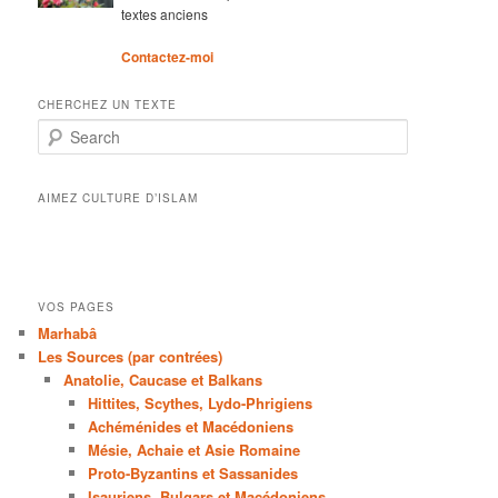
textes anciens
Contactez-moi
CHERCHEZ UN TEXTE
Search
AIMEZ CULTURE D’ISLAM
VOS PAGES
Marhabâ
Les Sources (par contrées)
Anatolie, Caucase et Balkans
Hittites, Scythes, Lydo-Phrigiens
Achéménides et Macédoniens
Mésie, Achaie et Asie Romaine
Proto-Byzantins et Sassanides
Isauriens, Bulgars et Macédoniens