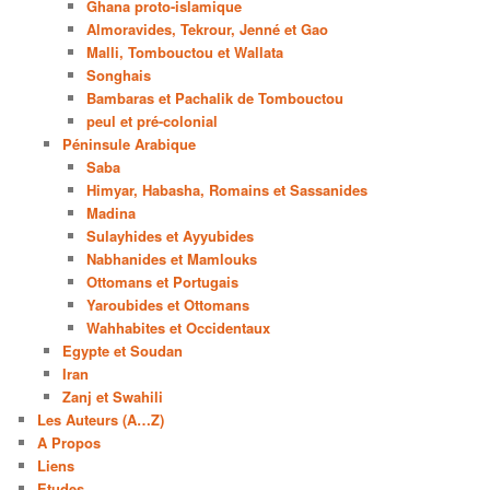
Ghana proto-islamique
Almoravides, Tekrour, Jenné et Gao
Malli, Tombouctou et Wallata
Songhais
Bambaras et Pachalik de Tombouctou
peul et pré-colonial
Péninsule Arabique
Saba
Himyar, Habasha, Romains et Sassanides
Madina
Sulayhides et Ayyubides
Nabhanides et Mamlouks
Ottomans et Portugais
Yaroubides et Ottomans
Wahhabites et Occidentaux
Egypte et Soudan
Iran
Zanj et Swahili
Les Auteurs (A…Z)
A Propos
Liens
Etudes