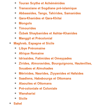
Touran Scythe et Achéménides
Transoxiane et Sogdiane pré-islamique
Abbassides, Tangs, Tahirides, Samanides
Qara-Khanides et Qara-Khitai
Mongols
Timourides
Özbek Shaybanides et Ashtar-Khanides
Manggit et Précolonial
Maghreb, Espagne et Sicile
Libye Préromaine
Afrique Romaine
Idrissides, Fatimides et Omeyyades
Zirides, Almoravides, Bourguignons, Hautevilles,
Souabes et Almohades
Mérinides, Nasrides, Ziyyanides et Hafsides
Saadiens, Habsbourgs et Ottomans
Alaouites et Ottomans
Pré-coloniale et Coloniale
Wansharisi
Sicile
Sahel