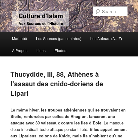
Sear
Culture d'Islam
Aux Sources de l'Histoire
Main menu
Marhabâ
Les Sources (par contrées)
Les Auteurs (A…Z)
Skip to primary content
Skip to secondary content
A Propos
Liens
Etudes
Thucydide, III, 88, Athènes à
l’assaut des cnido-doriens de
Lipari
Le même hiver, les troupes athéniennes qui se trouvaient en
Sicile, renforcées par celles de Rhégion, lancèrent une
attaque avec 30 vaisseaux contre les Iles d’Eole
. Le manque
d’eau interdisait toute attaque pendant l’été.
Elles appartiennent
aux Lipariens, colons de Knide, mais ils n’habitent qu’une