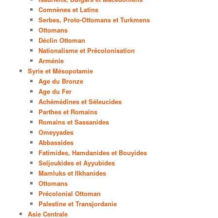
Comnènes et Latins
Serbes, Proto-Ottomans et Turkmens
Ottomans
Déclin Ottoman
Nationalisme et Précolonisation
Arménie
Syrie et Mésopotamie
Age du Bronze
Age du Fer
Achémédines et Séleucides
Parthes et Romains
Romains et Sassanides
Omeyyades
Abbassides
Fatimides, Hamdanides et Bouyides
Seljoukides et Ayyubides
Mamluks et Ilkhanides
Ottomans
Précolonial Ottoman
Palestine et Transjordanie
Asie Centrale