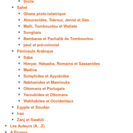
Sicile
Sahel
Ghana proto-islamique
Almoravides, Tekrour, Jenné et Gao
Malli, Tombouctou et Wallata
Songhais
Bambaras et Pachalik de Tombouctou
peul et pré-colonial
Péninsule Arabique
Saba
Himyar, Habasha, Romains et Sassanides
Madina
Sulayhides et Ayyubides
Nabhanides et Mamlouks
Ottomans et Portugais
Yaroubides et Ottomans
Wahhabites et Occidentaux
Egypte et Soudan
Iran
Zanj et Swahili
Les Auteurs (A…Z)
A Propos