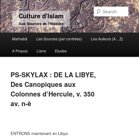
Sear
Culture d'Islam
Aux Sources de l'Histoire
Main menu
Marhabâ
Les Sources (par contrées)
Les Auteurs (A…Z)
Skip to primary content
Skip to secondary content
A Propos
Liens
Etudes
PS-SKYLAX : DE LA LIBYE,
Des Canopiques aux
Colonnes d’Hercule, v. 350
av. n-è
ENTRONS maintenant en Libye.