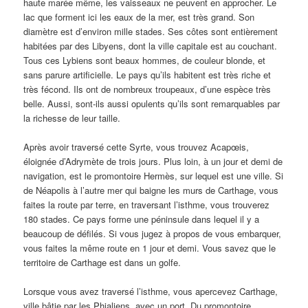
haute marée même, les vaisseaux ne peuvent en approcher. Le
lac que forment ici les eaux de la mer, est très grand. Son
diamètre est d’environ mille stades. Ses côtes sont entièrement
habitées par des Libyens, dont la ville capitale est au couchant.
Tous ces Lybiens sont beaux hommes, de couleur blonde, et
sans parure artificielle. Le pays qu’ils habitent est très riche et
très fécond. Ils ont de nombreux troupeaux, d’une espèce très
belle. Aussi, sont-ils aussi opulents qu’ils sont remarquables par
la richesse de leur taille.
Après avoir traversé cette Syrte, vous trouvez Acapœis,
éloignée d’Adrymète de trois jours. Plus loin, à un jour et demi de
navigation, est le promontoire Hermès, sur lequel est une ville. Si
de Néapolis à l’autre mer qui baigne les murs de Carthage, vous
faites la route par terre, en traversant l’isthme, vous trouverez
180 stades. Ce pays forme une péninsule dans lequel il y a
beaucoup de défilés. Si vous jugez à propos de vous embarquer,
vous faites la même route en 1 jour et demi. Vous savez
que le
territoire de Carthage est dans un golfe.
Lorsque vous avez traversé l’isthme, vous apercevez Carthage,
ville bâtie par les Phialiens, avec un port. Du promontoire