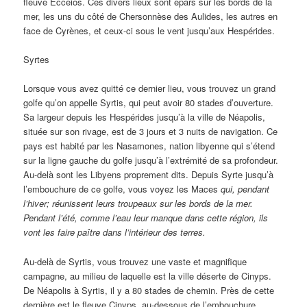
fleuve Ecceios. Ces divers lieux sont épars sur les bords de la
mer, les uns du côté de Chersonnèse des Aulides, les autres en
face de Cyrènes, et ceux-ci sous le vent jusqu’aux Hespérides.
Syrtes
Lorsque vous avez quitté ce dernier lieu, vous trouvez un grand
golfe qu’on appelle Syrtis, qui peut avoir 80 stades d’ouverture.
Sa largeur depuis les Hespérides jusqu’à la ville de Néapolis,
située sur son rivage, est de 3 jours et 3 nuits de navigation. Ce
pays est habité par les Nasamones, nation libyenne qui s’étend
sur la ligne gauche du golfe jusqu’à l’extrémité de sa profondeur.
Au-delà sont les Libyens proprement dits. Depuis Syrte jusqu’à
l’embouchure de ce golfe, vous voyez les Maces
qui, pendant
l’hiver; réunissent leurs troupeaux sur les bords de la mer.
Pendant l’été, comme l’eau leur manque dans cette région, ils
vont les faire paître dans l’intérieur des terres.
Au-delà de Syrtis, vous trouvez une vaste et magnifique
campagne, au milieu de laquelle est la ville déserte de Cinyps.
De Néapolis à Syrtis, il y a 80 stades de chemin. Près de cette
dernière est le fleuve Cinyps, au-dessous de l’embouchure