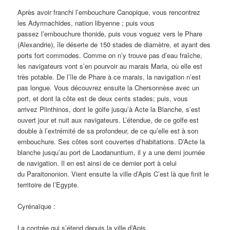
Après avoir franchi l’embouchure Canopique, vous rencontrez
les Adyrmachides, nation libyenne ; puis vous
passez l’embouchure thonide, puis vous voguez vers le Phare
(Alexandrie), île déserte de 150 stades de diamètre, et ayant des
ports fort commodes. Comme on n’y trouve pas d’eau fraîche,
les navigateurs vont s’en pourvoir au marais Maria, où elle est
très potable. De l’île de Phare à ce marais, la navigation n’est
pas longue. Vous découvrez ensuite la Chersonnèse avec un
port, et dont la côte est de deux cents stades; puis, vous
arrivez Plinthinos, dont le golfe jusqu’à Acte la Blanche, s’est
ouvert jour et nuit aux navigateurs. L’étendue, de ce golfe est
double à l’extrémité de sa profondeur, de ce qu’elle est à son
embouchure. Ses côtes sont couvertes
d’habitations. D’Acte la
blanche jusqu’au port de Laodanuntium, il y a une demi journée
de navigation. Il en est ainsi de ce dernier port à celui
du Paraitononion. Vient ensuite la ville d’Apis C’est là que finit le
territoire de l’Egypte.
Cyrénaïque :
La contrée qui s’étend depuis la ville d’Apis