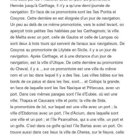
Hermès jusqu’à Carthage, il n’y a qu’une demi-journée de
navigation. En face de ce promontoire sont les îles Pontia et
Cosyros. Cette dernière en est éloignée d’un jour de navigation.
Un peu au delà de ce même promontoire, vers le soleil levant, on
aperçoit trois petites îles habitées par les Carthaginois; la ville
de Melita avec un port, celle de Gaulos et celle de Lampas où
sont deux à trois tours qui servent de fanaux aux navigateurs. De
Cosyros au promontoire de Lilybée en Sicile, il y a un jour de
navigation. Après Carthage, et à une distance d’un jour de
navigation, est la ville d’Utique. De cette dernière au promontoire
du Cheval, il y a …sur ce promontoire est une ville du même
nom et un lac dans lequel il y a des îles. Les villes bâties sur les
bords de ce palus et dans les îles, sont… et Collops la grande,
en face de laquelle sont les îles Naxique et Pittecusa, avec un
port. Dans ces mêmes parages sont l’île d’Eubée, où est une
ville; Thapsa et Caucasis ville et ports; la ville de Sida,
le promontoire de Iol, sur lequel est une ville avec un port ; la
ville d’Ebdomos avec un port, l’île d’Aciurn, dans laquelle sont
une ville et un port ; et l’île Psamathos, qui a une ville, un port et
un golfe. C’est dans ce golfe qu’est l’île Bartas avec un port. On
trouve aussi dans ces lieux la ville de Cherea, sur le fleuve, celle