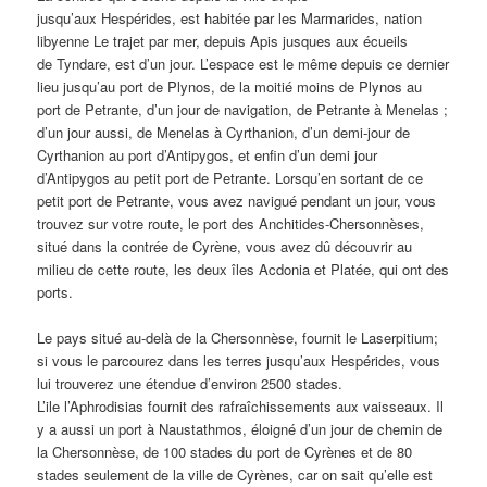
jusqu’aux Hespérides, est habitée par les Marmarides, nation
libyenne Le trajet par mer, depuis Apis jusques aux écueils
de Tyndare, est d’un jour. L’espace est le même depuis ce dernier
lieu jusqu’au port de Plynos, de la moitié moins de Plynos au
port de Petrante, d’un jour de navigation, de Petrante à Menelas ;
d’un jour aussi, de Menelas à Cyrthanion, d’un demi-jour de
Cyrthanion au port d’Antipygos, et enfin d’un demi jour
d’Antipygos au petit port de Petrante. Lorsqu’en sortant de ce
petit port de Petrante, vous avez navigué pendant un jour, vous
trouvez sur votre route, le port des Anchitides-Chersonnèses,
situé dans la contrée de Cyrène, vous avez dû découvrir au
milieu de cette route, les deux îles Acdonia et Platée, qui ont des
ports.
Le pays situé au-delà de la Chersonnèse, fournit le Laserpitium;
si vous le parcourez dans les terres jusqu’aux Hespérides, vous
lui trouverez une étendue d’environ 2500 stades.
L’ile l’Aphrodisias fournit des rafraîchissements aux vaisseaux. Il
y a aussi un port à
Naustathmos, éloigné d’un jour de chemin de
la Chersonnèse, de 100 stades du port de Cyrènes et de 80
stades seulement de la ville de Cyrènes, car on sait qu’elle est