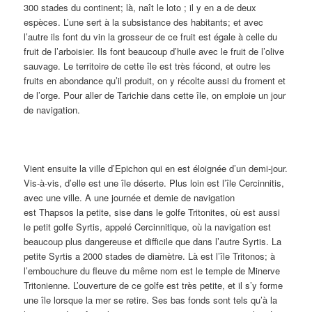
300 stades du continent; là, naît le loto ; il y en a de deux
espèces. L’une sert à la subsistance des habitants; et avec
l’autre ils font du vin la grosseur de ce fruit est égale à celle du
fruit de l’arboisier. Ils font beaucoup d’huile avec le fruit de l’olive
sauvage. Le territoire de cette île est très fécond, et outre les
fruits en abondance qu’il produit, on y récolte aussi du froment et
de l’orge. Pour aller de Tarichie dans cette île, on emploie un jour
de navigation.
Vient ensuite la ville d’Epichon qui en est éloignée d’un demi-jour.
Vis-à-vis, d’elle est une île déserte. Plus loin est l’île Cercinnitis,
avec une ville. A une journée et demie de navigation
est Thapsos la petite, sise
dans le golfe Tritonites, où est aussi
le petit golfe Syrtis, appelé Cercinnitique, où la navigation est
beaucoup plus dangereuse et difficile que dans l’autre Syrtis. La
petite Syrtis a 2000 stades de diamètre. Là est l’île Tritonos; à
l’embouchure du fleuve du même nom est le temple de Minerve
Tritonienne. L’ouverture de ce golfe est très petite, et il s’y forme
une île lorsque la mer se retire. Ses bas fonds sont tels qu’à la