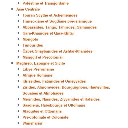
Palestine et Transjordanie
Asie Centrale
Touran Scythe et Achéménides
Transoxiane et Sogdiane pré-islamique
Abbassides, Tangs, Tahirides, Samanides
Qara-Khanides et Qara-Khitai
Mongols
Timourides
Özbek Shaybanides et Ashtar-Khanides
Manggit et Précolonial
Maghreb, Espagne et Sicile
Libye Préromaine
Afrique Romaine
Idrissides, Fatimides et Omeyyades
Zirides, Almoravides, Bourguignons, Hautevilles,
Souabes et Almohades
Mérinides, Nasrides, Ziyyanides et Hafsides
Saadiens, Habsbourgs et Ottomans
Alaouites et Ottomans
Pré-coloniale et Coloniale
Wansharisi