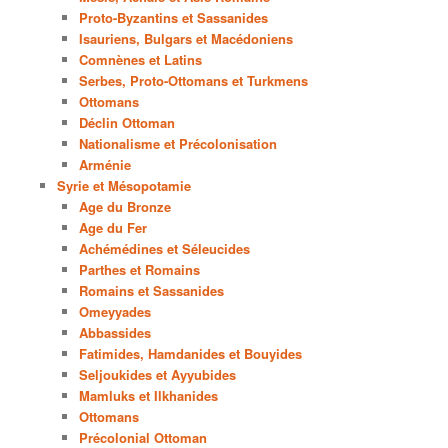
Proto-Byzantins et Sassanides
Isauriens, Bulgars et Macédoniens
Comnènes et Latins
Serbes, Proto-Ottomans et Turkmens
Ottomans
Déclin Ottoman
Nationalisme et Précolonisation
Arménie
Syrie et Mésopotamie
Age du Bronze
Age du Fer
Achémédines et Séleucides
Parthes et Romains
Romains et Sassanides
Omeyyades
Abbassides
Fatimides, Hamdanides et Bouyides
Seljoukides et Ayyubides
Mamluks et Ilkhanides
Ottomans
Précolonial Ottoman