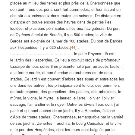
placée au milieu des terres et plus près de
la Chersonnèse que
son port. Tous ces ports sont fort commodes, et fournissent un
abri sûr aux vaisseaux dans toutes les saisons. De distance en
distance on trouve encore des havres dans de petites îles
isolées, et plusieurs péninsules utiles aux navigateurs. Du port
de Cyrènes à celui de Barcès, il y a 500 stades; la ville de
Barcès est éloignée de la mer de 100 stades. Du port de Barcès
aux Hespérides, il y a 620 stades.
[44]
.
………………………………………… le golfe Phycos ; là est
le jardin des Hespérides. Ce lieu a dix-huit orgys de profondeur.
Escarpé de tous côtés il ne présente nulle part un accès facile; il
a la forme carrée, et son étendue en tout sens est de deux
stades. Ce jardin est couvert d’arbres très épais et entrelacés les
uns dans les autres ; les principaux sont le loto, des pommiers
de toute espèce, des grenadiers, des poiriers, des arboisiers, le
mûrier, la vigne, le myrte, le laurier, le lierre, l’olivier, l’olivier
sauvage, l’amandier et le noyer. Outre les divers lieux dont j’ai
parlé et qui sont auprès de ce jardin, il y a Ampelos, éloigné
d’Apis de trente stades; Chersonnèse, remarquable par la variété
de ses jardins; Zenertes, Tauchira, le bourg Caucalos, et la ville
et le port des Hespérides, dont les murs sont baignés par le