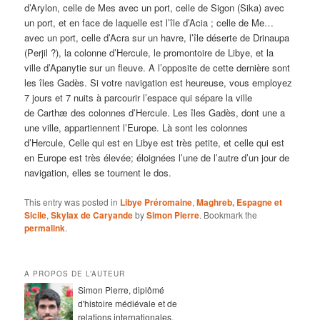
d’Arylon, celle de Mes avec un port, celle de Sigon (Sika) avec
un port, et en face de laquelle est l’île d’Acia ; celle de Me…
avec un port, celle d’Acra sur un havre, l’île déserte de Drinaupa
(Perjil ?), la colonne d’Hercule, le promontoire de Libye, et la
ville d’Apanytie sur un fleuve. A l’opposite de cette dernière sont
les îles Gadès. Si votre navigation est heureuse, vous employez
7 jours et 7 nuits à parcourir l’espace qui sépare la ville
de Carthæ des colonnes d’Hercule. Les îles Gadès, dont une a
une ville, appartiennent l’Europe. Là sont les colonnes
d’Hercule, Celle qui est en Libye
est très petite, et celle qui est
en Europe est très élevée; éloignées l’une de l’autre d’un jour de
navigation, elles se tournent le dos.
This entry was posted in
Libye Préromaine
,
Maghreb, Espagne et
Sicile
,
Skylax de Caryande
by
Simon Pierre
. Bookmark the
permalink
.
A PROPOS DE L’AUTEUR
Simon Pierre, diplômé
d'histoire médiévale et de
relations internationales,