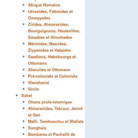
Afrique Romaine
Idrissides, Fatimides et
Omeyyades
Zirides, Almoravides,
Bourguignons, Hautevilles,
Souabes et Almohades
Mérinides, Nasrides,
Ziyyanides et Hafsides
Saadiens, Habsbourgs et
Ottomans
Alaouites et Ottomans
Pré-coloniale et Coloniale
Wansharisi
Sicile
Sahel
Ghana proto-islamique
Almoravides, Tekrour, Jenné
et Gao
Malli, Tombouctou et Wallata
Songhais
Bambaras et Pachalik de