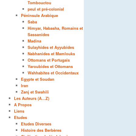
Tombouctou
peul et pré-colonial
Péninsule Arabique
Saba
Himyar, Habasha, Romains et
Sassanides
Madina
Sulayhides et Ayyubides
Nabhanides et Mamlouks
Ottomans et Portugais
Yaroubides et Ottomans
Wahhabites et Occidentaux
Egypte et Soudan
Iran
Zanj et Swahili
Les Auteurs (A…Z)
A Propos
Liens
Etudes
Etudes Diverses
Histoire des Berbères