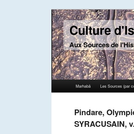
Culture d'I
Aux Sources de l'His
Main menu
Marhabâ
Les Sources (par c
Skip to primary content
Skip to secondary content
Pindare, Olympiq
SYRACUSAIN, v. 