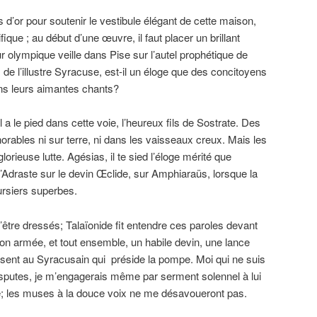
 d’or pour soutenir le vestibule élégant de cette maison,
que ; au début d’une œuvre, il faut placer un brillant
r olympique veille dans Pise sur l’autel prophétique de
s de l’illustre Syracuse, est-il un éloge que des concitoyens
ans leurs aimantes chants?
l a le pied dans cette voie, l’heureux fils de Sostrate. Des
norables ni sur terre, ni dans les vaisseaux creux. Mais les
orieuse lutte. Agésias, il te sied l’éloge mérité que
’Adraste sur le devin Œclide, sur Amphiaraüs, lorsque la
oursiers superbes.
’être dressés; Talaïonide fit entendre ces paroles devant
mon armée, et tout ensemble, un habile devin, une lance
sent au Syracusain qui préside la pompe. Moi qui ne suis
 disputes, je m’engagerais même par serment solennel à lui
e; les muses à la douce voix ne me désavoueront pas.