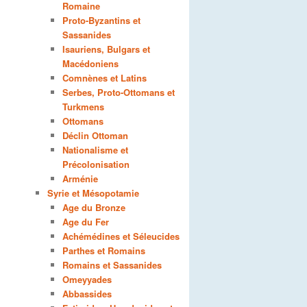
Romaine
Proto-Byzantins et
Sassanides
Isauriens, Bulgars et
Macédoniens
Comnènes et Latins
Serbes, Proto-Ottomans et
Turkmens
Ottomans
Déclin Ottoman
Nationalisme et
Précolonisation
Arménie
Syrie et Mésopotamie
Age du Bronze
Age du Fer
Achémédines et Séleucides
Parthes et Romains
Romains et Sassanides
Omeyyades
Abbassides