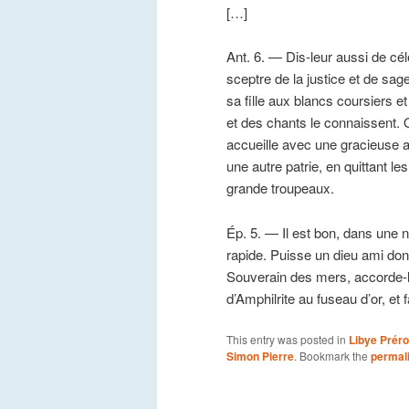
[…]
Ant. 6. — Dis-leur aussi de cé
sceptre de la justice et de sa
sa fille aux blancs coursiers 
et des chants le connaissent. 
accueille avec une gracieuse af
une autre patrie, en quittant l
grande troupeaux.
Ép. 5. — Il est bon, dans une 
rapide. Puisse un dieu ami don
Souverain des mers, accorde-lu
d’Amphilrite au fuseau d’or, et 
This entry was posted in
Libye Prér
Simon Pierre
. Bookmark the
permal