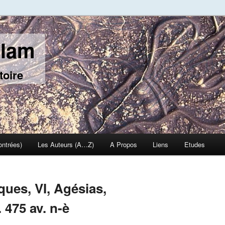
slam
toire
ontrées)
Les Auteurs (A…Z)
A Propos
Liens
Etudes
ues, VI, Agésias,
475 av. n-è