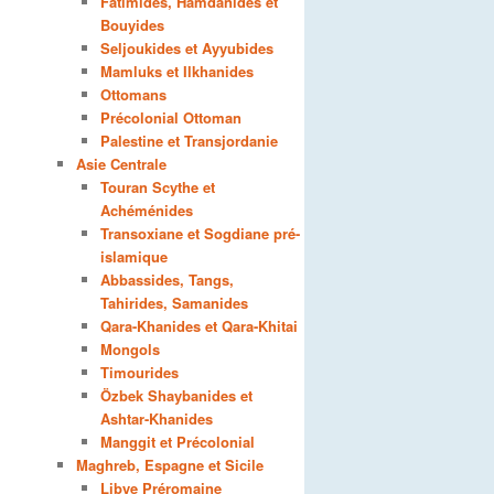
Fatimides, Hamdanides et
Bouyides
Seljoukides et Ayyubides
Mamluks et Ilkhanides
Ottomans
Précolonial Ottoman
Palestine et Transjordanie
Asie Centrale
Touran Scythe et
Achéménides
Transoxiane et Sogdiane pré-
islamique
Abbassides, Tangs,
Tahirides, Samanides
Qara-Khanides et Qara-Khitai
Mongols
Timourides
Özbek Shaybanides et
Ashtar-Khanides
Manggit et Précolonial
Maghreb, Espagne et Sicile
Libye Préromaine