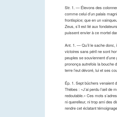
Str. 1. — Élevons des colonnes
comme celui d’un palais magnifi
frontispice; que en un vainqueu
Zeus, s’il est lié aux fondateur
puissent envier à ce mortel d
Ant. 1. — Qu’il le sache donc, i
victoires sans péril ne sont ho
peuples se souviennent d’une gl
prononça autrefois la bouche d
terre l’eut dévoré, lui et ses c
Ép. 1. Sept bûchers venaient d
Thèbes : «J’ai perdu l’œil de 
redoutable.» Ces mots s’adres
ni querelleur, ni trop ami des
rendre cet éclatant témoignag