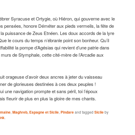
lébrer Syracuse et Ortygie, où Hiéron, qui gouverne avec le
ges pensées, honore Déméter aux pieds vermeils, la fête de
et la puissance de Zeus Etnéen. Les doux accords de la lyre
Que le cours du temps n’ébranle point son bonheur. Qu’il
fabilité la pompe d’Agésias qui revient d’une patrie dans
es murs de Stymphale, cette cité-mère de l’Arcadie aux
nuit orageuse d’avoir deux ancres à jeter du vaisseau
ner de glorieuses destinées à ces deux peuples !
i une navigation prompte et sans péril, toi l’époux
fais fleurir de plus en plus la gloire de mes chants.
omaine
,
Maghreb, Espagne et Sicile
,
Pindare
and tagged
Sicile
by
ink
.