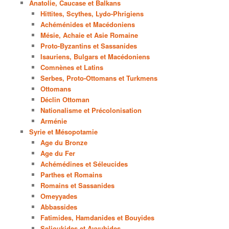
Anatolie, Caucase et Balkans
Hittites, Scythes, Lydo-Phrigiens
Achéménides et Macédoniens
Mésie, Achaie et Asie Romaine
Proto-Byzantins et Sassanides
Isauriens, Bulgars et Macédoniens
Comnènes et Latins
Serbes, Proto-Ottomans et Turkmens
Ottomans
Déclin Ottoman
Nationalisme et Précolonisation
Arménie
Syrie et Mésopotamie
Age du Bronze
Age du Fer
Achémédines et Séleucides
Parthes et Romains
Romains et Sassanides
Omeyyades
Abbassides
Fatimides, Hamdanides et Bouyides
Seljoukides et Ayyubides