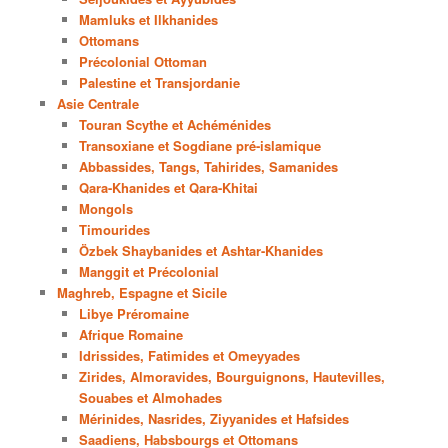
Mamluks et Ilkhanides
Ottomans
Précolonial Ottoman
Palestine et Transjordanie
Asie Centrale
Touran Scythe et Achéménides
Transoxiane et Sogdiane pré-islamique
Abbassides, Tangs, Tahirides, Samanides
Qara-Khanides et Qara-Khitai
Mongols
Timourides
Özbek Shaybanides et Ashtar-Khanides
Manggit et Précolonial
Maghreb, Espagne et Sicile
Libye Préromaine
Afrique Romaine
Idrissides, Fatimides et Omeyyades
Zirides, Almoravides, Bourguignons, Hautevilles,
Souabes et Almohades
Mérinides, Nasrides, Ziyyanides et Hafsides
Saadiens, Habsbourgs et Ottomans