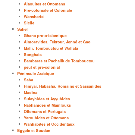
Alaouites et Ottomans
Pré-coloniale et Coloniale
Wansharisi
Sicile
Sahel
Ghana proto-islamique
Almoravides, Tekrour, Jenné et Gao
Malli, Tombouctou et Wallata
Songhais
Bambaras et Pachalik de Tombouctou
peul et pré-colonial
Péninsule Arabique
Saba
Himyar, Habasha, Romains et Sassanides
Madina
Sulayhides et Ayyubides
Nabhanides et Mamlouks
Ottomans et Portugais
Yaroubides et Ottomans
Wahhabites et Occidentaux
Egypte et Soudan