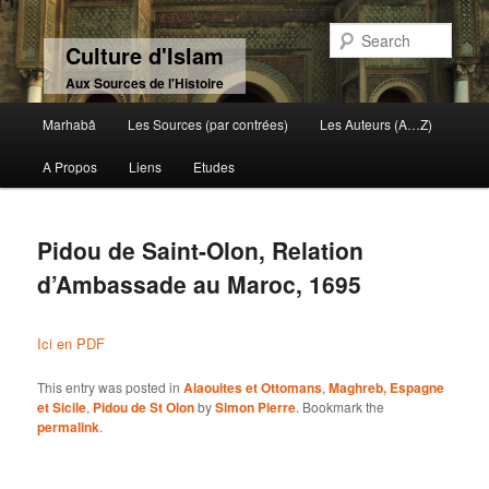
Sear
Culture d'Islam
Aux Sources de l'Histoire
Main menu
Marhabâ
Les Sources (par contrées)
Les Auteurs (A…Z)
Skip to primary content
Skip to secondary content
A Propos
Liens
Etudes
Pidou de Saint-Olon, Relation
d’Ambassade au Maroc, 1695
Ici en PDF
This entry was posted in
Alaouites et Ottomans
,
Maghreb, Espagne
et Sicile
,
Pidou de St Olon
by
Simon Pierre
. Bookmark the
permalink
.