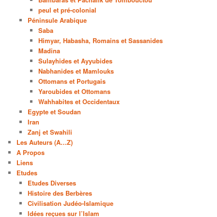
peul et pré-colonial
Péninsule Arabique
Saba
Himyar, Habasha, Romains et Sassanides
Madina
Sulayhides et Ayyubides
Nabhanides et Mamlouks
Ottomans et Portugais
Yaroubides et Ottomans
Wahhabites et Occidentaux
Egypte et Soudan
Iran
Zanj et Swahili
Les Auteurs (A…Z)
A Propos
Liens
Etudes
Etudes Diverses
Histoire des Berbères
Civilisation Judéo-Islamique
Idées reçues sur l’Islam