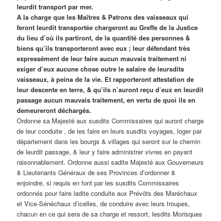
leurdit transport par mer.
A la charge que les Maîtres & Patrons des vaisseaux qui
feront leurdit transportée chargeront au Greffe de la Justice
du lieu d’où ils partiront, de la quantité des personnes &
biens qu’ils transporteront avec eux ; leur défendant très
expressément de leur faire aucun mauvais traitement ni
exiger d’eux aucune chose outre le salaire de leursdits
vaisseaux, à peina de la vie. Et rapporteront attestation de
leur descente en terre, & qu’ils n’auront reçu d’eux en leurdit
passage aucun mauvais traitement, en vertu de quoi ils en
demeureront déchargés.
Ordonne sa Majesté aux susdits Commissaires qui auront charge
de leur conduite , de les faire en leurs susdits voyages, loger par
département dans les bourgs & villages qui seront sur le chemin
de leurdit passage, & leur y faire administrer vivres en payant
raisonnablement. Ordonne aussi sadite Majesté aux Gouverneurs
& Lieutenants Généraux de ses Provinces d’ordonner &
enjoindre, si requis en font par les susdits Commissaires
ordonnés pour faire ladite conduite aux Prévôts des Maréchaux
et Vice-Sénéchaux d’icelles, de conduire avec leurs troupes,
chacun en ce qui sera de sa charge et ressort, lesdits Morisques