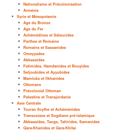
Nationalisme et Précolonisation
Arménie
Syrie et Mésopotamie
Age du Bronze
Age du Fer
Achémédines et Séleucides
Parthes et Romains
Romains et Sassanides
Omeyyades
Abbassides
Fatimides, Hamdanides et Bouyides
Seljoukides et Ayyubides
Mamluks et Ilkhanides
Ottomans
Précolonial Ottoman
Palestine et Transjordanie
Asie Centrale
Touran Scythe et Achéménides
Transoxiane et Sogdiane pré-islamique
Abbassides, Tangs, Tahirides, Samanides
Qara-Khanides et Qara-Khitai