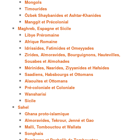
Mongols
Timourides
Özbek Shaybanides et Ashtar-Khanides
Manggit et Précolonial
Maghreb, Espagne et Sicile
Libye Préromaine
Afrique Romaine
Idrissides, Fatimides et Omeyyades
Zirides, Almoravides, Bourguignons, Hautevilles,
Souabes et Almohades
Mérinides, Nasrides, Ziyyanides et Hafsides
Saadiens, Habsbourgs et Ottomans
Alaouites et Ottomans
Pré-coloniale et Coloniale
Wansharisi
Sicile
Sahel
Ghana proto-islamique
Almoravides, Tekrour, Jenné et Gao
Malli, Tombouctou et Wallata
Songhais
Bambaras et Pachalik de Tombouctou