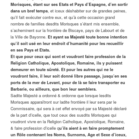
Morisques, étant sur ses Etats et Pays d’Espagne, d’en sortir
dans un bref temps
, et iceux déshabiter sur de grandes peines,
qu’il fait exécuter contre eux, et qu’à cette occasion grand
nombre de familles desdits Morisques s’étant mis ensemble,
s’acheminent sur la frontière de Biscaye, pays de Labourt et de
la Ville de Bayonne.
Et ayant sa Majesté toute bonne intention
qu’il soit usé en leur endroit d’humanité pour les recueillir
en ses Pays et Etats.
Et que pour ceux qui sont et voudront faire profession de la
Religion Catholique, Apostolique, Romaine, ils y puissent
demeurer en toute sûreté. Et pour les autres qui ne le
voudront faire, il leur soit donné libre passage, jusqu’en ses
ports de la mer de Levant, pour de là se faire transporter eu
Barbarie, ou ailleurs, que bon leur semblera.
Sadite Majesté a ordonné & ordonne que lorsque lesdits
Morisques apparaîtront sur ladite frontière il leur sera par le
Commissaire, qui sera à cet effet envoyé par sa Majesté déclaré
de la part d’icelle, que tout ceux des susdits Morisques qui
voudront vivre en la Religion Catholique, Apostolique, Romaine,
& faire profession d’icelle q
u’ils aient à en faire promptement
un Rôle contenant les Noms, Surnoms, Age et Sexe d’iceux,