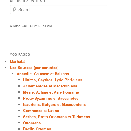
CHERCHEZ UN TEXTE
Search
AIMEZ CULTURE D’ISLAM
VOS PAGES
Marhabâ
Les Sources (par contrées)
Anatolie, Caucase et Balkans
Hittites, Scythes, Lydo-Phrigiens
Achéménides et Macédoniens
Mésie, Achaie et Asie Romaine
Proto-Byzantins et Sassanides
Isauriens, Bulgars et Macédoniens
Comnènes et Latins
Serbes, Proto-Ottomans et Turkmens
Ottomans
Déclin Ottoman