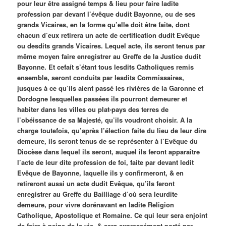
pour leur être assigné temps & lieu pour faire ladite
profession par devant l’évêque dudit Bayonne, ou de ses
grands Vicaires, en la forme qu’elle doit être faite, dont
chacun d’eux retirera un acte de certification dudit Evêque
ou desdits grands Vicaires. Lequel acte, ils seront tenus par
même moyen faire enregistrer au Greffe de la Justice dudit
Bayonne. Et cefaít s’étant tous lesdits Catholiques remis
ensemble, seront conduits par lesdits Commissaires,
jusques à ce qu’ils aient passé les rivières de la Garonne et
Dordogne lesquelles passées ils pourront demeurer et
habiter dans les villes ou plat-pays des terres de
l’obéissance de sa Majesté, qu’ils voudront choisir. A la
charge toutefois, qu’après l’élection faite du lieu de leur dire
demeure, ils seront tenus de se représenter à l’Evêque du
Diocèse dans lequel ils seront, auquel ils feront apparaître
l’acte de leur dite profession de foi, faite par devant ledit
Evêque de Bayonne, laquelle ils y confirmeront, & en
retireront aussi un acte dudit Evêque, qu’ils feront
enregistrer au Greffe du Bailliage d’où sera leurdite
demeure, pour vivre dorénavant en ladite Religion
Catholique, Apostolique et Romaine. Ce qui leur sera enjoint
de faire à peine de la vie, & sera expressément porté par