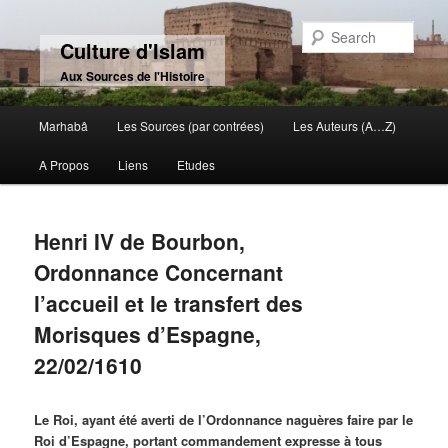
Sear
Culture d'Islam
Aux Sources de l'Histoire
Main menu
Marhabâ
Les Sources (par contrées)
Les Auteurs (A…Z)
Skip to primary content
Skip to secondary content
A Propos
Liens
Etudes
Henri IV de Bourbon,
Ordonnance Concernant
l’accueil et le transfert des
Morisques d’Espagne,
22/02/1610
Le Roi, ayant été averti de l’Ordonnance naguères faire par le
Roi d’Espagne, portant commandement expresse à tous