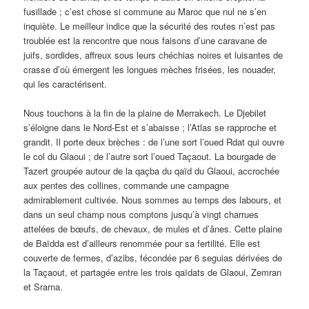
fusillade ; c’est chose si commune au Maroc que nul ne s’en
inquiète. Le meilleur indice que la sécurité des routes n’est pas
troublée est la rencontre que nous faisons d’une caravane de
juifs, sordides, affreux sous leurs chéchias noires et luisantes de
crasse d’où émergent les longues mèches frisées, les nouader,
qui les caractérisent.
Nous touchons à la fin de la plaine de Merrakech. Le Djebilet
s’éloigne dans le Nord-Est et s’abaisse ; l’Atlas se rapproche et
grandit. Il porte deux brèches : de l’une sort l’oued Rdat qui ouvre
le col du Glaoui ; de l’autre sort l’oued Taçaout. La bourgade de
Tazert groupée autour de la qaçba du qaïd du Glaoui, accrochée
aux pentes des collines, commande une campagne
admirablement cultivée. Nous sommes au temps des labours, et
dans un seul champ nous comptons jusqu’à vingt charrues
attelées de bœufs, de chevaux, de mules et d’ânes. Cette plaine
de Baïdda est d’ailleurs renommée pour sa fertilité. Elle est
couverte de fermes, d’azibs, fécondée par 6 seguias dérivées de
la Taçaout, et partagée entre les trois qaïdats de Glaoui, Zemran
et Srarna.