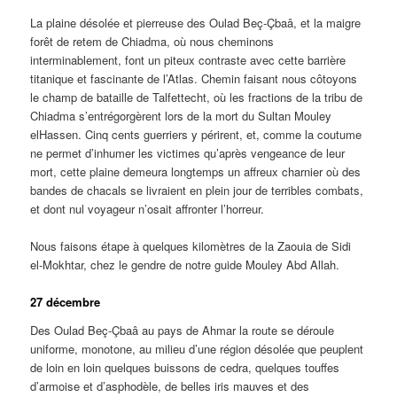
La plaine désolée et pierreuse des Oulad Beç-Çbaâ, et la maigre
forêt de retem de Chiadma, où nous cheminons
interminablement, font un piteux contraste avec cette barrière
titanique et fascinante de l’Atlas. Chemin faisant nous côtoyons
le champ de bataille de Talfettecht, où les fractions de la tribu de
Chiadma s’entrégorgèrent lors de la mort du Sultan Mouley
elHassen. Cinq cents guerriers y périrent, et, comme la coutume
ne permet d’inhumer les victimes qu’après vengeance de leur
mort, cette plaine demeura longtemps un affreux charnier où des
bandes de chacals se livraient en plein jour de terribles combats,
et dont nul voyageur n’osait affronter l’horreur.
Nous faisons étape à quelques kilomètres de la Zaouia de Sidi
el-Mokhtar, chez le gendre de notre guide Mouley Abd Allah.
27 décembre
Des Oulad Beç-Çbaâ au pays de Ahmar la route se déroule
uniforme, monotone, au milieu d’une région désolée que peuplent
de loin en loin quelques buissons de cedra, quelques touffes
d’armoise et d’asphodèle, de belles iris mauves et des