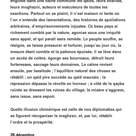
englobe dans une haine commune les qaïds, leurs khalifas,
leurs moghazni, auteurs et exécuteurs de toutes les
exactions. Partout on se plaint, il n’est maison ni tente où
l’on n’entende des lamentations, des histoires de spoliations
arbitraires, d’emprisonnements injustes. Ce beau pays si
richement comblé par la nature, agonise sous une iniquité
sans appel, et qui paraît sans remède. Le peuple souffre, se
résigne, se laisse pressurer et torturer, jusqu’au jour où, la
mesure étant comble et la patience épuisée, il se lève dans
un accès de colère, égorge ses bourreaux, détruit leurs
forteresses, saccage leurs domaines. Le calme revient
ensuite, par lassitude ; l’équilibre naturel des choses se
rétablit ; un qaïd pire succède au qaïd mauvais ; la
répression dépasse la révolte en horreur ; à côté de la qaçba
ruinée se dressent les ruines du village, la misère s’aggrave,
sans issue, sans espoir.
Quelle illusion chimérique est celle de nos diplomaties qui
se figurent réorganiser le maghzen, et, par lui, rétablir
l’ordre et la prospérité.
28 décembre