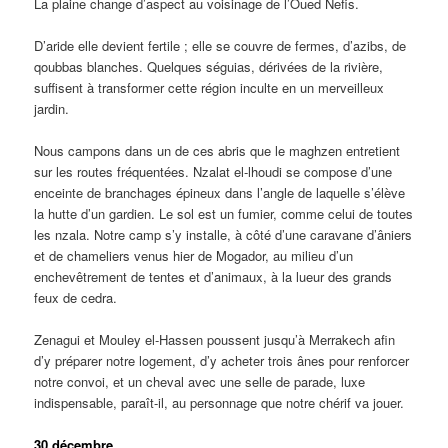
La plaine change d’aspect au voisinage de l’Oued Nefis.
D’aride elle devient fertile ; elle se couvre de fermes, d’azibs, de
qoubbas blanches. Quelques séguias, dérivées de la rivière,
suffisent à transformer cette région inculte en un merveilleux
jardin.
Nous campons dans un de ces abris que le maghzen entretient
sur les routes fréquentées. Nzalat el-lhoudi se compose d’une
enceinte de branchages épineux dans l’angle de laquelle s’élève
la hutte d’un gardien. Le sol est un fumier, comme celui de toutes
les nzala. Notre camp s’y installe, à côté d’une caravane d’âniers
et de chameliers venus hier de Mogador, au milieu d’un
enchevêtrement de tentes et d’animaux, à la lueur des grands
feux de cedra.
Zenagui et Mouley el-Hassen poussent jusqu’à Merrakech afin
d’y préparer notre logement, d’y acheter trois ânes pour renforcer
notre convoi, et un cheval avec une selle de parade, luxe
indispensable, paraît-il, au personnage que notre chérif va jouer.
30 décembre