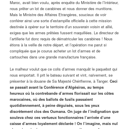
Maroc, avait bien voulu, après enquête du Ministère de l’Intérieur,
nous prêter un lot de carabines et nous donner des munitions.
Mais le Ministre des Affaires Etrangères, soucieux de voir
conférer ainsi une sorte d’estampille officielle à cette mission
destinée à opérer sur le territoire d’un souverain voisin et allié,
exigea que les armes prêtées fussent maquillées. Le directeur de
l’artillerie fut donc requis de dématriculer les carabines ! Nous
étions à la veille de notre départ, et l’opération me parut si
compliquée que je courus acheter un lot d’armes et de
cartouches dans une grande manufacture française.
Le malheur voulut que ce colis d’armes manquât le paquebot qui
nous emportait. Il prit le bateau suivant et vint, naïvement, se
présenter à la douane de Sa Majesté Chérifienne, à Tanger.
Ceci
se passait avant la Conférence d’Algésiras, au temps
heureux où la contrebande d’armes florissait sur les côtes
marocaines, où des ballots de fusils passaient
quotidiennement, à peine déguisés, sous les yeux
discrètement clos des Oumana.
On juge de l’indignation que
souleva chez ces vertueux fonctionnaires l’arrivée d’une
caisse d’armes loyalement déclarée ! On l’imagine, mais nul