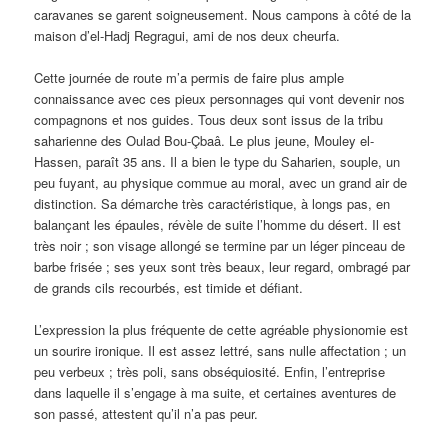
caravanes se garent soigneusement. Nous campons à côté de la
maison d’el-Hadj Regragui, ami de nos deux cheurfa.
Cette journée de route m’a permis de faire plus ample
connaissance avec ces pieux personnages qui vont devenir nos
compagnons et nos guides. Tous deux sont issus de la tribu
saharienne des Oulad Bou-Çbaâ. Le plus jeune, Mouley el-
Hassen, paraît 35 ans. Il a bien le type du Saharien, souple, un
peu fuyant, au physique commue au moral, avec un grand air de
distinction. Sa démarche très caractéristique, à longs pas, en
balançant les épaules, révèle de suite l’homme du désert. Il est
très noir ; son visage allongé se termine par un léger pinceau de
barbe frisée ; ses yeux sont très beaux, leur regard, ombragé par
de grands cils recourbés, est timide et défiant.
L’expression la plus fréquente de cette agréable physionomie est
un sourire ironique. Il est assez lettré, sans nulle affectation ; un
peu verbeux ; très poli, sans obséquiosité. Enfin, l’entreprise
dans laquelle il s’engage à ma suite, et certaines aventures de
son passé, attestent qu’il n’a pas peur.