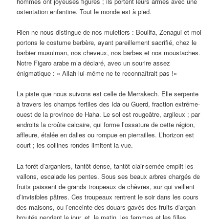
hommes ont joyeuses figures ; ils portent leurs armes avec une
ostentation enfantine. Tout le monde est à pied.
Rien ne nous distingue de nos muletiers : Boulifa, Zenagui et moi
portons le costume berbère, ayant pareillement sacrifié, chez le
barbier musulman, nos cheveux, nos barbes et nos moustaches.
Notre Figaro arabe m’a déclaré, avec un sourire assez
énigmatique : « Allah lui-même ne te reconnaîtrait pas !»
La piste que nous suivons est celle de Merrakech. Elle serpente
à travers les champs fertiles des Ida ou Guerd, fraction extrême-
ouest de la province de Haha. Le sol est rougeâtre, argileux ; par
endroits la croûte calcaire, qui forme l’ossature de cette région,
affleure, étalée en dalles ou rompue en pierrailles. L’horizon est
court ; les collines rondes limitent la vue.
La forêt d’arganiers, tantôt dense, tantôt clair-semée emplit les
vallons, escalade les pentes. Sous ses beaux arbres chargés de
fruits paissent de grands troupeaux de chèvres, sur qui veillent
d’invisibles pâtres. Ces troupeaux rentrent le soir dans les cours
des maisons, ou l’enceinte des douars gavés des fruits d’argan
broutés pendant le jour, et, le matin, les femmes et les filles