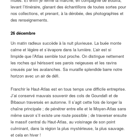
mules. Et enfin je ferme la marche, en compagnie de Boulifa,
levant l’itinéraire, glanant des échantillons de toutes sortes pour
nos collections, et prenant, à la dérobée, des photographies et
des renseignements.
26 décembre
Un matin radieux succède à la nuit pluvieuse. La buée monte
calme et légère et s’évapore dans la lumière. L’air est si
limpide que l’Atlas semble tout proche. On distingue nettement
les roches qui hérissent ses parois neigeuses et les ravins
creusés par les avalanches. Sa muraille splendide barre notre
horizon avec un air de défi.
Franchir le Haut-Atlas est en tous temps une difficile entreprise.
J’ai conservé mauvais souvenir des cols de Goundafi et de
Bibaoun traversés en automne. Il s’agit cette fois de longer la
chaîne principale ; de pénétrer entre elle et le Moyen-Atlas sans
même savoir s’il existe une route possible ; de traverser ensuite
le massif central du Haut-Atlas, au voisinage de son point
culminant, dans la région la plus mystérieuse, la plus sauvage.
et cela en hiver !