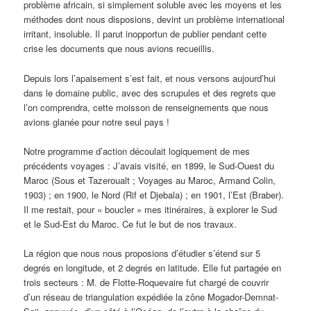
problème africain, si simplement soluble avec les moyens et les
méthodes dont nous disposions, devint un problème international
irritant, insoluble. Il parut inopportun de publier pendant cette
crise les documents que nous avions recueillis.
Depuis lors l’apaisement s’est fait, et nous versons aujourd’hui
dans le domaine public, avec des scrupules et des regrets que
l’on comprendra, cette moisson de renseignements que nous
avions glanée pour notre seul pays !
Notre programme d’action découlait logiquement de mes
précédents voyages : J’avais visité, en 1899, le Sud-Ouest du
Maroc (Sous et Tazeroualt ; Voyages au Maroc, Armand Colin,
1903) ; en 1900, le Nord (Rif et Djebala) ; en 1901, l’Est (Braber).
Il me restait, pour « boucler » mes itinéraires, à explorer le Sud
et le Sud-Est du Maroc. Ce fut le but de nos travaux.
La région que nous nous proposions d’étudier s’étend sur 5
degrés en longitude, et 2 degrés en latitude. Elle fut partagée en
trois secteurs : M. de Flotte-Roquevaire fut chargé de couvrir
d’un réseau de triangulation expédiée la zône Mogador-Demnat-