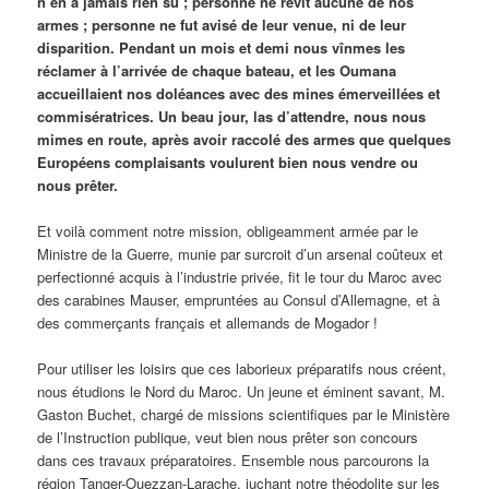
n’en a jamais rien su ; personne ne revit aucune de nos
armes ; personne ne fut avisé de leur venue, ni de leur
disparition. Pendant un mois et demi nous vînmes les
réclamer à l’arrivée de chaque bateau, et les Oumana
accueillaient nos doléances avec des mines émerveillées et
commisératrices. Un beau jour, las d’attendre, nous nous
mimes en route, après avoir raccolé des armes que quelques
Européens complaisants voulurent bien nous vendre ou
nous prêter.
Et voilà comment notre mission, obligeamment armée par le
Ministre de la Guerre, munie par surcroit d’un arsenal coûteux et
perfectionné acquis à l’industrie privée, fit le tour du Maroc avec
des carabines Mauser, empruntées au Consul d’Allemagne, et à
des commerçants français et allemands de Mogador !
Pour utiliser les loisirs que ces laborieux préparatifs nous créent,
nous étudions le Nord du Maroc. Un jeune et éminent savant, M.
Gaston Buchet, chargé de missions scientifiques par le Ministère
de l’Instruction publique, veut bien nous prêter son concours
dans ces travaux préparatoires. Ensemble nous parcourons la
région Tanger-Ouezzan-Larache, juchant notre théodolite sur les