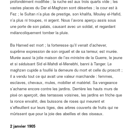
profondément modifiée ; la ruche est aux trois quarts vide ; les
vastes places du Dar el-Maghzen sont désertes ; la cour est à
Fez ; le Sultan n’a plus de prestige, son khalifa, Mouley el-Hafid,
n’a plus ni troupes, ni argent. Nous l’avons aperçu assis sous
une porte de son palais, causant avec un soldat, et regardant
mélancoliquement tomber la pluie.
Ba Hamed est mort ; la forteresse qu’il venait d’achever,
suprême expression de son orgueil et de sa terreur, est murée.
Murée aussi la jolie maison de l’ex-ministre de la Guerre, le jeune
et si séduisant Sid el-Mahdi el-Menebhi, banni à Tanger. Le
maghzen cupide a fouillé la demeure du mort et celle du proscrit ;
il a vendu tout ce qui avait une valeur marchande : femmes,
esclaves, chevaux, mules, mobilier et matériel. Sa vengeance
s’acharne encore contre les jardins. Derrière les hauts murs de
pisé on aperçoit, des terrasses voisines, les jardins en friche que
la ronce envahit, des buissons de roses qui meurent et
s’effeuillent sur leurs tiges, des arbres couverts de fruits qui ne
mûrissent que pour la joie des abeilles et des oiseaux.
2 janvier 1905