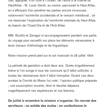
Saii, appuyée, d’un côté à l’Océan, de l’autre à la chaîne du
HautAtlas ; M. Louis Gentil, au centre, parcourait le Haut-Atlas,
en s’efforçant d’en pénétrer les parties encore inconnues,
notamment l’extrémité occidentale et le versant méridional ; Je
me réservais l’exploration de l’extrémité orientale du Haut-Atlas,
du bassin de l’Oued Dra et de l’Anti-Atlas.
MM. Boulifa et Zenagui m’accompagneraient pendant une partie
du voyage pour recueillir sur place les éléments nécessaires à
leurs travaux d’ethnologie et de linguistique.
Notre mission prend pied sur le sol marocain le 28 juillet 1904.
La période de gestation a duré deux ans. Durée singulièrement
brève si l’on songe à tous les concours qu’il fallut solliciter, à
toutes les résistances dont il fallut triompher. Durant ces deux
années le Comité du Maroc fut créé ; l’opinion publique préparée
; une souscription ouverte, dont le résultat dépassa
magnifiquement nos espérances et nos besoins.
De juillet à novembre la mission s’organise. On recrute des
serviteurs ; on achète des mules ; on confectionne le