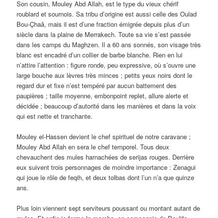
Son cousin, Mouley Abd Allah, est le type du vieux chérif
roublard et sournois. Sa tribu d’origine est aussi celle des Oulad
Bou-Çhaâ, mais il est d’une fraction émigrée depuis plus d’un
siècle dans la plaine de Merrakech. Toute sa vie s’est passée
dans les camps du Maghzen. Il a 60 ans sonnés, son visage très
blanc est encadré d’un collier de barbe blanche. Rien en lui
n’attire l’attention : figure ronde, peu expressive, où s’ouvre une
large bouche aux lèvres très minces ; petits yeux noirs dont le
regard dur et fixe n’est tempéré par aucun battement des
paupières ; taille moyenne, embonpoint replet, allure alerte et
décidée ; beaucoup d’autorité dans les manières et dans la voix
qui est nette et tranchante.
Mouley el-Hassen devient le chef spirituel de notre caravane ;
Mouley Abd Allah en sera le chef temporel. Tous deux
chevauchent des mules harnachées de serijas rouges. Derrière
eux suivent trois personnages de moindre importance : Zenagui
qui joue le rôle de feqih, et deux tolbas dont l’un n’a que quinze
ans.
Plus loin viennent sept serviteurs poussant ou montant autant de