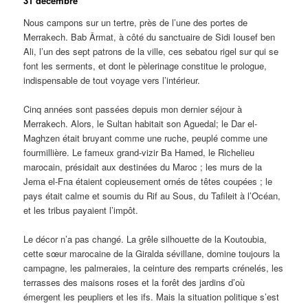
31 décembre
Nous campons sur un tertre, près de l’une des portes de
Merrakech. Bab Ârmat, à côté du sanctuaire de Sidi Iousef ben
Ali, l’un des sept patrons de la ville, ces sebatou rigel sur qui se
font les serments, et dont le pèlerinage constitue le prologue,
indispensable de tout voyage vers l’intérieur.
Cinq années sont passées depuis mon dernier séjour à
Merrakech. Alors, le Sultan habitait son Aguedal; le Dar el-
Maghzen était bruyant comme une ruche, peuplé comme une
fourmillière. Le fameux grand-vizir Ba Hamed, le Richelieu
marocain, présidait aux destinées du Maroc ; les murs de la
Jema el-Fna étaient copieusement ornés de têtes coupées ; le
pays était calme et soumis du Rif au Sous, du Tafileit à l’Océan,
et les tribus payaient l’impôt.
Le décor n’a pas changé. La grêle silhouette de la Koutoubia,
cette sœur marocaine de la Giralda sévillane, domine toujours la
campagne, les palmeraies, la ceinture des remparts crénelés, les
terrasses des maisons roses et la forêt des jardins d’où
émergent les peupliers et les ifs. Mais la situation politique s’est