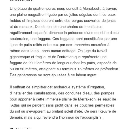
Une étape de quatre heures nous conduit à Merrakech, à travers
une plaine rougeâtre irriguée par de jolies séguias dont les eaux
froides et limpides courent entre des berges couvertes de joncs
et de roseaux. De loin en loin une chaîne de monticules
régulièrement espacés dénonce la présence d’une conduite d’eau
souterraine, une foggara. Ces foggaras sont constituées par une
ligne de puits reliés entre eux par des tranchées creusées à
même dans le sol, sans aucun coffrage. On juge du travail
gigantesque et fragile, et de l’entretien que représente une
foggara de 20 kilomètres de longueur dont les puits, espacés de
50 en 50 mètres, atteignent au terminus 15 mètres de profondeur.
Des générations se sont épuisées à ce labeur ingrat.
Il suffirait de simplifier cet archaïque système d’irrigation,
d’installer des canalisations, des conduites d’eau, des pompes
pour apporter à cette immense plaine de Merrakech les eaux de
l’Atlas qui se perdent sans profit dans les couches perméables
du sol ou s’évaporent au brûlant soleil d’été. Ce sera l’œuvre de
demain. mais à qui reviendra l’honneur de l’accomplir ?..