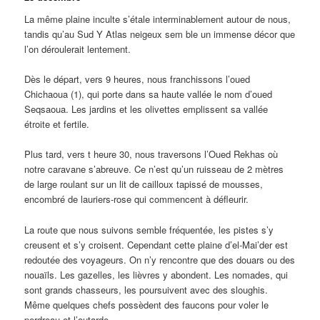
La même plaine inculte s’étale interminablement autour de nous,
tandis qu’au Sud Y Atlas neigeux sem ble un immense décor que
l’on déroulerait lentement.
Dès le départ, vers 9 heures, nous franchissons l’oued
Chichaoua (1), qui porte dans sa haute vallée le nom d’oued
Seqsaoua. Les jardins et les olivettes emplissent sa vallée
étroite et fertile.
Plus tard, vers t heure 30, nous traversons l’Oued Rekhas où
notre caravane s’abreuve. Ce n’est qu’un ruisseau de 2 mètres
de large roulant sur un lit de cailloux tapissé de mousses,
encombré de lauriers-rose qui commencent à défleurir.
La route que nous suivons semble fréquentée, les pistes s’y
creusent et s’y croisent. Cependant cette plaine d’el-Mai’der est
redoutée des voyageurs. On n’y rencontre que des douars ou des
nouaïls. Les gazelles, les lièvres y abondent. Les nomades, qui
sont grands chasseurs, les poursuivent avec des sloughis.
Même quelques chefs possèdent des faucons pour voler le
perdreau et l’outarde.