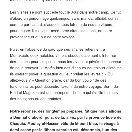
Les visites se sont succédé tout le Jour dans notre camp. Ce fut
d’abord un personnage quelconque, sans mandat officiel, qui vint,
comme par hasard, s’asseoir sous latente de nos serviteurs,
pour causer. Il s’enquit, avec force circonlocutions, de notre
provenance et du but de notre voyage.
Puis, en l’absence du qaïd que ses affaires retiennent à
Merrakech, deux notables vinrent obséquieusement s’informer
des raisons pour lesquelles nous les avions « privés de l’honneur
de nous recevoir. ». Après bien des discours courtois et dilatoires
ils osèrent poser la question qui leur brûlait les lèvres : « Où
allez-vous ? » Question grave, car du bon vouloir de ces
fonctionnaires peut dépendre l’avenir de notre voyage. Sortir du
Bled el-Maghzen est une entreprise délicate qui éveille toujours
des soupçons ou des craintes.
Notre réponse, dès longtemps préparée, fut que nous allions
à Demnat d’abord, puis, de là, à Fez par la province fidèle de
Chaouia. Mouley el-Hassen vêtu de khount bleu, le visage à
demi caché par le litham saharien est, désormais, l’un des