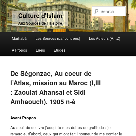
Sear
Culture d'Islam
Aux Sources de l'Histoire
Main menu
Marhabâ
Les Sources (par contrées)
Les Auteurs (A…Z)
Skip to primary content
Skip to secondary content
A Propos
Liens
Etudes
De Ségonzac, Au coeur de
l’Atlas, mission au Maroc (I,III
: Zaouiat Ahansal et Sidi
Amhaouch), 1905 n-è
Avant Propos
Au seuil de ce livre j’acquitte mes dettes de gratitude : je
remercie, d’abord, ceux qui m’ont fait l’honneur de me confier le