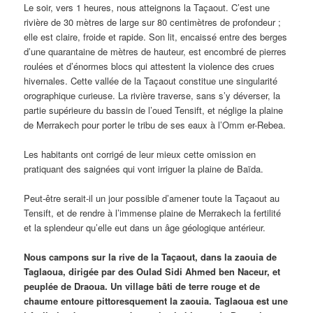
Le soir, vers 1 heures, nous atteignons la Taçaout. C’est une
rivière de 30 mètres de large sur 80 centimètres de profondeur ;
elle est claire, froide et rapide. Son lit, encaissé entre des berges
d’une quarantaine de mètres de hauteur, est encombré de pierres
roulées et d’énormes blocs qui attestent la violence des crues
hivernales. Cette vallée de la Taçaout constitue une singularité
orographique curieuse. La rivière traverse, sans s’y déverser, la
partie supérieure du bassin de l’oued Tensift, et néglige la plaine
de Merrakech pour porter le tribu de ses eaux à l’Omm er-Rebea.
Les habitants ont corrigé de leur mieux cette omission en
pratiquant des saignées qui vont irriguer la plaine de Baïda.
Peut-être serait-il un jour possible d’amener toute la Taçaout au
Tensift, et de rendre à l’immense plaine de Merrakech la fertilité
et la splendeur qu’elle eut dans un âge géologique antérieur.
Nous campons sur la rive de la Taçaout, dans la zaouia de
Taglaoua, dirigée par des Oulad Sidi Ahmed ben Naceur, et
peuplée de Draoua. Un village bâti de terre rouge et de
chaume entoure pittoresquement la zaouia. Taglaoua est une