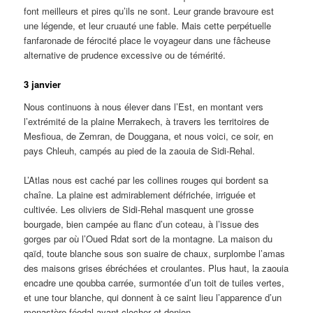
font meilleurs et pires qu’ils ne sont. Leur grande bravoure est
une légende, et leur cruauté une fable. Mais cette perpétuelle
fanfaronade de férocité place le voyageur dans une fâcheuse
alternative de prudence excessive ou de témérité.
3 janvier
Nous continuons à nous élever dans l’Est, en montant vers
l’extrémité de la plaine Merrakech, à travers les territoires de
Mesfioua, de Zemran, de Douggana, et nous voici, ce soir, en
pays Chleuh, campés au pied de la zaouia de Sidi-Rehal.
L’Atlas nous est caché par les collines rouges qui bordent sa
chaîne. La plaine est admirablement défrichée, irriguée et
cultivée. Les oliviers de Sidi-Rehal masquent une grosse
bourgade, bien campée au flanc d’un coteau, à l’issue des
gorges par où l’Oued Rdat sort de la montagne. La maison du
qaïd, toute blanche sous son suaire de chaux, surplombe l’amas
des maisons grises ébréchées et croulantes. Plus haut, la zaouia
encadre une qoubba carrée, surmontée d’un toit de tuiles vertes,
et une tour blanche, qui donnent à ce saint lieu l’apparence d’un
monastère féodal ayant clocher et donjon.