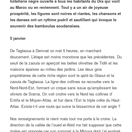
hôtellerie nègre ouverte à tous les habitants du Dra qui vont
au Maroc ou en reviennent. Tout y a un air de joyeuse
prospérité, les figures sont noires et riantes, les chansons et
les danses ont un rythme puéril et sautillant qui évoque le
souvenir des bamboulas soudanaises.
5 janvier
De Taglaoua à Demnat on met 5 heures, en marchant
doucement. L’étape est moins monotone que les précédentes. Du
seuil de la zaouia on aperçoit les belles olivettes de Tidili et les
maisons éparses au milieu des jardins. Les deux gros
propriétaires de cette riche région sont le qaïd du Glaoui et la
zaouia de Taglaoua. La ligne des collines se recourbe vers le
Nord-Nord-Est, formant un cirque sans issue qu’emplissent les
oliviers de Srarna, On voit croitre vers le Nord les collines d’
Entifa et le Moyen-Atlas, et fuir dans l’Est la triple crête du Haut-
Atlas. Existe-t-il une route qui suive la bissectrice de cet angle ?
Nos renseignements le nient mais tout me porte à le croire. La
direction de la vallée de l’oued el-Abid me fait supposer que cette
rivière est opposée par son sommet à la Mlouya dont j’ai exploré