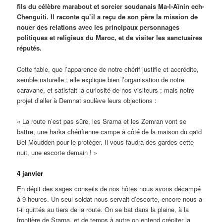
fils du célèbre marabout et sorcier soudanais Ma-l-Aïnin ech-
Chenguiti. Il raconte qu’il a reçu de son père la mission de
nouer des relations avec les principaux personnages
politiques et religieux du Maroc, et de visiter les sanctuaires
réputés.
Cette fable, que l’apparence de notre chérif justifie et accrédite,
semble naturelle ; elle explique bien l’organisation de notre
caravane, et satisfait la curiosité de nos visiteurs ; mais notre
projet d’aller à Demnat soulève leurs objections :
« La route n’est pas sûre, les Srarna et les Zemran vont se
battre, une harka chérifienne campe à côté de la maison du qaïd
Bel-Moudden pour le protéger. Il vous faudra des gardes cette
nuit, une escorte demain ! »
4 janvier
En dépit des sages conseils de nos hôtes nous avons décampé
à 9 heures. Un seul soldat nous servait d’escorte, encore nous a-
t-il quittés au tiers de la route. On se bat dans la plaine, à la
frontière de Srarna, et de temps à autre on entend crépiter la