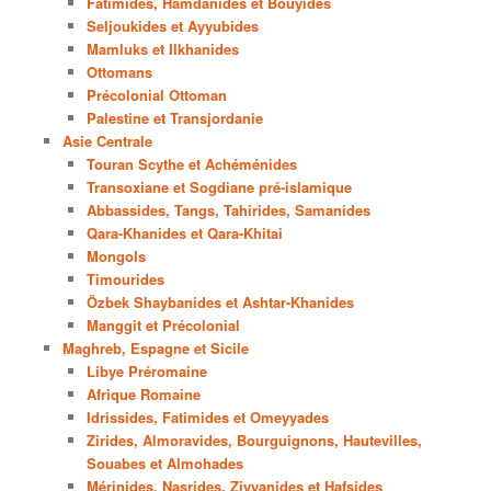
Fatimides, Hamdanides et Bouyides
Seljoukides et Ayyubides
Mamluks et Ilkhanides
Ottomans
Précolonial Ottoman
Palestine et Transjordanie
Asie Centrale
Touran Scythe et Achéménides
Transoxiane et Sogdiane pré-islamique
Abbassides, Tangs, Tahirides, Samanides
Qara-Khanides et Qara-Khitai
Mongols
Timourides
Özbek Shaybanides et Ashtar-Khanides
Manggit et Précolonial
Maghreb, Espagne et Sicile
Libye Préromaine
Afrique Romaine
Idrissides, Fatimides et Omeyyades
Zirides, Almoravides, Bourguignons, Hautevilles,
Souabes et Almohades
Mérinides, Nasrides, Ziyyanides et Hafsides