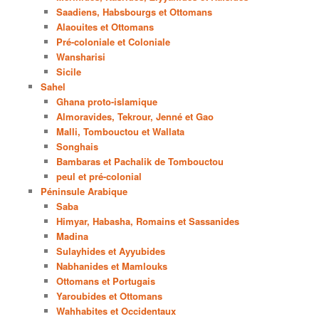
Saadiens, Habsbourgs et Ottomans
Alaouites et Ottomans
Pré-coloniale et Coloniale
Wansharisi
Sicile
Sahel
Ghana proto-islamique
Almoravides, Tekrour, Jenné et Gao
Malli, Tombouctou et Wallata
Songhais
Bambaras et Pachalik de Tombouctou
peul et pré-colonial
Péninsule Arabique
Saba
Himyar, Habasha, Romains et Sassanides
Madina
Sulayhides et Ayyubides
Nabhanides et Mamlouks
Ottomans et Portugais
Yaroubides et Ottomans
Wahhabites et Occidentaux