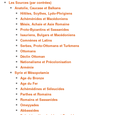
Les Sources (par contrées)
Anatolie, Caucase et Balkans
Hittites, Scythes, Lydo-Phrigiens
Achéménides et Macédoniens
Mésie, Achaie et Asie Romaine
Proto-Byzantins et Sassanides
Isauriens, Bulgars et Macédoniens
Comnènes et Latins
Serbes, Proto-Ottomans et Turkmens
Ottomans
Déclin Ottoman
Nationalisme et Précolonisation
Arménie
Syrie et Mésopotamie
Age du Bronze
Age du Fer
Achémédines et Séleucides
Parthes et Romains
Romains et Sassanides
Omeyyades
Abbassides