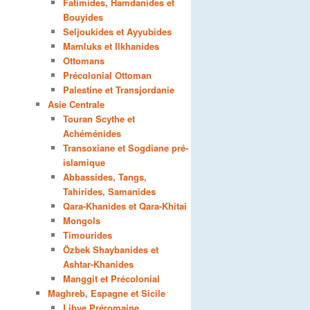
Fatimides, Hamdanides et
Bouyides
Seljoukides et Ayyubides
Mamluks et Ilkhanides
Ottomans
Précolonial Ottoman
Palestine et Transjordanie
Asie Centrale
Touran Scythe et
Achéménides
Transoxiane et Sogdiane pré-
islamique
Abbassides, Tangs,
Tahirides, Samanides
Qara-Khanides et Qara-Khitai
Mongols
Timourides
Özbek Shaybanides et
Ashtar-Khanides
Manggit et Précolonial
Maghreb, Espagne et Sicile
Libye Préromaine