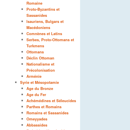
Romaine
Proto-Byzantins et
Sassanides
Isauriens, Bulgars et
Macédoniens
Comnènes et Latins
Serbes, Proto-Ottomans et
Turkmens
Ottomans
Déclin Ottoman
Nationalisme et
Précolonisation
Arménie
Syrie et Mésopotamie
Age du Bronze
Age du Fer
Achémédines et Séleucides
Parthes et Romains
Romains et Sassanides
Omeyyades
Abbassides