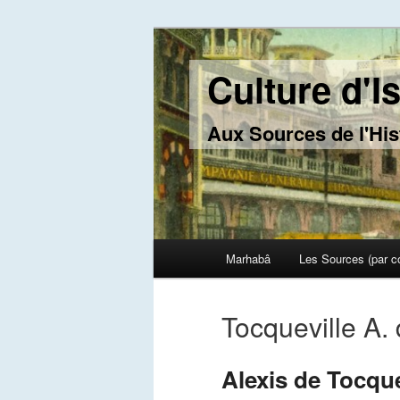
Culture d'I
Aux Sources de l'His
Main menu
Marhabâ
Les Sources (par c
Skip to primary content
Skip to secondary content
Tocqueville A.
Alexis de Tocque