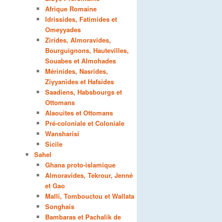
Afrique Romaine
Idrissides, Fatimides et
Omeyyades
Zirides, Almoravides,
Bourguignons, Hautevilles,
Souabes et Almohades
Mérinides, Nasrides,
Ziyyanides et Hafsides
Saadiens, Habsbourgs et
Ottomans
Alaouites et Ottomans
Pré-coloniale et Coloniale
Wansharisi
Sicile
Sahel
Ghana proto-islamique
Almoravides, Tekrour, Jenné
et Gao
Malli, Tombouctou et Wallata
Songhais
Bambaras et Pachalik de