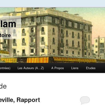
slam
toire
ontrées)
Les Auteurs (A…Z)
A Propos
Liens
Etudes
 de
ville, Rapport