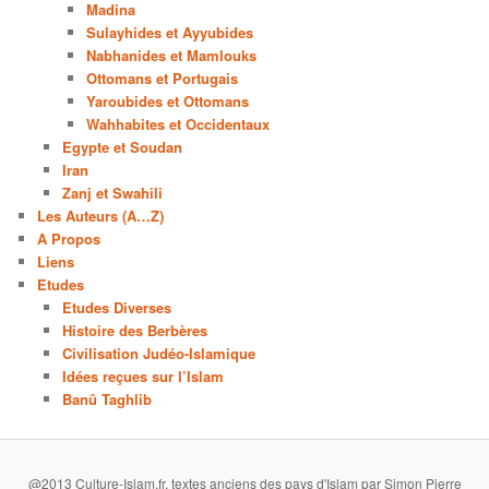
Madina
Sulayhides et Ayyubides
Nabhanides et Mamlouks
Ottomans et Portugais
Yaroubides et Ottomans
Wahhabites et Occidentaux
Egypte et Soudan
Iran
Zanj et Swahili
Les Auteurs (A…Z)
A Propos
Liens
Etudes
Etudes Diverses
Histoire des Berbères
Civilisation Judéo-Islamique
Idées reçues sur l’Islam
Banû Taghlib
@2013 Culture-Islam.fr, textes anciens des pays d'Islam par Simon Pierre