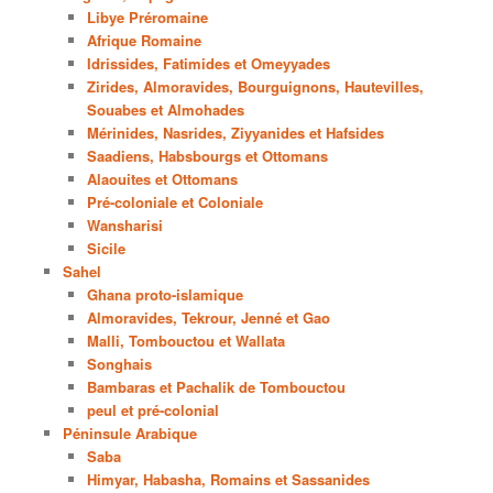
Libye Préromaine
Afrique Romaine
Idrissides, Fatimides et Omeyyades
Zirides, Almoravides, Bourguignons, Hautevilles,
Souabes et Almohades
Mérinides, Nasrides, Ziyyanides et Hafsides
Saadiens, Habsbourgs et Ottomans
Alaouites et Ottomans
Pré-coloniale et Coloniale
Wansharisi
Sicile
Sahel
Ghana proto-islamique
Almoravides, Tekrour, Jenné et Gao
Malli, Tombouctou et Wallata
Songhais
Bambaras et Pachalik de Tombouctou
peul et pré-colonial
Péninsule Arabique
Saba
Himyar, Habasha, Romains et Sassanides