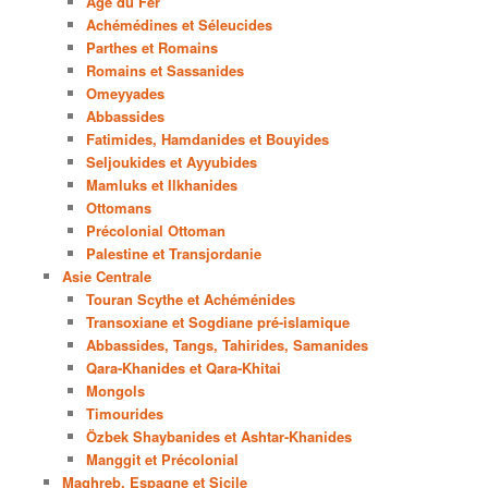
Age du Fer
Achémédines et Séleucides
Parthes et Romains
Romains et Sassanides
Omeyyades
Abbassides
Fatimides, Hamdanides et Bouyides
Seljoukides et Ayyubides
Mamluks et Ilkhanides
Ottomans
Précolonial Ottoman
Palestine et Transjordanie
Asie Centrale
Touran Scythe et Achéménides
Transoxiane et Sogdiane pré-islamique
Abbassides, Tangs, Tahirides, Samanides
Qara-Khanides et Qara-Khitai
Mongols
Timourides
Özbek Shaybanides et Ashtar-Khanides
Manggit et Précolonial
Maghreb, Espagne et Sicile