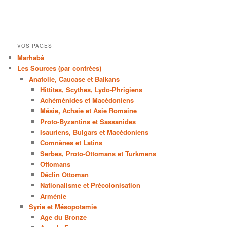
VOS PAGES
Marhabâ
Les Sources (par contrées)
Anatolie, Caucase et Balkans
Hittites, Scythes, Lydo-Phrigiens
Achéménides et Macédoniens
Mésie, Achaie et Asie Romaine
Proto-Byzantins et Sassanides
Isauriens, Bulgars et Macédoniens
Comnènes et Latins
Serbes, Proto-Ottomans et Turkmens
Ottomans
Déclin Ottoman
Nationalisme et Précolonisation
Arménie
Syrie et Mésopotamie
Age du Bronze