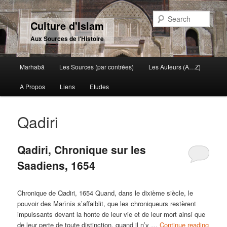
Sear
Culture d'Islam
Aux Sources de l'Histoire
Main menu
Marhabâ
Les Sources (par contrées)
Les Auteurs (A…Z)
Skip to primary content
Skip to secondary content
A Propos
Liens
Etudes
Qadiri
Qadiri, Chronique sur les
Saadiens, 1654
Chronique de Qadiri, 1654 Quand, dans le dixième siècle, le
pouvoir des Marīnīs s’affaiblit, que les chroniqueurs restèrent
impuissants devant la honte de leur vie et de leur mort ainsi que
de leur perte de toute distinction, quand il n’y …
Continue reading