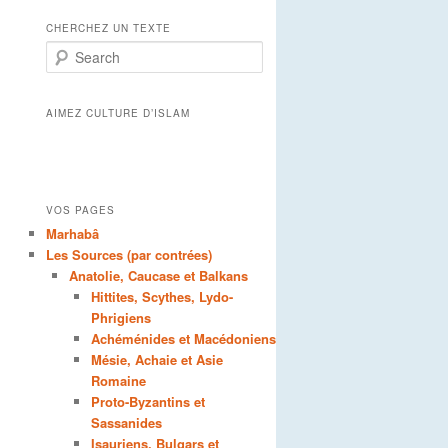
CHERCHEZ UN TEXTE
Search
AIMEZ CULTURE D’ISLAM
VOS PAGES
Marhabâ
Les Sources (par contrées)
Anatolie, Caucase et Balkans
Hittites, Scythes, Lydo-
Phrigiens
Achéménides et Macédoniens
Mésie, Achaie et Asie
Romaine
Proto-Byzantins et
Sassanides
Isauriens, Bulgars et