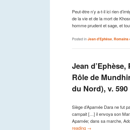
Peut-être n’y a-t-il ici rien d’
de la vie et de la mort de Khosr
homme prudent et sage, et to
Posted in
Jean d'Ephèse
,
Romains 
Jean d’Ephèse, 
Rôle de Mundhir
du Nord), v. 590
Siège d’Apamée Dara ne fut pas 
campait […] il envoya son Ma
Apamée; dans sa marche, Ad
reading
→