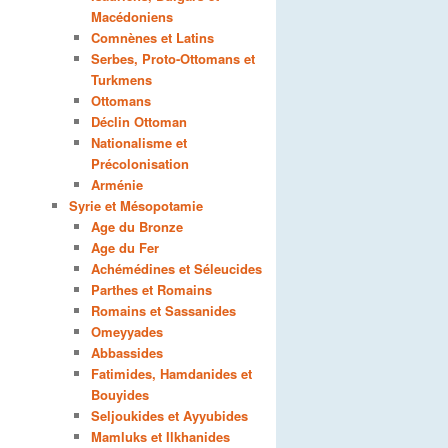
Macédoniens
Comnènes et Latins
Serbes, Proto-Ottomans et
Turkmens
Ottomans
Déclin Ottoman
Nationalisme et
Précolonisation
Arménie
Syrie et Mésopotamie
Age du Bronze
Age du Fer
Achémédines et Séleucides
Parthes et Romains
Romains et Sassanides
Omeyyades
Abbassides
Fatimides, Hamdanides et
Bouyides
Seljoukides et Ayyubides
Mamluks et Ilkhanides