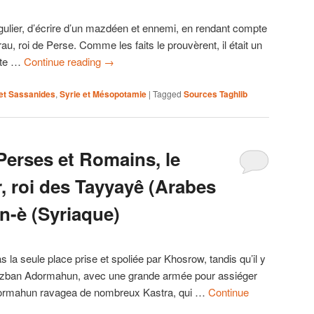
irrégulier, d’écrire d’un mazdéen et ennemi, en rendant compte
au, roi de Perse. Comme les faits le prouvèrent, il était un
ute …
Continue reading
→
et Sassanides
,
Syrie et Mésopotamie
|
Tagged
Sources Taghlib
Perses et Romains, le
, roi des Tayyayê (Arabes
 n-è (Syriaque)
la seule place prise et spoliée par Khosrow, tandis qu’il y
rzban Adormahun, avec une grande armée pour assiéger
ormahun ravagea de nombreux Kastra, qui …
Continue