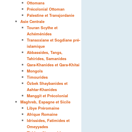
Ottomans
Précolonial Ottoman
Palestine et Transjordanie
Asie Centrale
Touran Scythe et
Achéménides
Transoxiane et Sogdiane pré-
islamique
Abbassides, Tangs,
Tahirides, Samanides
Qara-Khanides et Qara-Khitai
Mongols
Timourides
Özbek Shaybanides et
Ashtar-Khanides
Manggit et Précolonial
Maghreb, Espagne et Sicile
Libye Préromaine
Afrique Romaine
Idrissides, Fatimides et
Omeyyades