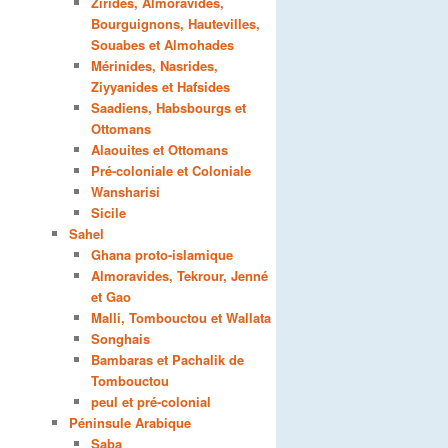
Zirides, Almoravides,
Bourguignons, Hautevilles,
Souabes et Almohades
Mérinides, Nasrides,
Ziyyanides et Hafsides
Saadiens, Habsbourgs et
Ottomans
Alaouites et Ottomans
Pré-coloniale et Coloniale
Wansharisi
Sicile
Sahel
Ghana proto-islamique
Almoravides, Tekrour, Jenné
et Gao
Malli, Tombouctou et Wallata
Songhais
Bambaras et Pachalik de
Tombouctou
peul et pré-colonial
Péninsule Arabique
Saba