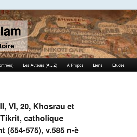
slam
toire
ontrées)
Les Auteurs (A…Z)
A Propos
Liens
Etudes
e
I, VI, 20, Khosrau et
krit, catholique
t (554-575), v.585 n-è