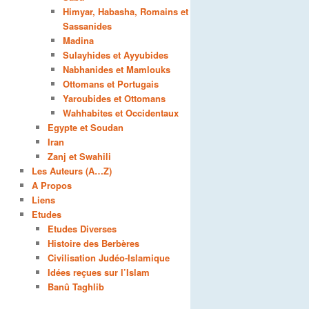
Himyar, Habasha, Romains et
Sassanides
Madina
Sulayhides et Ayyubides
Nabhanides et Mamlouks
Ottomans et Portugais
Yaroubides et Ottomans
Wahhabites et Occidentaux
Egypte et Soudan
Iran
Zanj et Swahili
Les Auteurs (A…Z)
A Propos
Liens
Etudes
Etudes Diverses
Histoire des Berbères
Civilisation Judéo-Islamique
Idées reçues sur l’Islam
Banû Taghlib